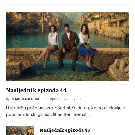
Nasljednik epizoda 44
By
FILMOFILIJA.COM
26. srpnja 2026.
0
U središtu priče nalazi se Serhat Yelduran, kojeg utjelovljuje
popularni turski glumac İlhan Şen. Serhat…
Nasljednik epizoda 43