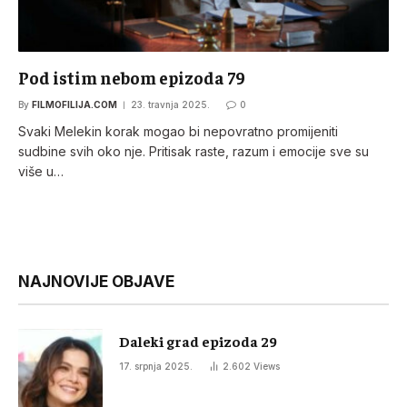
Pod istim nebom epizoda 79
By
FILMOFILIJA.COM
23. travnja 2025.
0
Svaki Melekin korak mogao bi nepovratno promijeniti
sudbine svih oko nje. Pritisak raste, razum i emocije sve su
više u…
NAJNOVIJE OBJAVE
Daleki grad epizoda 29
17. srpnja 2025.
2.602
Views