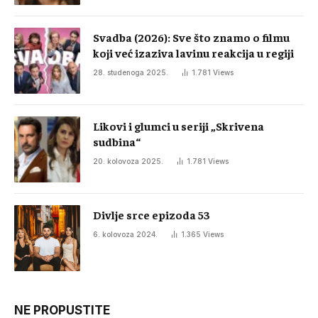
Svadba (2026): Sve što znamo o filmu
koji već izaziva lavinu reakcija u regiji
28. studenoga 2025.
1.781
Views
Likovi i glumci u seriji „Skrivena
sudbina“
20. kolovoza 2025.
1.781
Views
Divlje srce epizoda 53
6. kolovoza 2024.
1.365
Views
NE PROPUSTITE