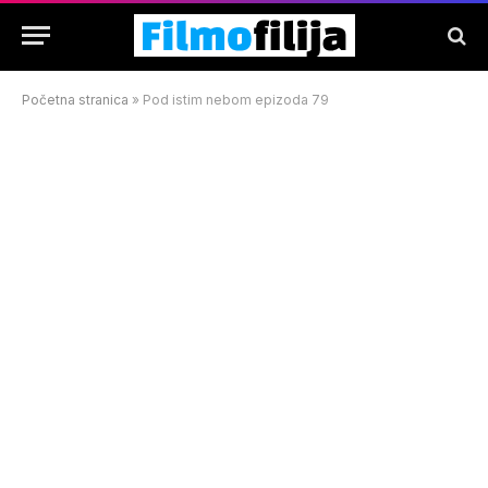
Početna stranica
»
Pod istim nebom epizoda 79