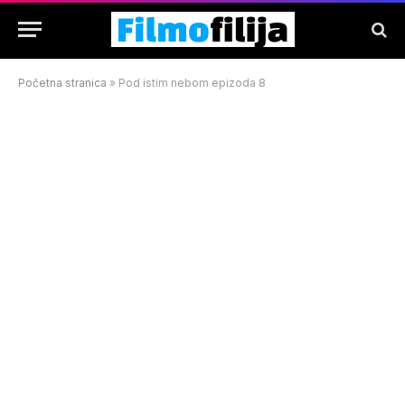
Početna stranica
»
Pod istim nebom epizoda 8