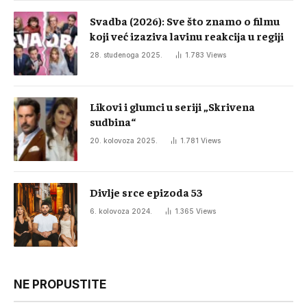
Svadba (2026): Sve što znamo o filmu
koji već izaziva lavinu reakcija u regiji
28. studenoga 2025.
1.783
Views
Likovi i glumci u seriji „Skrivena
sudbina“
20. kolovoza 2025.
1.781
Views
Divlje srce epizoda 53
6. kolovoza 2024.
1.365
Views
NE PROPUSTITE