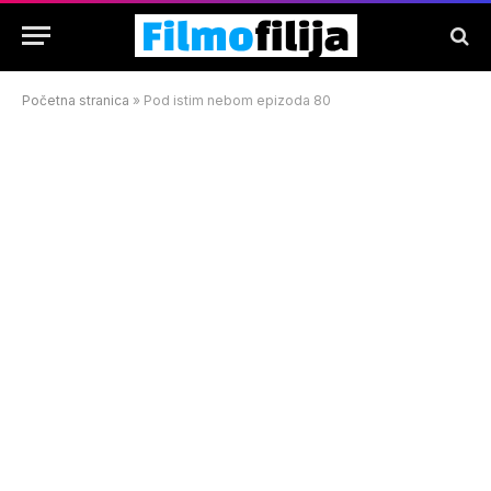
Početna stranica
»
Pod istim nebom epizoda 80