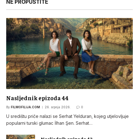
NE PROPUSTITE
Nasljednik epizoda 44
By
FILMOFILIJA.COM
26. srpnja 2026.
0
U središtu priče nalazi se Serhat Yelduran, kojeg utjelovljuje
popularni turski glumac İlhan Şen. Serhat…
Nasljednik epizoda 43