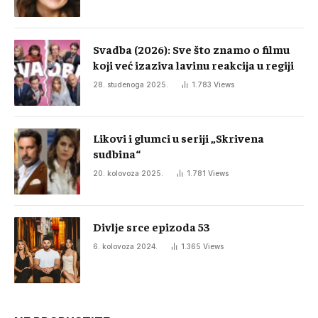
Svadba (2026): Sve što znamo o filmu
koji već izaziva lavinu reakcija u regiji
28. studenoga 2025.
1.783
Views
Likovi i glumci u seriji „Skrivena
sudbina“
20. kolovoza 2025.
1.781
Views
Divlje srce epizoda 53
6. kolovoza 2024.
1.365
Views