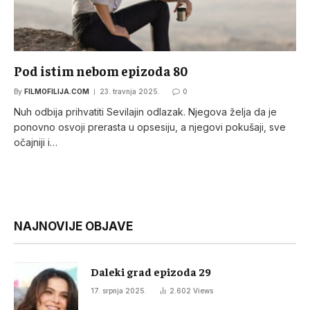
Pod istim nebom epizoda 80
By
FILMOFILIJA.COM
23. travnja 2025.
0
Nuh odbija prihvatiti Sevilajin odlazak. Njegova želja da je
ponovno osvoji prerasta u opsesiju, a njegovi pokušaji, sve
očajniji i…
NAJNOVIJE OBJAVE
Daleki grad epizoda 29
17. srpnja 2025.
2.602
Views