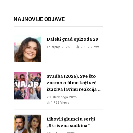
NAJNOVIJE OBJAVE
Daleki grad epizoda 29
17. srpnja 2025.
2.602
Views
Svadba (2026): Sve što
znamo o filmu koji već
izaziva lavinu reakcija u
regiji
28. studenoga 2025.
1.783
Views
Likovi i glumci u seriji
„Skrivena sudbina“