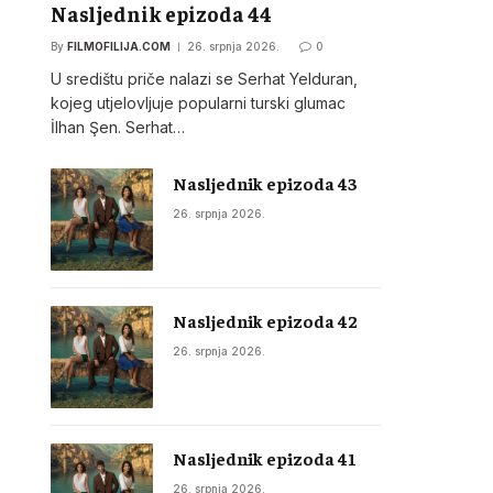
Nasljednik epizoda 44
By
FILMOFILIJA.COM
26. srpnja 2026.
0
U središtu priče nalazi se Serhat Yelduran,
kojeg utjelovljuje popularni turski glumac
İlhan Şen. Serhat…
Nasljednik epizoda 43
26. srpnja 2026.
Nasljednik epizoda 42
26. srpnja 2026.
Nasljednik epizoda 41
26. srpnja 2026.