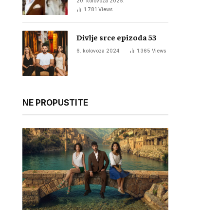
20. kolovoza 2025.
1.781
Views
Divlje srce epizoda 53
6. kolovoza 2024.
1.365
Views
NE PROPUSTITE