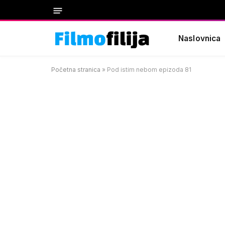
Naslovnica
Početna stranica
»
Pod istim nebom epizoda 81