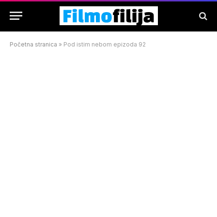
Početna stranica
»
Pod istim nebom epizoda 92