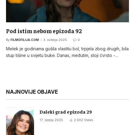
Pod istim nebom epizoda 92
By
FILMOFILIJA.COM
3. svibnja 2025.
0
Melek je godinama gušila vlastitu bol, trpjela zbog drugih, bila
stup tišine u svijetu buke. Danas, međutim, stoji čvrsto -…
NAJNOVIJE OBJAVE
Daleki grad epizoda 29
17. srpnja 2025.
2.602
Views