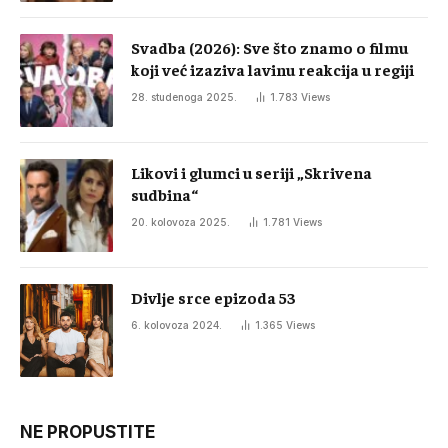
Svadba (2026): Sve što znamo o filmu
koji već izaziva lavinu reakcija u regiji
28. studenoga 2025.
1.783
Views
Likovi i glumci u seriji „Skrivena
sudbina“
20. kolovoza 2025.
1.781
Views
Divlje srce epizoda 53
6. kolovoza 2024.
1.365
Views
NE PROPUSTITE