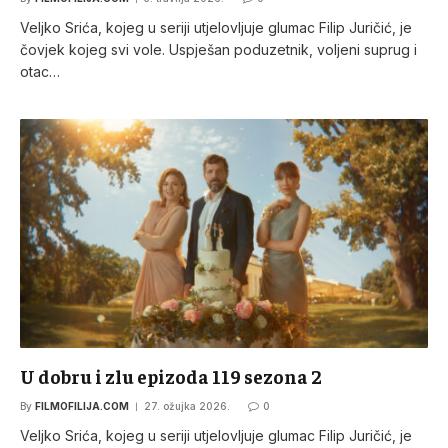
Veljko Srića, kojeg u seriji utjelovljuje glumac Filip Juričić, je
čovjek kojeg svi vole. Uspješan poduzetnik, voljeni suprug i
otac…
U dobru i zlu epizoda 119 sezona 2
By
FILMOFILIJA.COM
27. ožujka 2026.
0
Veljko Srića, kojeg u seriji utjelovljuje glumac Filip Juričić, je