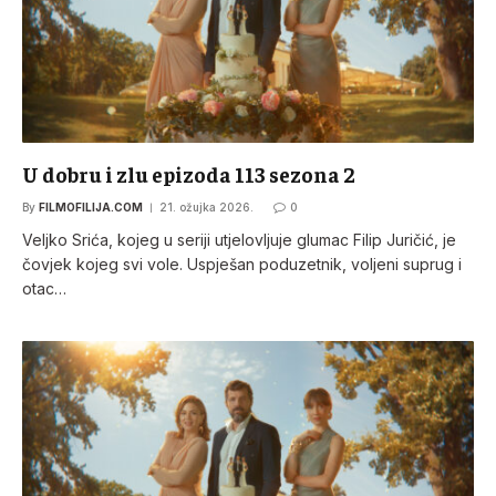
U dobru i zlu epizoda 113 sezona 2
By
FILMOFILIJA.COM
21. ožujka 2026.
0
Veljko Srića, kojeg u seriji utjelovljuje glumac Filip Juričić, je
čovjek kojeg svi vole. Uspješan poduzetnik, voljeni suprug i
otac…