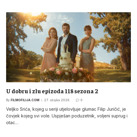
U dobru i zlu epizoda 118 sezona 2
By
FILMOFILIJA.COM
27. ožujka 2026.
0
Veljko Srića, kojeg u seriji utjelovljuje glumac Filip Juričić, je
čovjek kojeg svi vole. Uspješan poduzetnik, voljeni suprug i
otac…