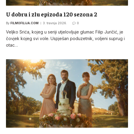
U dobru i zlu epizoda 120 sezona 2
By
FILMOFILIJA.COM
3. travnja 2026.
0
Veljko Srića, kojeg u seriji utjelovljuje glumac Filip Juričić, je
čovjek kojeg svi vole. Uspješan poduzetnik, voljeni suprug i
otac…