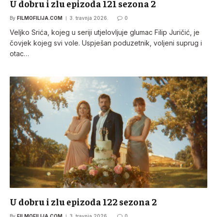
U dobru i zlu epizoda 121 sezona 2
By
FILMOFILIJA.COM
3. travnja 2026.
0
Veljko Srića, kojeg u seriji utjelovljuje glumac Filip Juričić, je
čovjek kojeg svi vole. Uspješan poduzetnik, voljeni suprug i
otac…
U dobru i zlu epizoda 122 sezona 2
By
FILMOFILIJA.COM
3. travnja 2026.
0