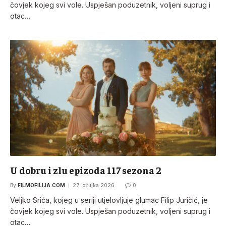
čovjek kojeg svi vole. Uspješan poduzetnik, voljeni suprug i
otac…
U dobru i zlu epizoda 117 sezona 2
By
FILMOFILIJA.COM
27. ožujka 2026.
0
Veljko Srića, kojeg u seriji utjelovljuje glumac Filip Juričić, je
čovjek kojeg svi vole. Uspješan poduzetnik, voljeni suprug i
otac…