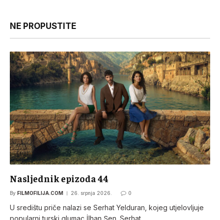
NE PROPUSTITE
Nasljednik epizoda 44
By
FILMOFILIJA.COM
26. srpnja 2026.
0
U središtu priče nalazi se Serhat Yelduran, kojeg utjelovljuje
popularni turski glumac İlhan Şen. Serhat…