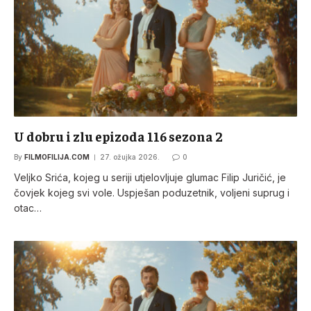
U dobru i zlu epizoda 116 sezona 2
By
FILMOFILIJA.COM
27. ožujka 2026.
0
Veljko Srića, kojeg u seriji utjelovljuje glumac Filip Juričić, je
čovjek kojeg svi vole. Uspješan poduzetnik, voljeni suprug i
otac…