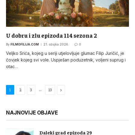
U dobru i zlu epizoda 114 sezona 2
By
FILMOFILIJA.COM
21. ožujka 2026.
0
Veljko Srića, kojeg u seriji utjelovljuje glumac Filip Juričić, je
čovjek kojeg svi vole. Uspješan poduzetnik, voljeni suprug i
otac…
…
Next
1
2
3
13
NAJNOVIJE OBJAVE
Daleki grad epizoda 29