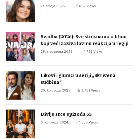
17. srpnja 2025.
2.602
Views
Svadba (2026): Sve što znamo o filmu
koji već izaziva lavinu reakcija u regiji
28. studenoga 2025.
1.783
Views
Likovi i glumci u seriji „Skrivena
sudbina“
20. kolovoza 2025.
1.781
Views
Divlje srce epizoda 53
6. kolovoza 2024.
1.365
Views