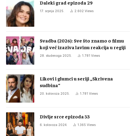
Daleki grad epizoda 29
17. srpnja 2025.
2.602
Views
Svadba (2026): Sve što znamo o filmu
koji već izaziva lavinu reakcija u regiji
28. studenoga 2025.
1.781
Views
Likovi i glumci u seriji „Skrivena
sudbina“
20. kolovoza 2025.
1.781
Views
Divlje srce epizoda 53
6. kolovoza 2024.
1.365
Views