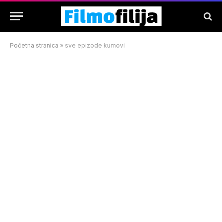
Početna stranica
»
sve epizode kumovi