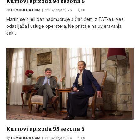
Kumovi epizoda 94 sezona 6
By
FILMOFILIJA.COM
22. svibnja 2026.
0
Martin se cijeli dan nadmudruje s Čačićem iz TAT-a u vezi
odašiljača i usluge operatera. Ne pristaje na uvjeravanja,
čak…
Kumovi epizoda 95 sezona 6
By
FILMOFILIJA.COM
22. svibnja 2026.
0