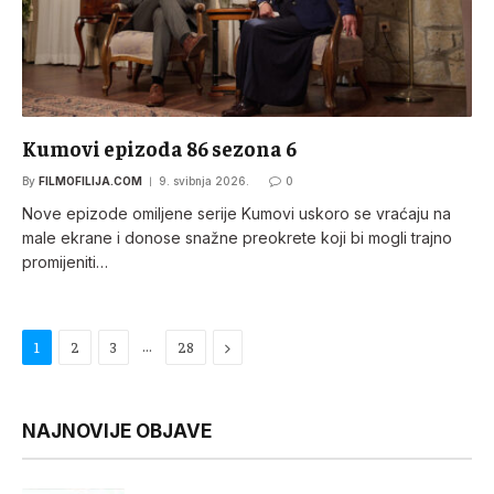
Kumovi epizoda 86 sezona 6
By
FILMOFILIJA.COM
9. svibnja 2026.
0
Nove epizode omiljene serije Kumovi uskoro se vraćaju na
male ekrane i donose snažne preokrete koji bi mogli trajno
promijeniti…
…
Next
1
2
3
28
NAJNOVIJE OBJAVE