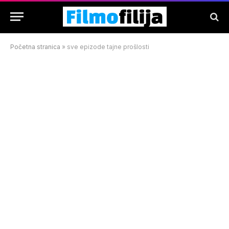
Početna stranica
»
sve epizode tajne prošlosti