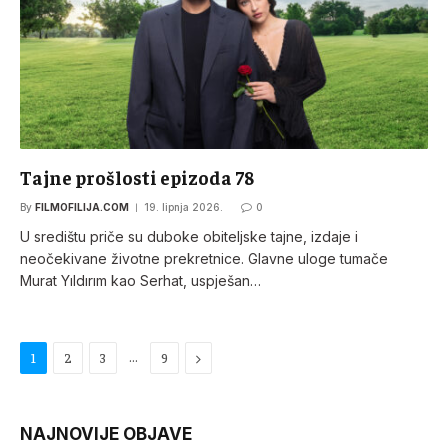
Tajne prošlosti epizoda 78
By
FILMOFILIJA.COM
19. lipnja 2026.
0
U središtu priče su duboke obiteljske tajne, izdaje i
neočekivane životne prekretnice. Glavne uloge tumače
Murat Yıldırım kao Serhat, uspješan…
…
Next
1
2
3
9
NAJNOVIJE OBJAVE