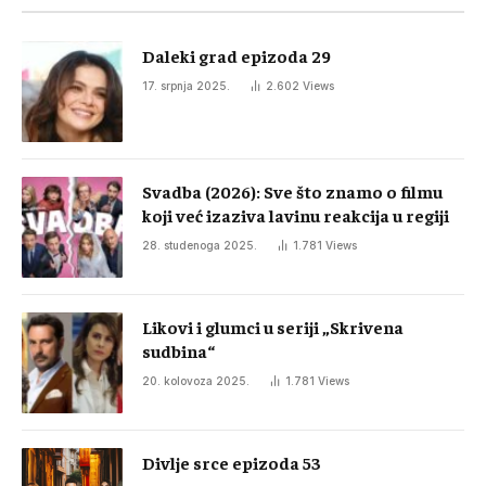
Daleki grad epizoda 29
17. srpnja 2025.
2.602
Views
Svadba (2026): Sve što znamo o filmu
koji već izaziva lavinu reakcija u regiji
28. studenoga 2025.
1.781
Views
Likovi i glumci u seriji „Skrivena
sudbina“
20. kolovoza 2025.
1.781
Views
Divlje srce epizoda 53