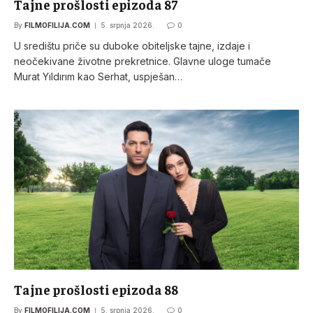
Tajne prošlosti epizoda 87
By
FILMOFILIJA.COM
5. srpnja 2026.
0
U središtu priče su duboke obiteljske tajne, izdaje i
neočekivane životne prekretnice. Glavne uloge tumače
Murat Yıldırım kao Serhat, uspješan…
Tajne prošlosti epizoda 88
By
FILMOFILIJA.COM
5. srpnja 2026.
0