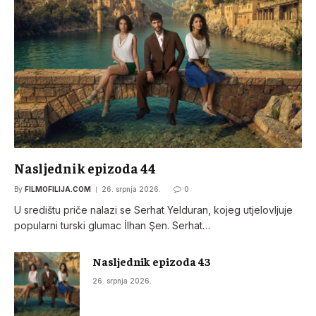
Nasljednik epizoda 44
By
FILMOFILIJA.COM
26. srpnja 2026.
0
U središtu priče nalazi se Serhat Yelduran, kojeg utjelovljuje
popularni turski glumac İlhan Şen. Serhat…
Nasljednik epizoda 43
26. srpnja 2026.