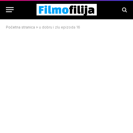
Početna stranica
»
u dobru i zlu epizoda 16