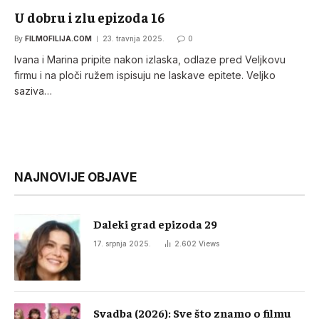
U dobru i zlu epizoda 16
By
FILMOFILIJA.COM
23. travnja 2025.
0
Ivana i Marina pripite nakon izlaska, odlaze pred Veljkovu
firmu i na ploči ružem ispisuju ne laskave epitete. Veljko
saziva…
NAJNOVIJE OBJAVE
Daleki grad epizoda 29
17. srpnja 2025.
2.602
Views
Svadba (2026): Sve što znamo o filmu