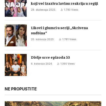
koji već izaziva lavinu reakcija u regiji
28. studenoga 2025.
1.783
Views
Likovi i glumci u seriji „Skrivena
sudbina“
20. kolovoza 2025.
1.781
Views
Divlje srce epizoda 53
6. kolovoza 2024.
1.365
Views
NE PROPUSTITE