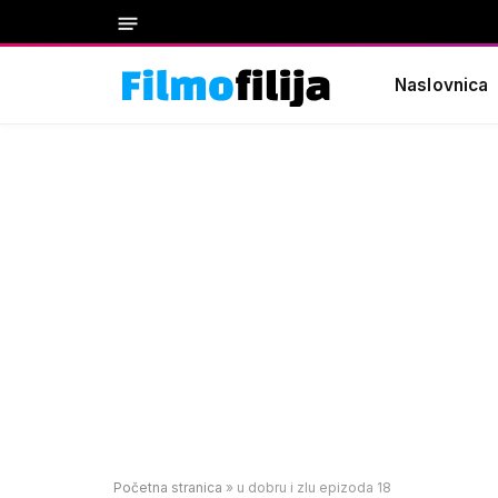
Naslovnica
Početna stranica
»
u dobru i zlu epizoda 18