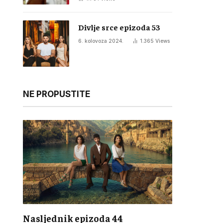
Divlje srce epizoda 53
6. kolovoza 2024.
1.365
Views
NE PROPUSTITE
Nasljednik epizoda 44