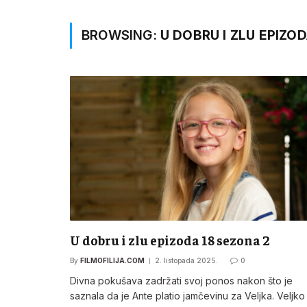
BROWSING:
U DOBRU I ZLU EPIZOD
U dobru i zlu epizoda 18 sezona 2
By
FILMOFILIJA.COM
2. listopada 2025.
0
Divna pokušava zadržati svoj ponos nakon što je
saznala da je Ante platio jamčevinu za Veljka. Veljko 