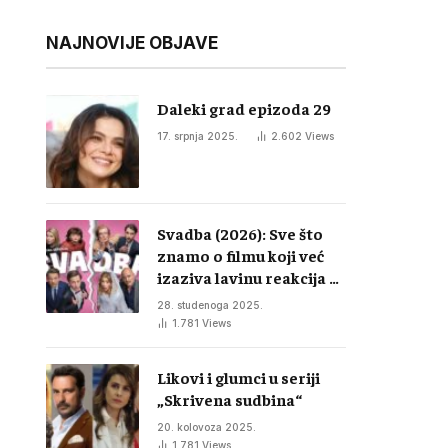
NAJNOVIJE OBJAVE
Daleki grad epizoda 29
17. srpnja 2025.
2.602
Views
Svadba (2026): Sve što
znamo o filmu koji već
izaziva lavinu reakcija u
regiji
28. studenoga 2025.
1.781
Views
Likovi i glumci u seriji
„Skrivena sudbina“
20. kolovoza 2025.
1.781
Views