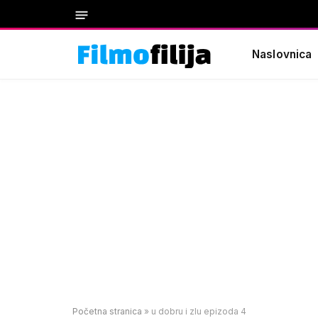
Naslovnica
Početna stranica
»
u dobru i zlu epizoda 4