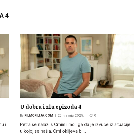
A 4
U dobru i zlu epizoda 4
By
FILMOFILIJA.COM
23. travnja 2025.
0
nu i
Petra se nalazi s Crnim i moli ga da je izvuče iz situacije
u kojoj se našla. Crni oklijeva bi…