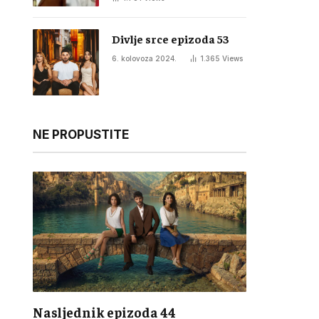
Divlje srce epizoda 53
6. kolovoza 2024.
1.365
Views
NE PROPUSTITE
Nasljednik epizoda 44