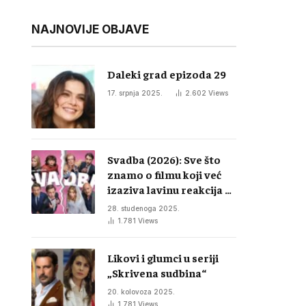
NAJNOVIJE OBJAVE
Daleki grad epizoda 29
17. srpnja 2025.
2.602
Views
Svadba (2026): Sve što
znamo o filmu koji već
izaziva lavinu reakcija u
regiji
28. studenoga 2025.
1.781
Views
Likovi i glumci u seriji
„Skrivena sudbina“
20. kolovoza 2025.
1.781
Views