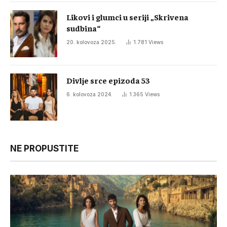
Likovi i glumci u seriji „Skrivena
sudbina“
20. kolovoza 2025.
1.781
Views
Divlje srce epizoda 53
6. kolovoza 2024.
1.365
Views
NE PROPUSTITE