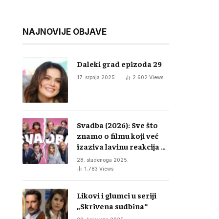
NAJNOVIJE OBJAVE
Daleki grad epizoda 29
17. srpnja 2025.
2.602
Views
Svadba (2026): Sve što
znamo o filmu koji već
izaziva lavinu reakcija u
regiji
28. studenoga 2025.
1.783
Views
Likovi i glumci u seriji
„Skrivena sudbina“