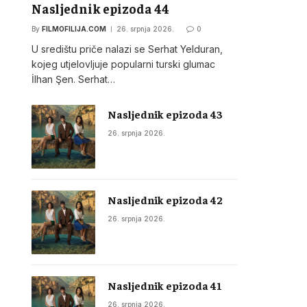
Nasljednik epizoda 44
By
FILMOFILIJA.COM
26. srpnja 2026.
0
U središtu priče nalazi se Serhat Yelduran,
kojeg utjelovljuje popularni turski glumac
İlhan Şen. Serhat…
Nasljednik epizoda 43
26. srpnja 2026.
Nasljednik epizoda 42
26. srpnja 2026.
Nasljednik epizoda 41
26. srpnja 2026.