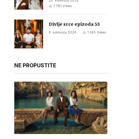
20. kolovoza 2025.
1.781
Views
Divlje srce epizoda 53
6. kolovoza 2024.
1.365
Views
NE PROPUSTITE