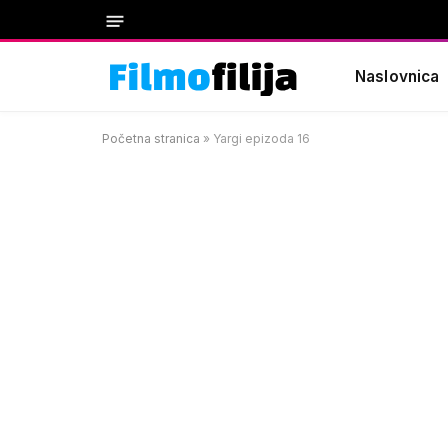
Naslovnica
Početna stranica
»
Yargi epizoda 16