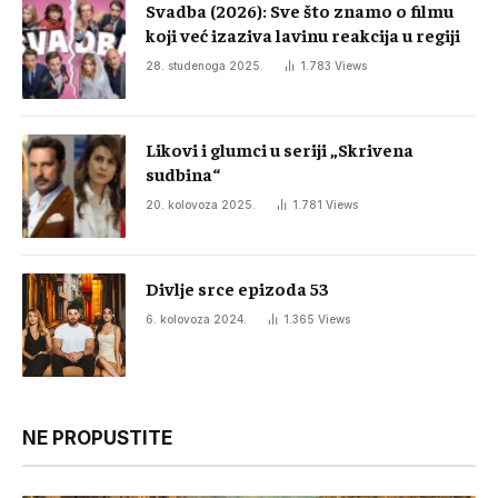
Svadba (2026): Sve što znamo o filmu
koji već izaziva lavinu reakcija u regiji
28. studenoga 2025.
1.783
Views
Likovi i glumci u seriji „Skrivena
sudbina“
20. kolovoza 2025.
1.781
Views
Divlje srce epizoda 53
6. kolovoza 2024.
1.365
Views
NE PROPUSTITE