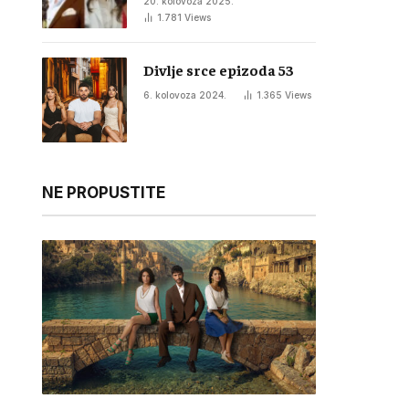
20. kolovoza 2025.
1.781
Views
Divlje srce epizoda 53
6. kolovoza 2024.
1.365
Views
NE PROPUSTITE