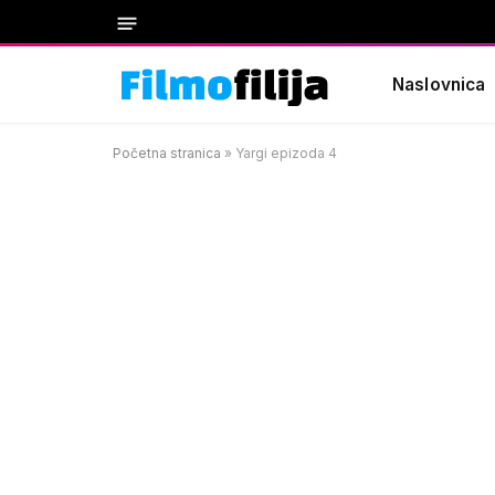
Naslovnica
Početna stranica
»
Yargi epizoda 4