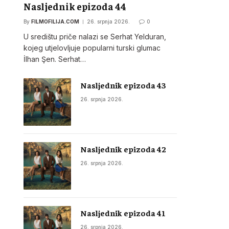
Nasljednik epizoda 44
By
FILMOFILIJA.COM
26. srpnja 2026.
0
U središtu priče nalazi se Serhat Yelduran,
kojeg utjelovljuje popularni turski glumac
İlhan Şen. Serhat…
Nasljednik epizoda 43
26. srpnja 2026.
Nasljednik epizoda 42
26. srpnja 2026.
Nasljednik epizoda 41
26. srpnja 2026.