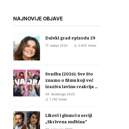
NAJNOVIJE OBJAVE
Daleki grad epizoda 29
17. srpnja 2025.
2.602
Views
Svadba (2026): Sve što
znamo o filmu koji već
izaziva lavinu reakcija u
regiji
28. studenoga 2025.
1.783
Views
Likovi i glumci u seriji
„Skrivena sudbina“