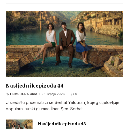
Nasljednik epizoda 44
By
FILMOFILIJA.COM
26. srpnja 2026.
0
U središtu priče nalazi se Serhat Yelduran, kojeg utjelovljuje
popularni turski glumac İlhan Şen. Serhat…
Nasljednik epizoda 43