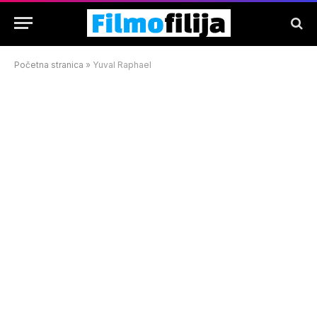
Početna stranica
»
Yuval Raphael