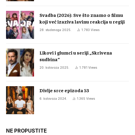
Svadba (2026): Sve što znamo o filmu
koji već izaziva lavinu reakcija u regiji
28. studenoga 2025.
1.783
Views
Likovi i glumci u seriji „Skrivena
sudbina“
20. kolovoza 2025.
1.781
Views
Divlje srce epizoda 53
6. kolovoza 2024.
1.365
Views
NE PROPUSTITE