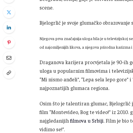
scene.
Bjelogrlić je svoje glumačko obrazovanje
Njegova prva značajnija uloga bila je u televizijskoj ser
od najomiljenijih likova, a njegova prirodna karizma i
Draganova karijera procvjetala je 90-ih g
uloga u popularnim filmovima i televizijs
“Mi nismo anđeli”, “Lepa sela lepo gore” i 
najpoznatijih glumaca regiona.
Osim što je talentiran glumac, Bjelogrlić j
film “Montevideo, Bog te video!” iz 2010. 
najgledanijih
filmova u Srbiji
. Film je bio
vidimo se!”.