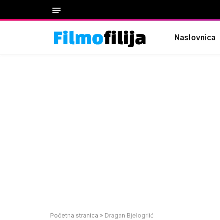
Naslovnica
Početna stranica
»
Dragan Bjelogrlić