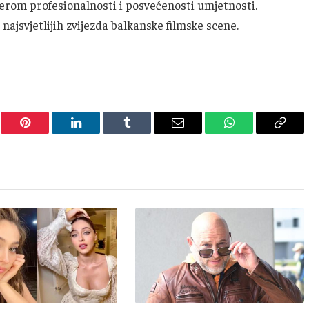
mjerom profesionalnosti i posvećenosti umjetnosti.
 najsvjetlijih zvijezda balkanske filmske scene.
er
Pinterest
LinkedIn
Tumblr
Email
WhatsApp
Copy
Link