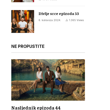
Divlje srce epizoda 53
6. kolovoza 2024.
1.365
Views
NE PROPUSTITE
Nasljednik epizoda 44