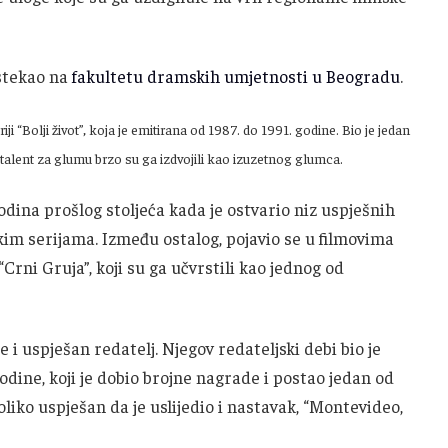
 stekao na
fakultetu dramskih umjetnosti u Beogradu
.
iji “Bolji život”, koja je emitirana od 1987. do 1991. godine. Bio je jedan
 talent za glumu brzo su ga izdvojili kao izuzetnog glumca.
odina prošlog stoljeća kada je ostvario niz uspješnih
kim serijama. Između ostalog, pojavio se u filmovima
“Crni Gruja”, koji su ga učvrstili kao jednog od
e i uspješan redatelj. Njegov redateljski debi bio je
godine, koji je dobio brojne nagrade i postao jedan od
 toliko uspješan da je uslijedio i nastavak, “Montevideo,