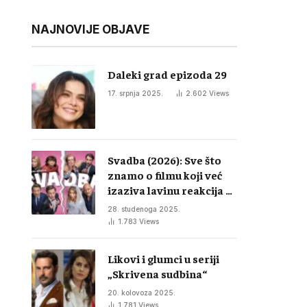
NAJNOVIJE OBJAVE
Daleki grad epizoda 29
17. srpnja 2025.
2.602
Views
Svadba (2026): Sve što
znamo o filmu koji već
izaziva lavinu reakcija u
regiji
28. studenoga 2025.
1.783
Views
Likovi i glumci u seriji
„Skrivena sudbina“
20. kolovoza 2025.
1.781
Views