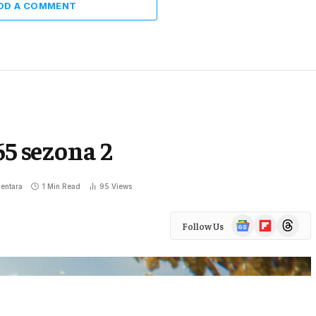
DD A COMMENT
65 sezona 2
entara
1 Min Read
95
Views
Google
Flipboard
Threads
Follow Us
News