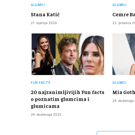
GLUMCI
GLUMCI
Stana Katić
Cemre Ba
21. siječnja 2026.
22. prosinca 2
FUN FACTS
GLUMCI
20 najzanimljivijih Fun facts
Mia Got
o poznatim glumcima i
24. studenoga
glumicama
24. studenoga 2025.