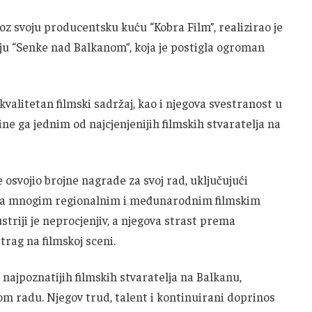
roz svoju producentsku kuću “Kobra Film”, realizirao je
iju “Senke nad Balkanom”, koja je postigla ogroman
valitetan filmski sadržaj, kao i njegova svestranost u
ine ga jednim od najcjenjenijih filmskih stvaratelja na
e osvojio brojne nagrade za svoj rad, uključujući
a na mnogim regionalnim i međunarodnim filmskim
striji je neprocjenjiv, a njegova strast prema
trag na filmskoj sceni.
najpoznatijih filmskih stvaratelja na Balkanu,
om radu. Njegov trud, talent i kontinuirani doprinos