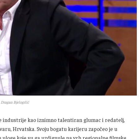
Dragan Bjelogrlić
e industrije kao iznimno talentiran glumac i redatelj,
ovaru, Hrvatska. Svoju bogatu karijeru započeo je u
ne uloge koje su ga uzdignule na vrh regionalne filmske