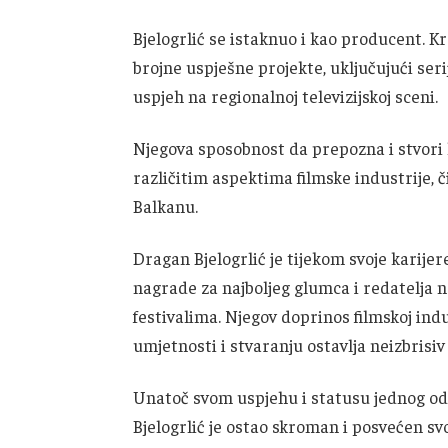
Bjelogrlić se istaknuo i kao producent. K
brojne uspješne projekte, uključujući ser
uspjeh na regionalnoj televizijskoj sceni.
Njegova sposobnost da prepozna i stvori k
različitim aspektima filmske industrije, č
Balkanu.
Dragan Bjelogrlić je tijekom svoje karijer
nagrade za najboljeg glumca i redatelj
festivalima. Njegov doprinos filmskoj indu
umjetnosti i stvaranju ostavlja neizbrisiv 
Unatoč svom uspjehu i statusu jednog od 
Bjelogrlić je ostao skroman i posvećen sv