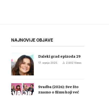
NAJNOVIJE OBJAVE
Daleki grad epizoda 29
17. srpnja 2025.
2.602
Views
Svadba (2026): Sve što
znamo o filmu koji već
izaziva lavinu reakcija u
regiji
28. studenoga 2025.
1.783
Views