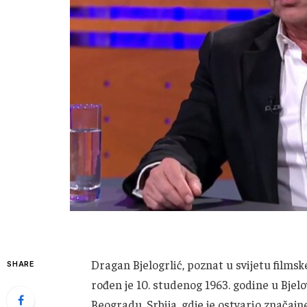
Dragan Bjelogrlić, poznat u svijetu filmsk
SHARE
rođen je 10. studenog 1963. godine u Bjel
Beogradu, Srbija, gdje je ostvario značaj