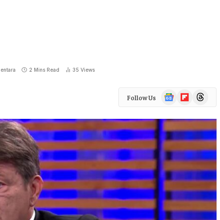
entara
2 Mins Read
35
Views
Google
Flipboard
Threads
Follow Us
News