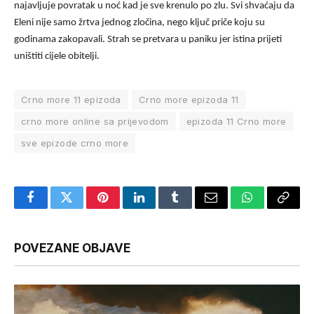
najavljuje povratak u noć kad je sve krenulo po zlu. Svi shvaćaju da
Eleni nije samo žrtva jednog zločina, nego ključ priče koju su
godinama zakopavali. Strah se pretvara u paniku jer istina prijeti
uništiti cijele obitelji.
Crno more 11 epizoda
Crno more epizoda 11
crno more online sa prijevodom
epizoda 11 Crno more
sve epizode crno more
Facebook
Twitter
Pinterest
LinkedIn
Tumblr
Email
WhatsApp
Copy
Link
POVEZANE OBJAVE