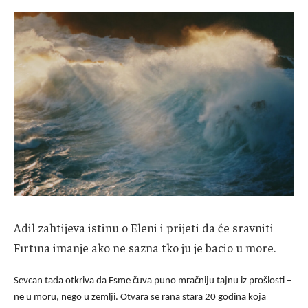
Adil zahtijeva istinu o Eleni i prijeti da će sravniti
Fırtına imanje ako ne sazna tko ju je bacio u more.
Sevcan tada otkriva da Esme čuva puno mračniju tajnu iz prošlosti –
ne u moru, nego u zemlji. Otvara se rana stara 20 godina koja