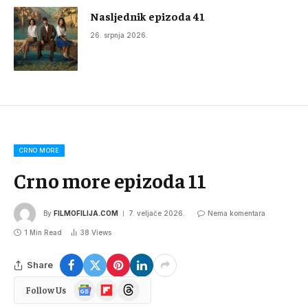
Nasljednik epizoda 41
26. srpnja 2026.
CRNO MORE
Crno more epizoda 11
By
FILMOFILIJA.COM
7. veljače 2026.
Nema komentara
1 Min Read
38
Views
Share
Google
Flipboard
Threads
Follow Us
News