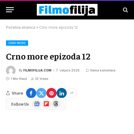
Početna stranica
»
Crno more epizoda 12
CRNO MORE
Crno more epizoda 12
By
FILMOFILIJA.COM
7. veljače 2026.
Nema komentara
1 Min Read
33
Views
Share
Google
Flipboard
Threads
Follow Us
News