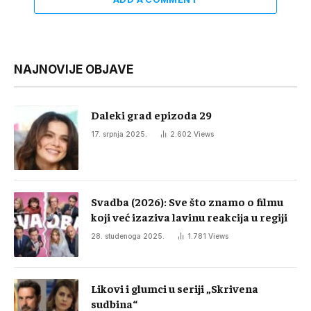
NAJNOVIJE OBJAVE
Daleki grad epizoda 29
17. srpnja 2025.
2.602
Views
Svadba (2026): Sve što znamo o filmu
koji već izaziva lavinu reakcija u regiji
28. studenoga 2025.
1.781
Views
Likovi i glumci u seriji „Skrivena
sudbina“