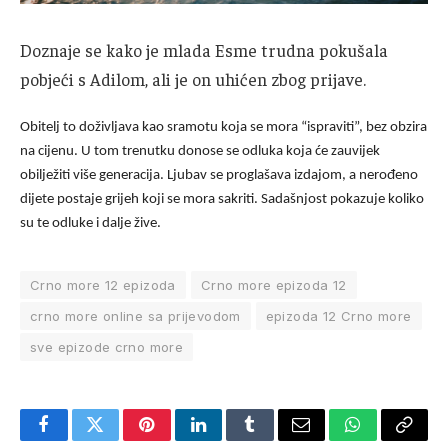
Doznaje se kako je mlada Esme trudna pokušala
pobjeći s Adilom, ali je on uhićen zbog prijave.
Obitelj to doživljava kao sramotu koja se mora “ispraviti”, bez obzira
na cijenu. U tom trenutku donose se odluka koja će zauvijek
obilježiti više generacija. Ljubav se proglašava izdajom, a nerođeno
dijete postaje grijeh koji se mora sakriti. Sadašnjost pokazuje koliko
su te odluke i dalje žive.
Crno more 12 epizoda
Crno more epizoda 12
crno more online sa prijevodom
epizoda 12 Crno more
sve epizode crno more
Facebook
Twitter
Pinterest
LinkedIn
Tumblr
Email
WhatsApp
Copy