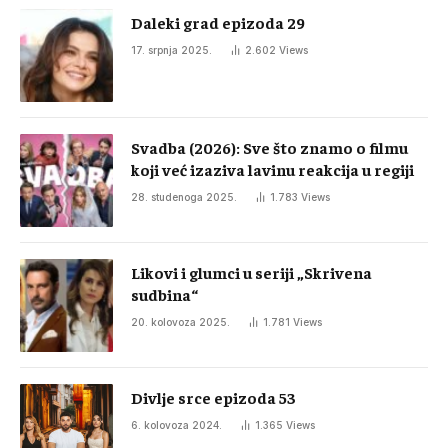
Daleki grad epizoda 29
17. srpnja 2025.
2.602
Views
Svadba (2026): Sve što znamo o filmu
koji već izaziva lavinu reakcija u regiji
28. studenoga 2025.
1.783
Views
Likovi i glumci u seriji „Skrivena
sudbina“
20. kolovoza 2025.
1.781
Views
Divlje srce epizoda 53
6. kolovoza 2024.
1.365
Views