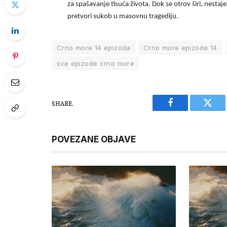
za spašavanje tisuća života. Dok se otrov širi, nestaje
pretvori sukob u masovnu tragediju.
Crno more 14 epizoda
Crno more epizoda 14
sve epizode crno more
SHARE.
Facebook
Twitt
POVEZANE OBJAVE