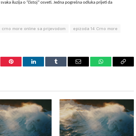
 svaka iluzija o “čistoj” osveti. Jedna pogrešna odluka prijeti da
crno more online sa prijevodom
epizoda 14 Crno more
er
Pinterest
LinkedIn
Tumblr
Email
WhatsApp
Copy
Link