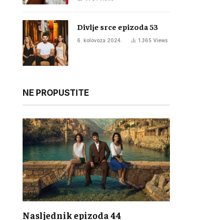
Divlje srce epizoda 53
6. kolovoza 2024.
1.365
Views
NE PROPUSTITE
Nasljednik epizoda 44