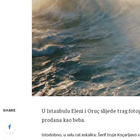
U Istanbulu Eleni i Oruç slijede trag fot
SHARE
prodana kao beba.
Istodobno, u selu rat eskalira: Šerif truje Koçarijevo