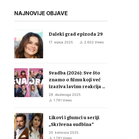
NAJNOVIJE OBJAVE
Daleki grad epizoda 29
17. srpnja 2025.
2.602
Views
Svadba (2026): Sve što
znamo o filmu koji već
izaziva lavinu reakcija u
regiji
28. studenoga 2025.
1.781
Views
Likovi i glumci u seriji
„Skrivena sudbina“
20. kolovoza 2025.
1.781
Views