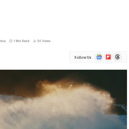
tara
1 Min Read
50
Views
Google
Flipboard
Threads
Follow Us
News