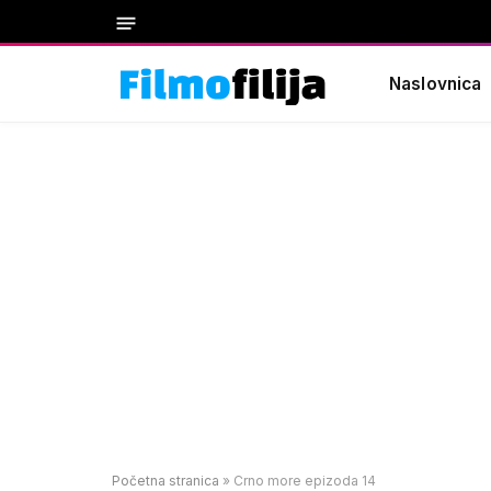
Naslovnica
Početna stranica
»
Crno more epizoda 14