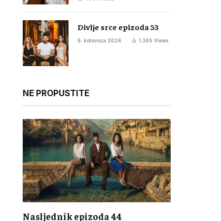
Divlje srce epizoda 53
6. kolovoza 2024.
1.365
Views
NE PROPUSTITE
Nasljednik epizoda 44