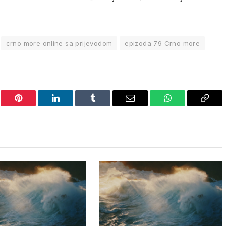
crno more online sa prijevodom
epizoda 79 Crno more
er
Pinterest
LinkedIn
Tumblr
Email
WhatsApp
Copy
Link