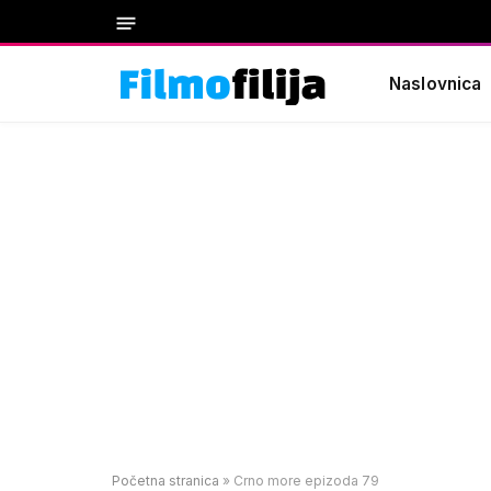
Naslovnica
Početna stranica
»
Crno more epizoda 79