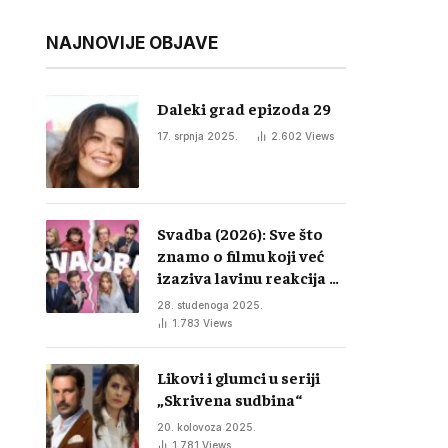
NAJNOVIJE OBJAVE
Daleki grad epizoda 29
17. srpnja 2025.
2.602
Views
Svadba (2026): Sve što
znamo o filmu koji već
izaziva lavinu reakcija u
regiji
28. studenoga 2025.
1.783
Views
Likovi i glumci u seriji
„Skrivena sudbina“
20. kolovoza 2025.
1.781
Views