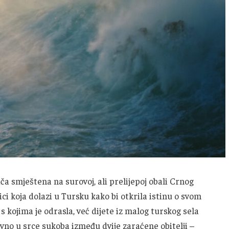
a smještena na surovoj, ali prelijepoj obali Crnog
ici koja dolazi u Tursku kako bi otkrila istinu o svom
 s kojima je odrasla, već dijete iz malog turskog sela
avno u srce sukoba između dvije zaraćene obitelji –