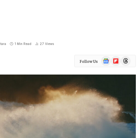
tara
1 Min Read
27
Views
Google
Flipboard
Threads
Follow Us
News