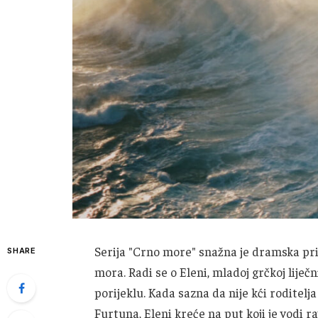
Serija "Crno more" snažna je dramska prič
SHARE
mora. Radi se o Eleni, mladoj grčkoj liječn
porijeklu. Kada sazna da nije kći roditelja
Furtuna, Eleni kreće na put koji je vodi r