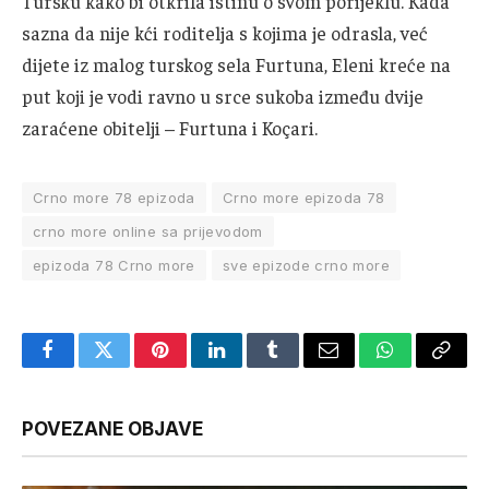
Tursku kako bi otkrila istinu o svom porijeklu. Kada
sazna da nije kći roditelja s kojima je odrasla, već
dijete iz malog turskog sela Furtuna, Eleni kreće na
put koji je vodi ravno u srce sukoba između dvije
zaraćene obitelji – Furtuna i Koçari.
Crno more 78 epizoda
Crno more epizoda 78
crno more online sa prijevodom
epizoda 78 Crno more
sve epizode crno more
Facebook
Twitter
Pinterest
LinkedIn
Tumblr
Email
WhatsApp
Copy
Link
POVEZANE OBJAVE