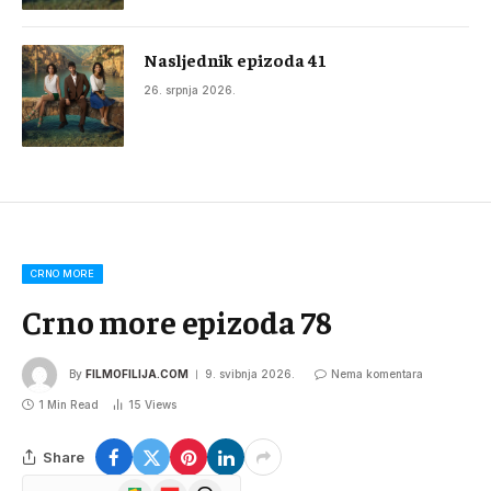
Nasljednik epizoda 41
26. srpnja 2026.
CRNO MORE
Crno more epizoda 78
By
FILMOFILIJA.COM
9. svibnja 2026.
Nema komentara
1 Min Read
15
Views
Share
Google
Flipboard
Threads