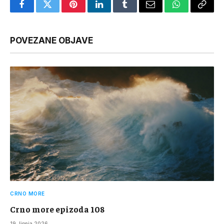
Facebook
Twitter
Pinterest
LinkedIn
Tumblr
Email
WhatsApp
Copy
Link
POVEZANE OBJAVE
CRNO MORE
Crno more epizoda 108
19. lipnja 2026.