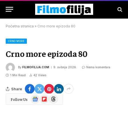
Početna stranica
»
Crno more epizoda 80
CRNO MORE
Crno more epizoda 80
By
FILMOFILIJA.COM
9. svibnja 2026.
Nema komentara
1 Min Read
42
Views
Share
Google
Flipboard
Threads
Follow Us
News