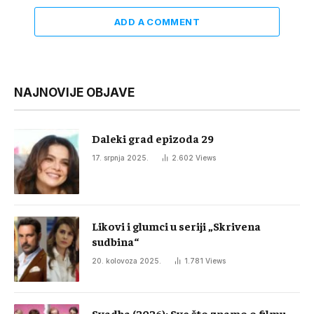
ADD A COMMENT
NAJNOVIJE OBJAVE
Daleki grad epizoda 29
17. srpnja 2025.
2.602
Views
Likovi i glumci u seriji „Skrivena
sudbina“
20. kolovoza 2025.
1.781
Views
Svadba (2026): Sve što znamo o filmu