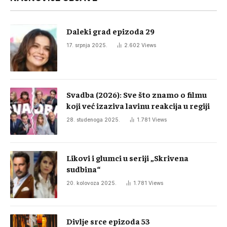
Daleki grad epizoda 29
17. srpnja 2025.
2.602
Views
Svadba (2026): Sve što znamo o filmu
koji već izaziva lavinu reakcija u regiji
28. studenoga 2025.
1.781
Views
Likovi i glumci u seriji „Skrivena
sudbina“
20. kolovoza 2025.
1.781
Views
Divlje srce epizoda 53