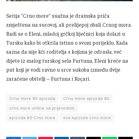
Serija "Crno more" snažna je dramska priča
smještena na surovoj, ali prelijepoj obali Crnog mora.
Radi se o Eleni, mladoj grčkoj liječnici koja dolazi u
Tursku kako bi otkrila istinu o svom porijeklu. Kada
sazna da nije kći roditelja s kojima je odrasla, već
dijete iz malog turskog sela Furtuna, Eleni kreće na
put koji je vodi ravno u srce sukoba između dvije
zaraćene obitelji – Furtuna i Koçari.
Crno more 80 epizoda
Crno more epizoda 80
crno more online sa prijevodom
epizoda 80 Crno more
sve epizode crno more