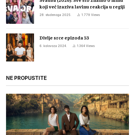
koji već izaziva lavinu reakcija u regiji
28. studenoga 2025.
1.779
Views
Divlje srce epizoda 53
6. kolovoza 2024.
1.364
Views
NE PROPUSTITE