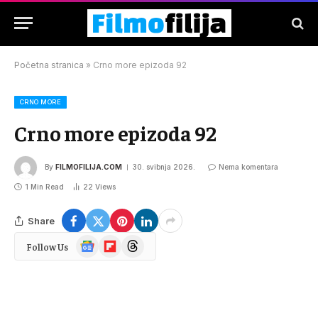
Početna stranica
»
Crno more epizoda 92
CRNO MORE
Crno more epizoda 92
By
FILMOFILIJA.COM
30. svibnja 2026.
Nema komentara
1 Min Read
22
Views
Share
Google
Flipboard
Threads
Follow Us
News