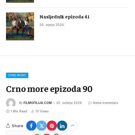
Nasljednik epizoda 41
26. srpnja 2026.
CRNO MORE
Crno more epizoda 90
By
FILMOFILIJA.COM
30. svibnja 2026.
Nema komentara
1 Min Read
10
Views
Share
Google
Flipboard
Threads