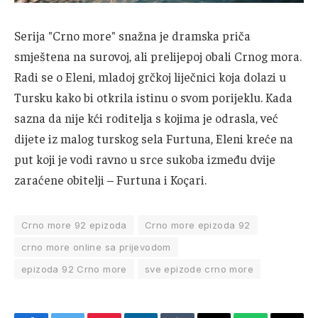
Serija "Crno more" snažna je dramska priča
smještena na surovoj, ali prelijepoj obali Crnog mora.
Radi se o Eleni, mladoj grčkoj liječnici koja dolazi u
Tursku kako bi otkrila istinu o svom porijeklu. Kada
sazna da nije kći roditelja s kojima je odrasla, već
dijete iz malog turskog sela Furtuna, Eleni kreće na
put koji je vodi ravno u srce sukoba između dvije
zaraćene obitelji – Furtuna i Koçari.
Crno more 92 epizoda
Crno more epizoda 92
crno more online sa prijevodom
epizoda 92 Crno more
sve epizode crno more