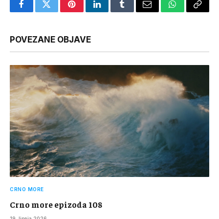
Facebook
Twitter
Pinterest
LinkedIn
Tumblr
Email
WhatsApp
Copy
Link
POVEZANE OBJAVE
CRNO MORE
Crno more epizoda 108
19. lipnja 2026.