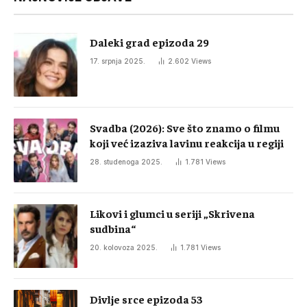
Daleki grad epizoda 29
17. srpnja 2025.
2.602
Views
Svadba (2026): Sve što znamo o filmu
koji već izaziva lavinu reakcija u regiji
28. studenoga 2025.
1.781
Views
Likovi i glumci u seriji „Skrivena
sudbina“
20. kolovoza 2025.
1.781
Views
Divlje srce epizoda 53