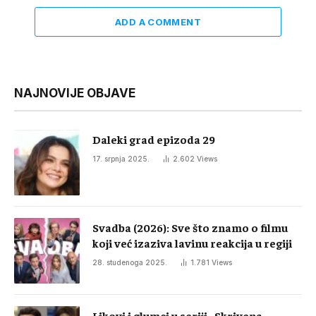
ADD A COMMENT
NAJNOVIJE OBJAVE
Daleki grad epizoda 29
17. srpnja 2025.
2.602
Views
Svadba (2026): Sve što znamo o filmu
koji već izaziva lavinu reakcija u regiji
28. studenoga 2025.
1.781
Views
Likovi i glumci u seriji „Skrivena