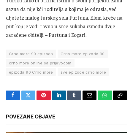
Tursku kako bi otkrila istinu o svom porijeklu. Kada
sazna da nije kći roditelja s kojima je odrasla, već
dijete iz malog turskog sela Furtuna, Eleni kreće na
put koji je vodi ravno u srce sukoba između dvije
zaraćene obitelji – Furtuna i Koçari.
Crno more 90 epizoda
Crno more epizoda 90
crno more online sa prijevodom
epizoda 90 Crno more
sve epizode crno more
Facebook
Twitter
Pinterest
LinkedIn
Tumblr
Email
WhatsApp
Copy
Link
POVEZANE OBJAVE