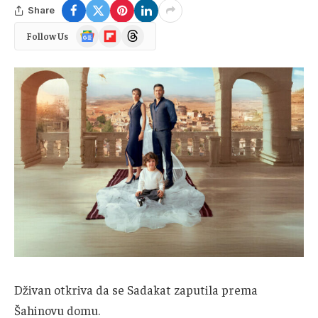
Share
Google
Flipboard
Threads
Follow Us
News
Dživan otkriva da se Sadakat zaputila prema
Šahinovu domu.