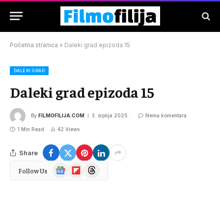
Početna stranica
»
Daleki grad epizoda 15
DALEKI GRAD
Daleki grad epizoda 15
By
FILMOFILIJA.COM
3. srpnja 2025.
Nema komentara
1 Min Read
42
Views
Share
Google
Flipboard
Threads
Follow Us
News