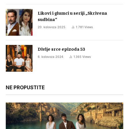
Likovi i glumci u seriji „Skrivena
sudbina“
20. kolovoza 2025.
1.781
Views
Divlje srce epizoda 53
6. kolovoza 2024.
1.365
Views
NE PROPUSTITE