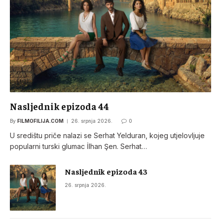
Nasljednik epizoda 44
By
FILMOFILIJA.COM
26. srpnja 2026.
0
U središtu priče nalazi se Serhat Yelduran, kojeg utjelovljuje
popularni turski glumac İlhan Şen. Serhat…
Nasljednik epizoda 43
26. srpnja 2026.