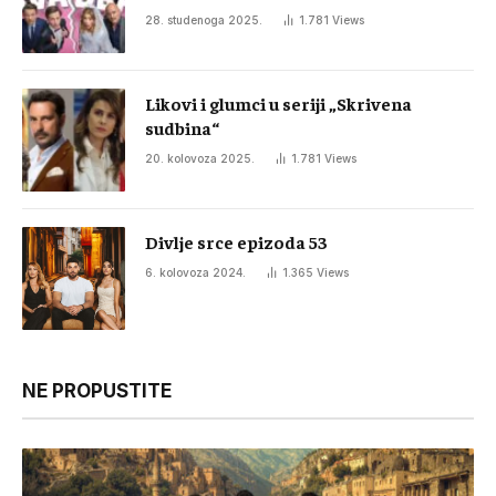
28. studenoga 2025.
1.781
Views
Likovi i glumci u seriji „Skrivena
sudbina“
20. kolovoza 2025.
1.781
Views
Divlje srce epizoda 53
6. kolovoza 2024.
1.365
Views
NE PROPUSTITE