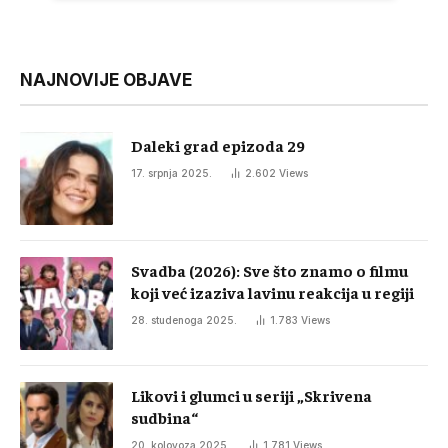
NAJNOVIJE OBJAVE
Daleki grad epizoda 29
17. srpnja 2025.
2.602
Views
Svadba (2026): Sve što znamo o filmu
koji već izaziva lavinu reakcija u regiji
28. studenoga 2025.
1.783
Views
Likovi i glumci u seriji „Skrivena
sudbina“
20. kolovoza 2025.
1.781
Views