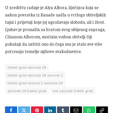
U središtu radnje je Alya Albora, liječnica koja se
nakon povratka iz Kanade našla u vrtlogu obiteljskih
tajni i prijetnji koje joj ugrožavaju slobodu, ali i život.
Ljubav je pronašla sa bratom svog ubijenog supruga,
Cihanom Alborom, moćnim vođom obitelji čiji
pokušaji da zaštiti ono do čega mu je stalo sve više
potresaju temelje njihove svakodnevice.
Daleki grad epizoda 28
Daleki grad epizoda 28 sezona 2
Daleki grad sezona 2 epizoda 28
epizoda 28 Daleki grad
sve epizode Daleki grad