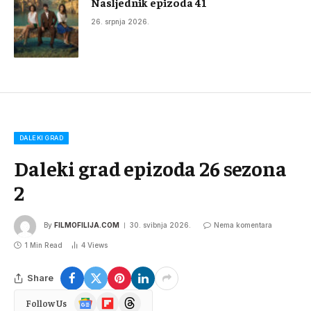
Nasljednik epizoda 41
26. srpnja 2026.
DALEKI GRAD
Daleki grad epizoda 26 sezona
2
By
FILMOFILIJA.COM
30. svibnja 2026.
Nema komentara
1 Min Read
4
Views
Share
Google
Flipboard
Threads
Follow Us