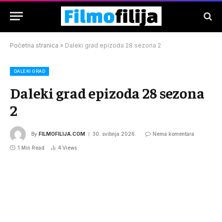
Početna stranica
»
Daleki grad epizoda 28 sezona 2
DALEKI GRAD
Daleki grad epizoda 28 sezona
2
By
FILMOFILIJA.COM
30. svibnja 2026.
Nema komentara
1 Min Read
4
Views