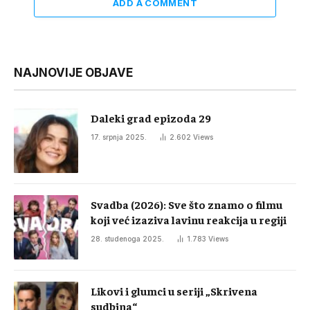
ADD A COMMENT
NAJNOVIJE OBJAVE
Daleki grad epizoda 29
17. srpnja 2025.
2.602
Views
Svadba (2026): Sve što znamo o filmu
koji već izaziva lavinu reakcija u regiji
28. studenoga 2025.
1.783
Views
Likovi i glumci u seriji „Skrivena
sudbina“