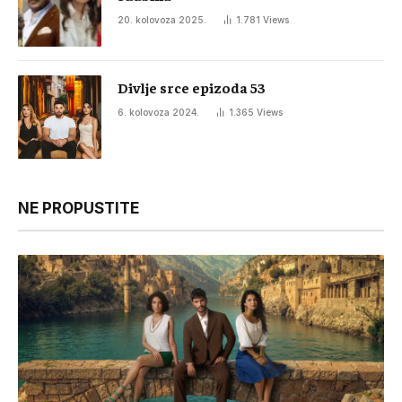
20. kolovoza 2025.
1.781
Views
Divlje srce epizoda 53
6. kolovoza 2024.
1.365
Views
NE PROPUSTITE