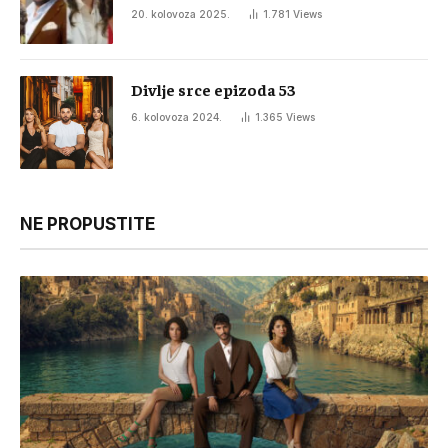
20. kolovoza 2025.
1.781
Views
Divlje srce epizoda 53
6. kolovoza 2024.
1.365
Views
NE PROPUSTITE