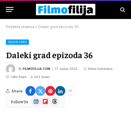
Početna stranica
»
Daleki grad epizoda 36
DALEKI GRAD
Daleki grad epizoda 36
By
FILMOFILIJA.COM
17. srpnja 2025.
Nema komentara
1 Min Read
955
Views
Share
Google
Flipboard
Threads
Follow Us
News