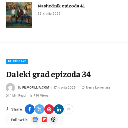
Nasljednik epizoda 41
26. srpnja 2026.
DALEKI GRAD
Daleki grad epizoda 34
By
FILMOFILIJA.COM
17. srpnja 2025.
Nema komentara
1 Min Read
736
Views
Share
Google
Flipboard
Threads
Follow Us
News