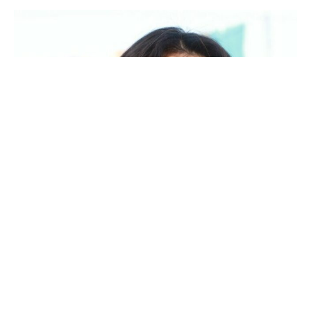
Kaya odlučuje napraviti drastičan potez — otima
Zerrin i time stvara novog, opasnog neprijatelja
protiv obitelji Albora. Njegova odluka pokreće val
nasilja i osvete. Ecmel, koji sada čvrsto stoji uz
Mahmuta, sklapa s njim pakleni dogovor — zajedno