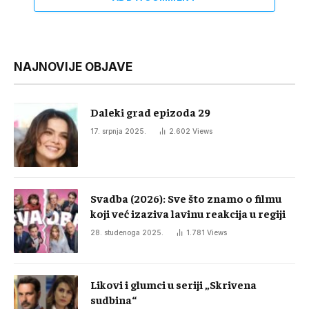
NAJNOVIJE OBJAVE
Daleki grad epizoda 29
17. srpnja 2025.
2.602
Views
Svadba (2026): Sve što znamo o filmu
koji već izaziva lavinu reakcija u regiji
28. studenoga 2025.
1.781
Views
Likovi i glumci u seriji „Skrivena
sudbina“