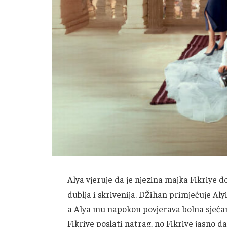
Alya vjeruje da je njezina majka Fikriye 
dublja i skrivenija. DŽihan primjećuje Al
a Alya mu napokon povjerava bolna sjećanja 
Fikriye poslati natrag, no Fikriye jasno d