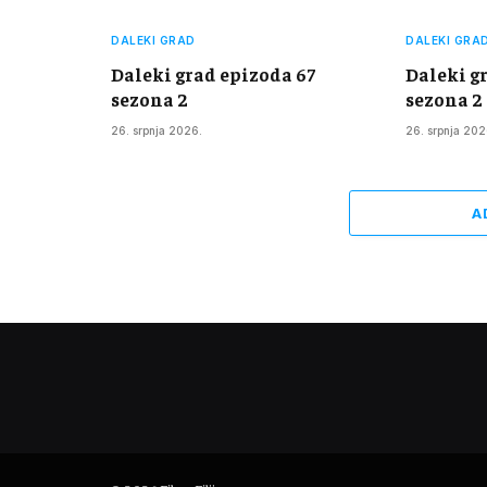
DALEKI GRAD
DALEKI GRA
Daleki grad epizoda 67
Daleki g
sezona 2
sezona 2
26. srpnja 2026.
26. srpnja 202
A