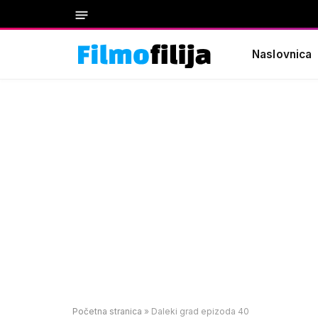
Naslovnica
Početna stranica
»
Daleki grad epizoda 40