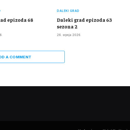
D
DALEKI GRAD
rad epizoda 68
Daleki grad epizoda 63
sezona 2
6.
26. srpnja 2026.
DD A COMMENT