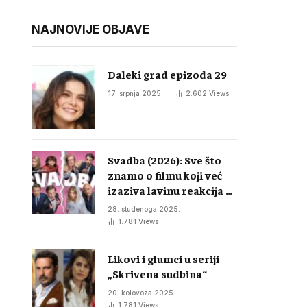
NAJNOVIJE OBJAVE
Daleki grad epizoda 29
17. srpnja 2025.
2.602
Views
Svadba (2026): Sve što
znamo o filmu koji već
izaziva lavinu reakcija u
regiji
28. studenoga 2025.
1.781
Views
Likovi i glumci u seriji
„Skrivena sudbina“
20. kolovoza 2025.
1.781
Views