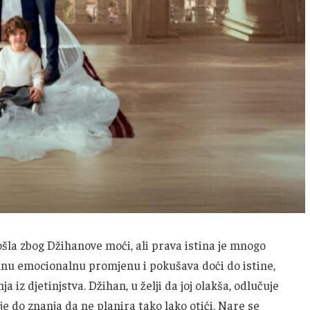
došla zbog Džihanove moći, ali prava istina je mnogo
yinu emocionalnu promjenu i pokušava doći do istine,
iz djetinjstva. Džihan, u želji da joj olakša, odlučuje
aje do znanja da ne planira tako lako otići. Nare se