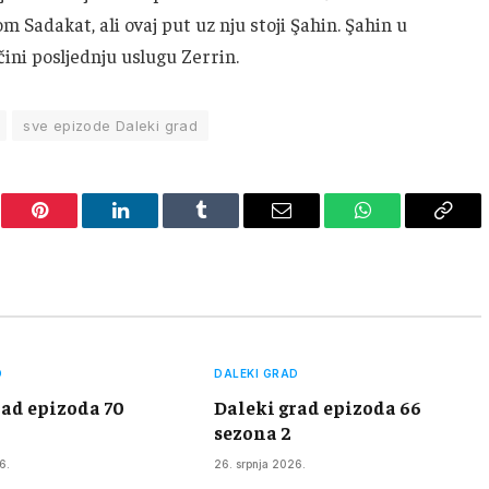
 Sadakat, ali ovaj put uz nju stoji Şahin. Şahin u
čini posljednju uslugu Zerrin.
sve epizode Daleki grad
er
Pinterest
LinkedIn
Tumblr
Email
WhatsApp
Copy
Link
D
DALEKI GRAD
rad epizoda 70
Daleki grad epizoda 66
sezona 2
6.
26. srpnja 2026.