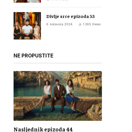
Divlje srce epizoda 53
6. kolovoza 2024.
1.365
Views
NE PROPUSTITE
Nasljednik epizoda 44