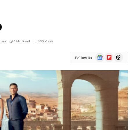
0
tara
1 Min Read
560
Views
Google
Flipboard
Threads
Follow Us
News