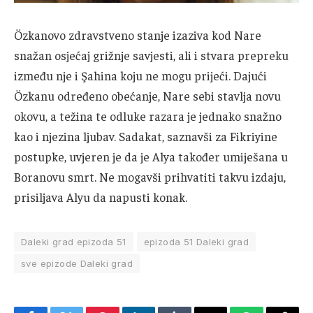
Özkanovo zdravstveno stanje izaziva kod Nare
snažan osjećaj grižnje savjesti, ali i stvara prepreku
između nje i Şahina koju ne mogu prijeći. Dajući
Özkanu određeno obećanje, Nare sebi stavlja novu
okovu, a težina te odluke razara je jednako snažno
kao i njezina ljubav. Sadakat, saznavši za Fikriyine
postupke, uvjeren je da je Alya također umiješana u
Boranovu smrt. Ne mogavši prihvatiti takvu izdaju,
prisiljava Alyu da napusti konak.
Daleki grad epizoda 51
epizoda 51 Daleki grad
sve epizode Daleki grad