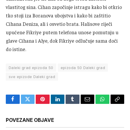
vlastitog sina. Cihan započinje istragu kako bi otkrio
tko stoji iza Boranova ubojstva i kako bi zaštitio
Cihana Deniza, ali i osvetio brata. Halisove riječi
upućene Fikriye putem telefona unose pomutnju u
glave Cihana i Alye, dok Fikriye odlučuje sama doći
do istine.
Daleki grad epizoda 50
epizoda 50 Daleki grad
sve epizode Daleki grad
Facebook
Twitter
Pinterest
LinkedIn
Tumblr
Email
WhatsApp
Copy
Link
POVEZANE OBJAVE