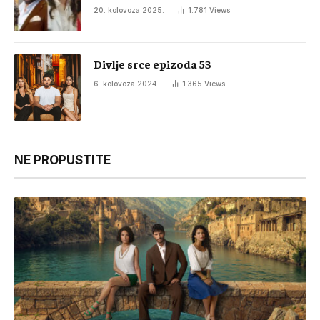
20. kolovoza 2025.
1.781
Views
Divlje srce epizoda 53
6. kolovoza 2024.
1.365
Views
NE PROPUSTITE