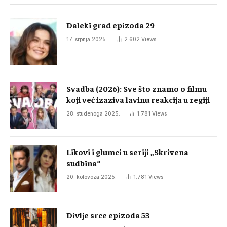
Daleki grad epizoda 29
17. srpnja 2025.
2.602
Views
Svadba (2026): Sve što znamo o filmu
koji već izaziva lavinu reakcija u regiji
28. studenoga 2025.
1.781
Views
Likovi i glumci u seriji „Skrivena
sudbina“
20. kolovoza 2025.
1.781
Views
Divlje srce epizoda 53