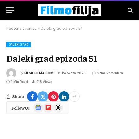
Početna stranica
»
Daleki grad epizoda 51
DALEKI GRAD
Daleki grad epizoda 51
By
FILMOFILIJA.COM
8. kolovoza 2025.
Nema komentara
1 Min Read
418
Views
Share
Google
Flipboard
Threads
Follow Us
News