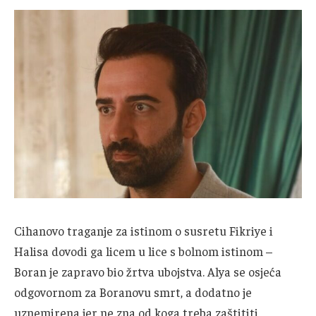
Cihanovo traganje za istinom o susretu Fikriye i
Halisa dovodi ga licem u lice s bolnom istinom –
Boran je zapravo bio žrtva ubojstva. Alya se osjeća
odgovornom za Boranovu smrt, a dodatno je
uznemirena jer ne zna od koga treba zaštititi