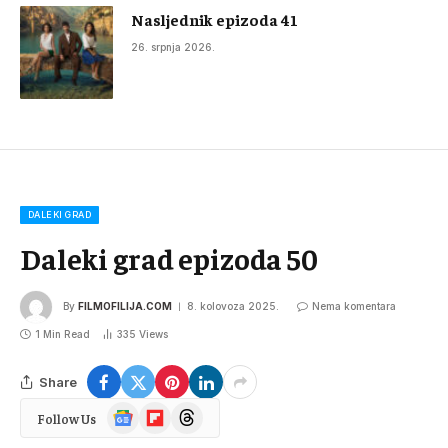
Nasljednik epizoda 41
26. srpnja 2026.
DALEKI GRAD
Daleki grad epizoda 50
By
FILMOFILIJA.COM
8. kolovoza 2025.
Nema komentara
1 Min Read
335
Views
Share
Google
Flipboard
Threads
Follow Us
News