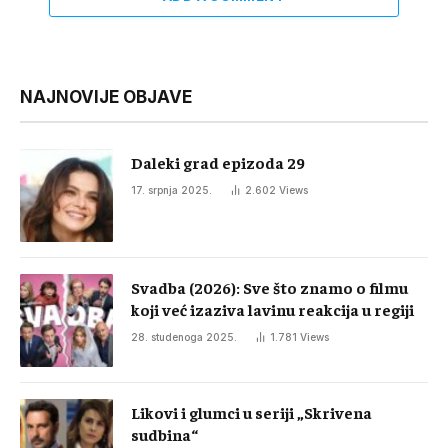
NAJNOVIJE OBJAVE
Daleki grad epizoda 29
17. srpnja 2025.
2.602
Views
Svadba (2026): Sve što znamo o filmu
koji već izaziva lavinu reakcija u regiji
28. studenoga 2025.
1.781
Views
Likovi i glumci u seriji „Skrivena
sudbina“