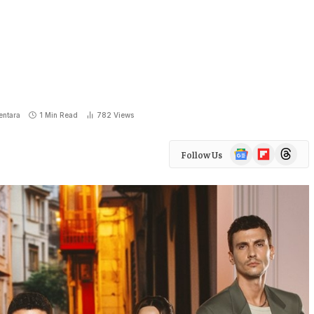
ntara
1 Min Read
782
Views
Google
Flipboard
Threads
Follow Us
News