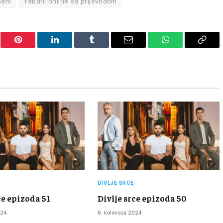
ani
Yabani online sa prijevodom
er
Pinterest
LinkedIn
Tumblr
Email
WhatsApp
Copy
Link
DIVLJE SRCE
ce epizoda 51
Divlje srce epizoda 50
24.
6. kolovoza 2024.