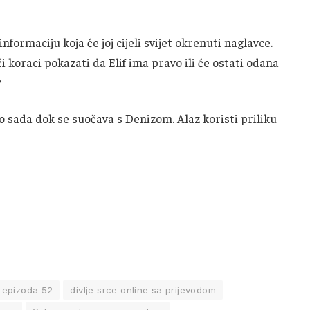
formaciju koja će joj cijeli svijet okrenuti naglavce.
i koraci pokazati da Elif ima pravo ili će ostati odana
?
sada dok se suočava s Denizom. Alaz koristi priliku
e epizoda 52
divlje srce online sa prijevodom