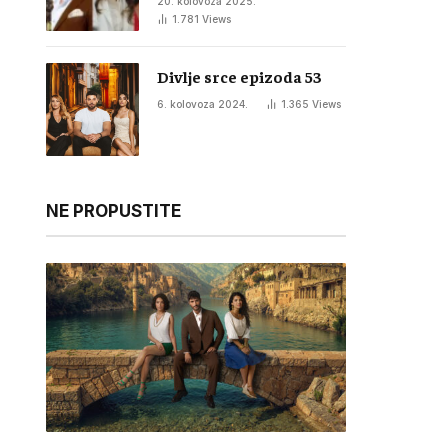
20. kolovoza 2025.
1.781
Views
Divlje srce epizoda 53
6. kolovoza 2024.
1.365
Views
NE PROPUSTITE