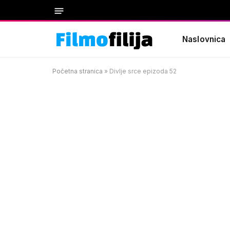
Naslovnica
Početna stranica
»
Divlje srce epizoda 52