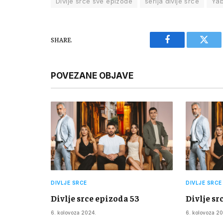
Divlje srce sve epizode
serija divlje srce
Yab
SHARE.
Facebook
Twitt
POVEZANE OBJAVE
DIVLJE SRCE
DIVLJE SRCE
Divlje srce epizoda 53
Divlje sr
6. kolovoza 2024.
6. kolovoza 20