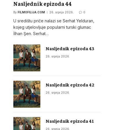
Nasljednik epizoda 44
By
FILMOFILIJA.COM
26. srpnja 2026.
0
U središtu priče nalazi se Serhat Yelduran,
kojeg utjelovljuje popularni turski glumac
İlhan Şen. Serhat…
Nasljednik epizoda 43
26. srpnja 2026.
Nasljednik epizoda 42
26. srpnja 2026.
Nasljednik epizoda 41
26. srpnja 2026.