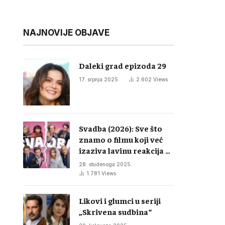
NAJNOVIJE OBJAVE
Daleki grad epizoda 29
17. srpnja 2025.
2.602
Views
Svadba (2026): Sve što
znamo o filmu koji već
izaziva lavinu reakcija u
regiji
28. studenoga 2025.
1.781
Views
Likovi i glumci u seriji
„Skrivena sudbina“