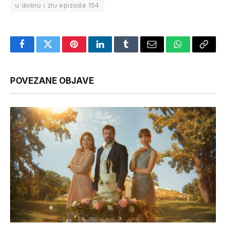
u dobru i zlu epizoda 154
Facebook
Twitter
Pinterest
LinkedIn
Tumblr
Email
WhatsApp
Copy
Link
POVEZANE OBJAVE