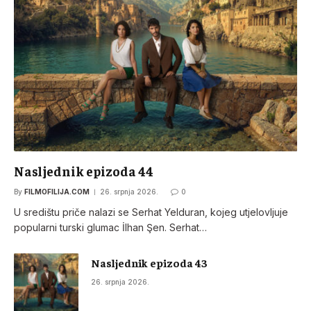
Nasljednik epizoda 44
By
FILMOFILIJA.COM
26. srpnja 2026.
0
U središtu priče nalazi se Serhat Yelduran, kojeg utjelovljuje
popularni turski glumac İlhan Şen. Serhat…
Nasljednik epizoda 43
26. srpnja 2026.