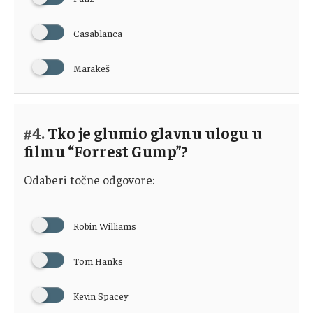
Casablanca
Marakeš
#4.
Tko je glumio glavnu ulogu u
filmu “Forrest Gump”?
Odaberi točne odgovore:
Robin Williams
Tom Hanks
Kevin Spacey