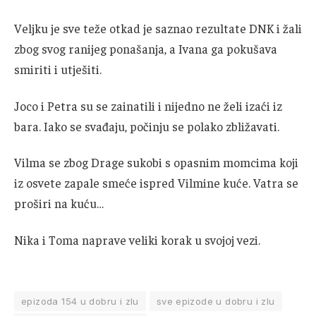
Veljku je sve teže otkad je saznao rezultate DNK i žali
zbog svog ranijeg ponašanja, a Ivana ga pokušava
smiriti i utješiti.
Joco i Petra su se zainatili i nijedno ne želi izaći iz
bara. Iako se svađaju, počinju se polako zbližavati.
Vilma se zbog Drage sukobi s opasnim momcima koji
iz osvete zapale smeće ispred Vilmine kuće. Vatra se
proširi na kuću…
Nika i Toma naprave veliki korak u svojoj vezi.
epizoda 154 u dobru i zlu
sve epizode u dobru i zlu