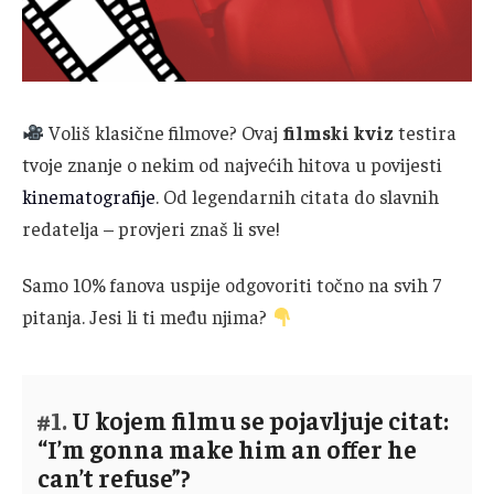
Voliš klasične filmove? Ovaj
filmski kviz
testira
tvoje znanje o nekim od najvećih hitova u povijesti
kinematografije
. Od legendarnih citata do slavnih
redatelja – provjeri znaš li sve!
Samo 10% fanova uspije odgovoriti točno na svih 7
pitanja. Jesi li ti među njima?
#1.
U kojem filmu se pojavljuje citat:
“I’m gonna make him an offer he
can’t refuse”?