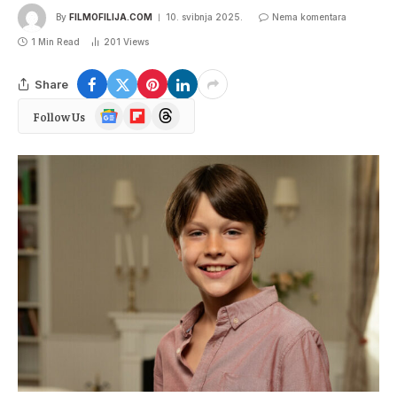
By
FILMOFILIJA.COM
10. svibnja 2025.
Nema komentara
1 Min Read
201
Views
Share
Google
Flipboard
Threads
Follow Us
News