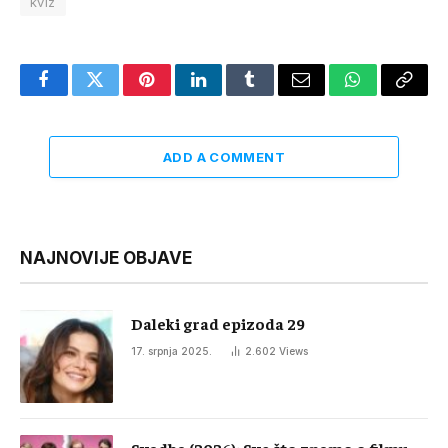
kviz
Facebook
Twitter
Pinterest
LinkedIn
Tumblr
Email
WhatsApp
Copy
Link
ADD A COMMENT
NAJNOVIJE OBJAVE
Daleki grad epizoda 29
17. srpnja 2025.
2.602
Views
Svadba (2026): Sve što znamo o filmu