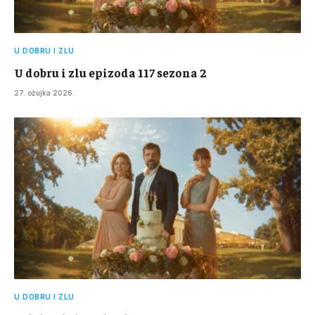
U DOBRU I ZLU
U dobru i zlu epizoda 117 sezona 2
27. ožujka 2026.
U DOBRU I ZLU