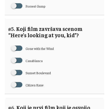
Forrest Gump
#5.
Koji film završava scenom
“Here’s looking at you, kid”?
Gone with the Wind
Casablanca
Sunset Boulevard
Citizen Kane
#6.
Koji je prvi film koji je osvojio