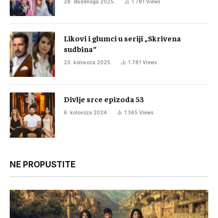
28. studenoga 2025.
1.781
Views
Likovi i glumci u seriji „Skrivena
sudbina“
20. kolovoza 2025.
1.781
Views
Divlje srce epizoda 53
6. kolovoza 2024.
1.365
Views
NE PROPUSTITE