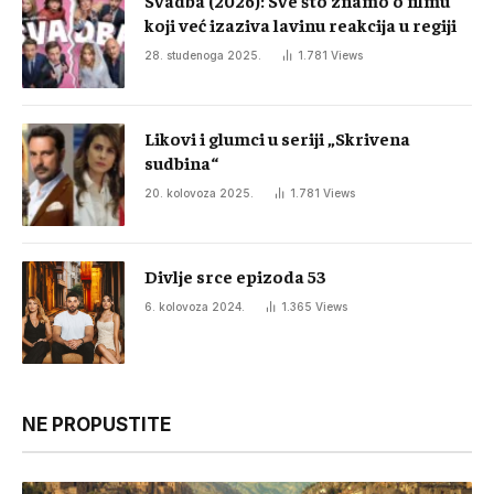
koji već izaziva lavinu reakcija u regiji
28. studenoga 2025.
1.781
Views
Likovi i glumci u seriji „Skrivena
sudbina“
20. kolovoza 2025.
1.781
Views
Divlje srce epizoda 53
6. kolovoza 2024.
1.365
Views
NE PROPUSTITE