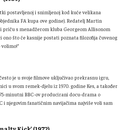
ki postavljenoj i snimljenoj kod kuće velikana
bjednika FA kupa ove godine). Redatelj Martin
odi priču s menadžerom kluba Georgeom Allisonom
ći ono što će kasnije postati poznata filozofija čuvenog
o volimo!”
 često je u svoje filmove uključivao prekrasnu igru,
ici u svom remek-djelu iz 1970. godine Kes, a također
j 75-minutni BBC-ov producirani docu-drama o
i njegovim fanatičnim navijačima najviše voli sam
nalty Kick’ (1972)