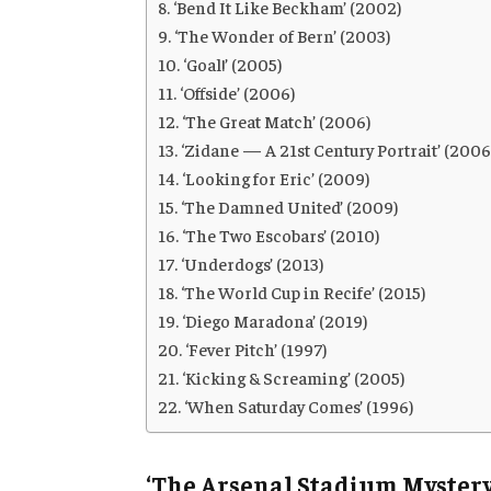
‘Bend It Like Beckham’ (2002)
‘The Wonder of Bern’ (2003)
‘Goal!’ (2005)
‘Offside’ (2006)
‘The Great Match’ (2006)
‘Zidane — A 21st Century Portrait’ (2006
‘Looking for Eric’ (2009)
‘The Damned United’ (2009)
‘The Two Escobars’ (2010)
‘Underdogs’ (2013)
‘The World Cup in Recife’ (2015)
‘Diego Maradona’ (2019)
‘Fever Pitch’ (1997)
‘Kicking & Screaming’ (2005)
‘When Saturday Comes’ (1996)
‘The Arsenal Stadium Mystery’