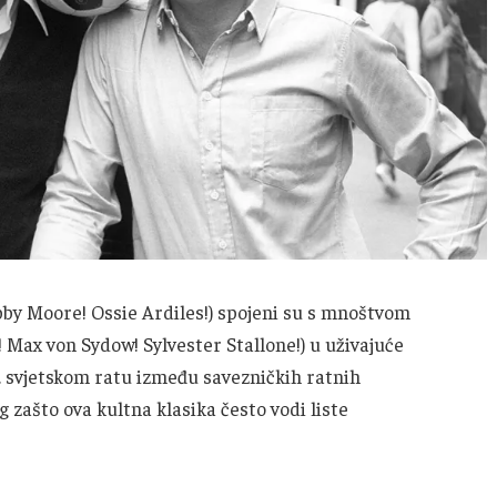
bby Moore! Ossie Ardiles!) spojeni su s mnoštvom
 Max von Sydow! Sylvester Stallone!) u uživajuće
II. svjetskom ratu između savezničkih ratnih
g zašto ova kultna klasika često vodi liste