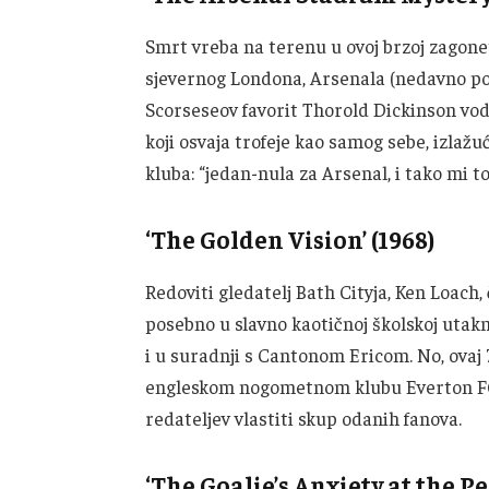
Smrt vreba na terenu u ovoj brzoj zagonet
sjevernog Londona, Arsenala (nedavno po
Scorseseov favorit Thorold Dickinson v
koji osvaja trofeje kao samog sebe, izlažu
kluba: “jedan-nula za Arsenal, i tako mi t
‘The Golden Vision’ (1968)
Redoviti gledatelj Bath Cityja, Ken Loach,
posebno u slavno kaotičnoj školskoj utakm
i u suradnji s Cantonom Ericom. No, ova
engleskom nogometnom klubu Everton FC 
redateljev vlastiti skup odanih fanova.
‘The Goalie’s Anxiety at the Pe