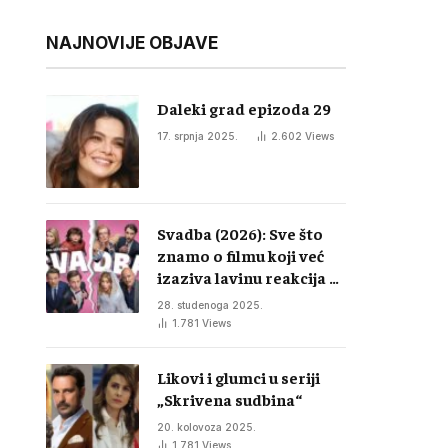
NAJNOVIJE OBJAVE
Daleki grad epizoda 29
17. srpnja 2025.
2.602
Views
Svadba (2026): Sve što
znamo o filmu koji već
izaziva lavinu reakcija u
regiji
28. studenoga 2025.
1.781
Views
Likovi i glumci u seriji
„Skrivena sudbina“
20. kolovoza 2025.
1.781
Views