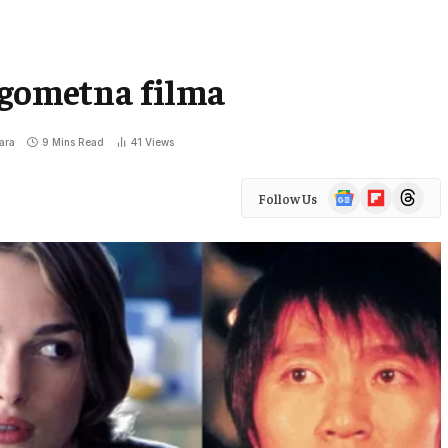
ogometna filma
ara
9 Mins Read
41
Views
Google
Flipboard
Threads
Follow Us
News