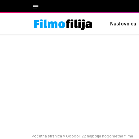
Naslovnica
Početna stranica
»
Gooool! 22 najbolja nogometna filma