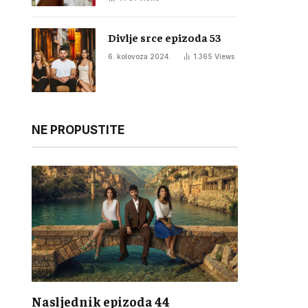
Divlje srce epizoda 53
6. kolovoza 2024.
1.365
Views
NE PROPUSTITE
Nasljednik epizoda 44