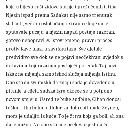
koja u bijesu ruši zidove šutnje i prešućenih istina.
Njezin ispad prema Sadakat nije samo trenutak
slabosti, već čin oslobađanja. Granice koje su je
sputavale pucaju, a njezin napad postaje razoran,
gotovo nepopravljiv. Istovremeno, pravni proces
protiv Kaye ulazi u završnu fazu. Sve djeluje
predvidivo sve dok se ne pojavi neočekivani svjedok s
dokazima koji razaraju postojeći poredak. Taj novi
iskaz ne mijenja samo ishod slučaja mijenja istinu.
Ono što su svi mislili da znaju sada je dovedeno u
pitanje, a cijela sudska igra okreće se u potpuno
novom smjeru. Usred te buke sudbine, Cihan donosi
tešku i tiho bolnu odluku: za dobrobit male Zeynep,
mora je udaljiti iz kuće. To je žrtva koja ga boli, ali zna
da je nužna. No ono što nije očekivao jest da će