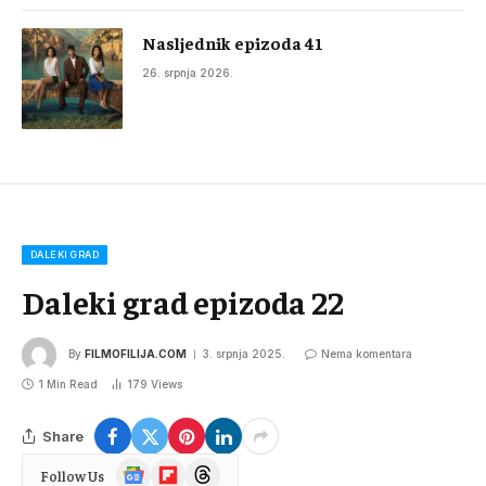
Nasljednik epizoda 41
26. srpnja 2026.
DALEKI GRAD
Daleki grad epizoda 22
By
FILMOFILIJA.COM
3. srpnja 2025.
Nema komentara
1 Min Read
179
Views
Share
Google
Flipboard
Threads
Follow Us