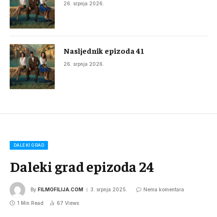
26. srpnja 2026.
Nasljednik epizoda 41
26. srpnja 2026.
DALEKI GRAD
Daleki grad epizoda 24
By
FILMOFILIJA.COM
3. srpnja 2025.
Nema komentara
1 Min Read
67
Views