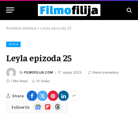
Početna stranica
»
Leyla epizoda 25
LEYLA
Leyla epizoda 25
By
FILMOFILIJA.COM
17. srpnja 2025.
Nema komentara
1 Min Read
10
Views
Share
Google
Flipboard
Threads
Follow Us
News