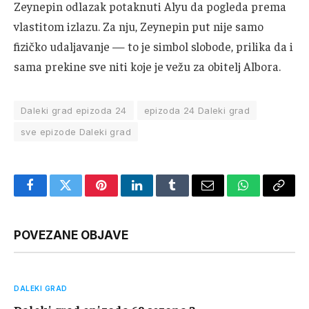
Zeynepin odlazak potaknuti Alyu da pogleda prema
vlastitom izlazu. Za nju, Zeynepin put nije samo
fizičko udaljavanje — to je simbol slobode, prilika da i
sama prekine sve niti koje je vežu za obitelj Albora.
Daleki grad epizoda 24
epizoda 24 Daleki grad
sve epizode Daleki grad
Facebook
Twitter
Pinterest
LinkedIn
Tumblr
Email
WhatsApp
Copy
Link
POVEZANE OBJAVE
DALEKI GRAD