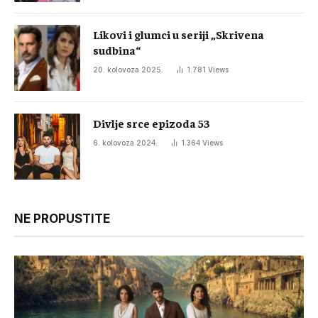
Likovi i glumci u seriji „Skrivena
sudbina“
20. kolovoza 2025.
1.781
Views
Divlje srce epizoda 53
6. kolovoza 2024.
1.364
Views
NE PROPUSTITE