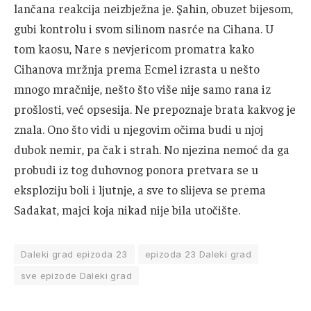
lančana reakcija neizbježna je. Şahin, obuzet bijesom,
gubi kontrolu i svom silinom nasrće na Cihana. U
tom kaosu, Nare s nevjericom promatra kako
Cihanova mržnja prema Ecmel izrasta u nešto
mnogo mračnije, nešto što više nije samo rana iz
prošlosti, već opsesija. Ne prepoznaje brata kakvog je
znala. Ono što vidi u njegovim očima budi u njoj
dubok nemir, pa čak i strah. No njezina nemoć da ga
probudi iz tog duhovnog ponora pretvara se u
eksploziju boli i ljutnje, a sve to slijeva se prema
Sadakat, majci koja nikad nije bila utočište.
Daleki grad epizoda 23
epizoda 23 Daleki grad
sve epizode Daleki grad