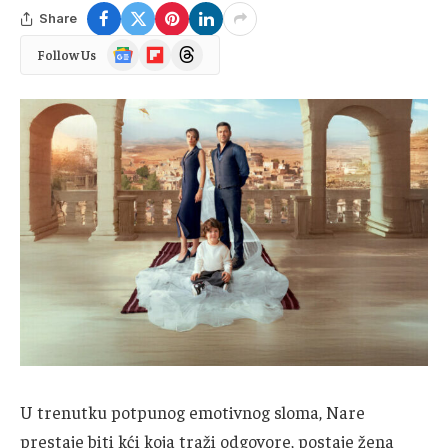
Share
Google
Flipboard
Threads
Follow Us
News
U trenutku potpunog emotivnog sloma, Nare
prestaje biti kći koja traži odgovore, postaje žena