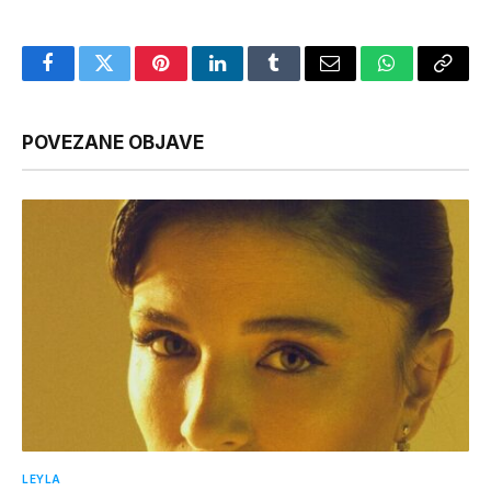
Facebook
Twitter
Pinterest
LinkedIn
Tumblr
Email
WhatsApp
Copy
Link
POVEZANE OBJAVE
LEYLA