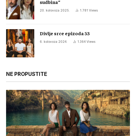
sudbina“
20. kolovoza 2025.
1.781
Views
Divlje srce epizoda 53
6. kolovoza 2024.
1.364
Views
NE PROPUSTITE