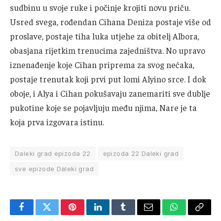
sudbinu u svoje ruke i počinje krojiti novu priču.
Usred svega, rođendan Cihana Deniza postaje više od
proslave, postaje tiha luka utjehe za obitelj Albora,
obasjana rijetkim trenucima zajedništva. No upravo
iznenađenje koje Cihan priprema za svog nećaka,
postaje trenutak koji prvi put lomi Alyino srce. I dok
oboje, i Alya i Cihan pokušavaju zanemariti sve dublje
pukotine koje se pojavljuju među njima, Nare je ta
koja prva izgovara istinu.
Daleki grad epizoda 22
epizoda 22 Daleki grad
sve epizode Daleki grad
Facebook
Twitter
Pinterest
LinkedIn
Tumblr
Email
WhatsApp
Copy