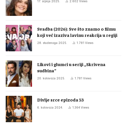
17. srpnja 2025.
2.602
Views
Svadba (2026): Sve što znamo o filmu
koji već izaziva lavinu reakcija u regiji
28. studenoga 2025.
1.781
Views
Likovi i glumci u seriji „Skrivena
sudbina“
20. kolovoza 2025.
1.781
Views
Divlje srce epizoda 53
6. kolovoza 2024.
1.364
Views