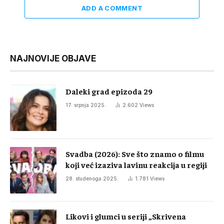
ADD A COMMENT
NAJNOVIJE OBJAVE
Daleki grad epizoda 29
17. srpnja 2025.
2.602
Views
Svadba (2026): Sve što znamo o filmu
koji već izaziva lavinu reakcija u regiji
28. studenoga 2025.
1.781
Views
Likovi i glumci u seriji „Skrivena