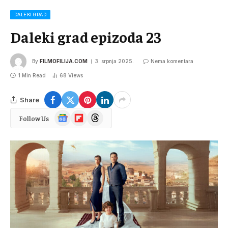
DALEKI GRAD
Daleki grad epizoda 23
By
FILMOFILIJA.COM
3. srpnja 2025.
Nema komentara
1 Min Read
68
Views
Share
Google
Flipboard
Threads
Follow Us
News