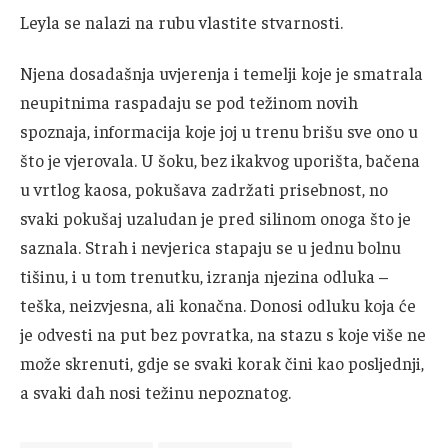
Leyla se nalazi na rubu vlastite stvarnosti.
Njena dosadašnja uvjerenja i temelji koje je smatrala
neupitnima raspadaju se pod težinom novih
spoznaja, informacija koje joj u trenu brišu sve ono u
što je vjerovala. U šoku, bez ikakvog uporišta, bačena
u vrtlog kaosa, pokušava zadržati prisebnost, no
svaki pokušaj uzaludan je pred silinom onoga što je
saznala. Strah i nevjerica stapaju se u jednu bolnu
tišinu, i u tom trenutku, izranja njezina odluka –
teška, neizvjesna, ali konačna. Donosi odluku koja će
je odvesti na put bez povratka, na stazu s koje više ne
može skrenuti, gdje se svaki korak čini kao posljednji,
a svaki dah nosi težinu nepoznatog.