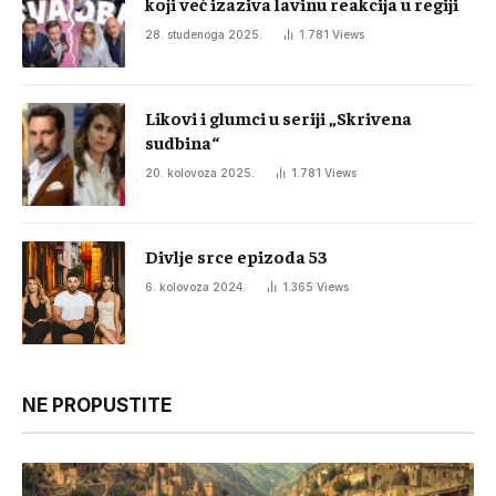
koji već izaziva lavinu reakcija u regiji
28. studenoga 2025.
1.781
Views
Likovi i glumci u seriji „Skrivena
sudbina“
20. kolovoza 2025.
1.781
Views
Divlje srce epizoda 53
6. kolovoza 2024.
1.365
Views
NE PROPUSTITE