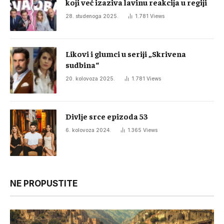
koji već izaziva lavinu reakcija u regiji
28. studenoga 2025.
1.781
Views
Likovi i glumci u seriji „Skrivena
sudbina“
20. kolovoza 2025.
1.781
Views
Divlje srce epizoda 53
6. kolovoza 2024.
1.365
Views
NE PROPUSTITE