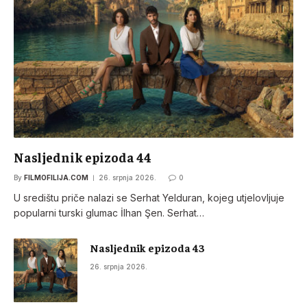
Nasljednik epizoda 44
By
FILMOFILIJA.COM
26. srpnja 2026.
0
U središtu priče nalazi se Serhat Yelduran, kojeg utjelovljuje
popularni turski glumac İlhan Şen. Serhat…
Nasljednik epizoda 43
26. srpnja 2026.