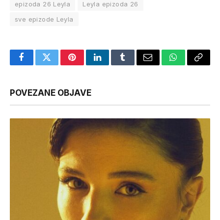
epizoda 26 Leyla
Leyla epizoda 26
sve epizode Leyla
Facebook
Twitter
Pinterest
LinkedIn
Tumblr
Email
WhatsApp
Copy
Link
POVEZANE OBJAVE