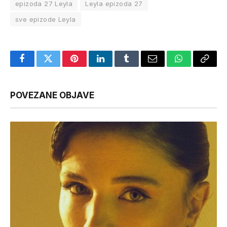
epizoda 27 Leyla
Leyla epizoda 27
sve epizode Leyla
Facebook
Twitter
Pinterest
LinkedIn
Tumblr
Email
WhatsApp
Copy
Link
POVEZANE OBJAVE