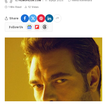
By
FILMOFILIJA.COM
17. srpnja 2025.
Nema komentara
1 Min Read
12
Views
Share
Google
Flipboard
Threads
Follow Us
News