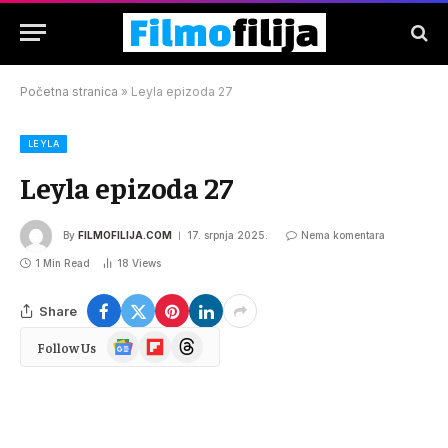
Početna stranica
»
Leyla epizoda 27
LEYLA
Leyla epizoda 27
By
FILMOFILIJA.COM
17. srpnja 2025.
Nema komentara
1 Min Read
18
Views
Share
Google
Flipboard
Threads
Follow Us
News