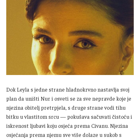
Dok Leyla s jedne strane hladnokrvno nastavlja svoj
plan da uništi Nur i osveti se za sve nepravde koje je
njezina obitelj pretrpjela, s druge strane vodi tihu
bitku u vlastitom srcu — pokušava sačuvati čistoću i
iskrenost ljubavi koju osjeća prema Civanu. Njezina
osjećanja prema njemu sve više dolaze u sukob s