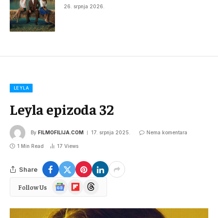
26. srpnja 2026.
LEYLA
Leyla epizoda 32
By
FILMOFILIJA.COM
17. srpnja 2025.
Nema komentara
1 Min Read
17
Views
Share
Google
Flipboard
Threads
Follow Us
News