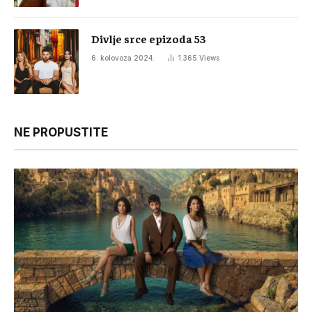
Divlje srce epizoda 53
6. kolovoza 2024.
1.365
Views
NE PROPUSTITE