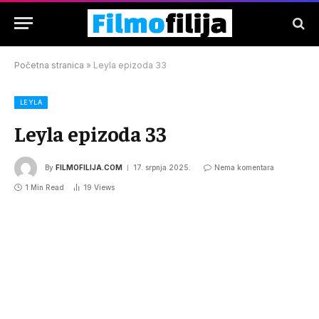
Početna stranica
»
Leyla epizoda 33
LEYLA
Leyla epizoda 33
By
FILMOFILIJA.COM
17. srpnja 2025.
Nema komentara
1 Min Read
19
Views