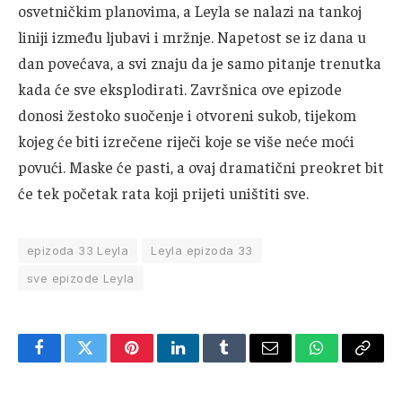
osvetničkim planovima, a Leyla se nalazi na tankoj
liniji između ljubavi i mržnje. Napetost se iz dana u
dan povećava, a svi znaju da je samo pitanje trenutka
kada će sve eksplodirati. Završnica ove epizode
donosi žestoko suočenje i otvoreni sukob, tijekom
kojeg će biti izrečene riječi koje se više neće moći
povući. Maske će pasti, a ovaj dramatični preokret bit
će tek početak rata koji prijeti uništiti sve.
epizoda 33 Leyla
Leyla epizoda 33
sve epizode Leyla
Facebook
Twitter
Pinterest
LinkedIn
Tumblr
Email
WhatsApp
Copy
Link