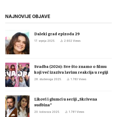
NAJNOVIJE OBJAVE
Daleki grad epizoda 29
17. srpnja 2025.
2.602
Views
Svadba (2026): Sve što znamo o filmu
koji već izaziva lavinu reakcija u regiji
28. studenoga 2025.
1.783
Views
Likovi i glumci u seriji „Skrivena
sudbina“
20. kolovoza 2025.
1.781
Views