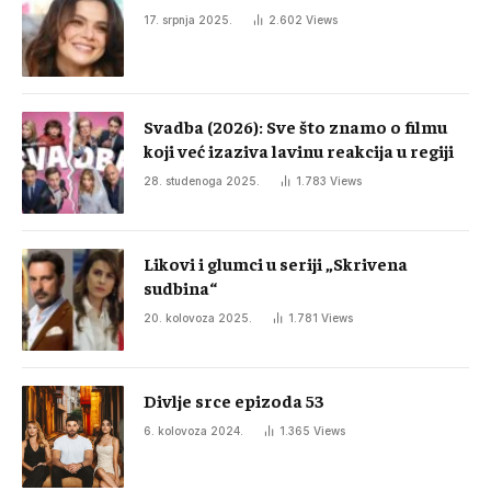
17. srpnja 2025.
2.602
Views
Svadba (2026): Sve što znamo o filmu
koji već izaziva lavinu reakcija u regiji
28. studenoga 2025.
1.783
Views
Likovi i glumci u seriji „Skrivena
sudbina“
20. kolovoza 2025.
1.781
Views
Divlje srce epizoda 53
6. kolovoza 2024.
1.365
Views