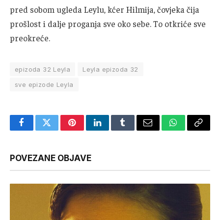
pred sobom ugleda Leylu, kćer Hilmija, čovjeka čija
prošlost i dalje proganja sve oko sebe. To otkriće sve
preokreće.
epizoda 32 Leyla
Leyla epizoda 32
sve epizode Leyla
Facebook
Twitter
Pinterest
LinkedIn
Tumblr
Email
WhatsApp
Copy
Link
POVEZANE OBJAVE