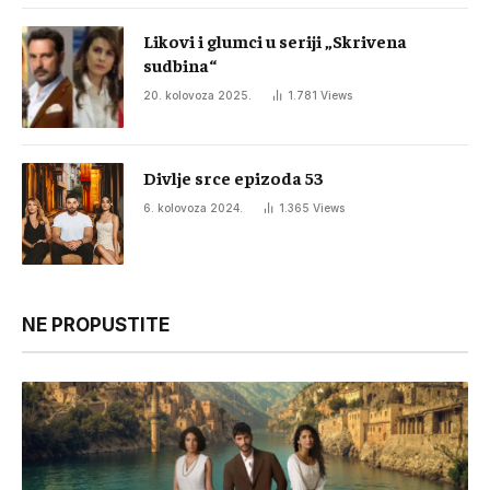
Likovi i glumci u seriji „Skrivena
sudbina“
20. kolovoza 2025.
1.781
Views
Divlje srce epizoda 53
6. kolovoza 2024.
1.365
Views
NE PROPUSTITE