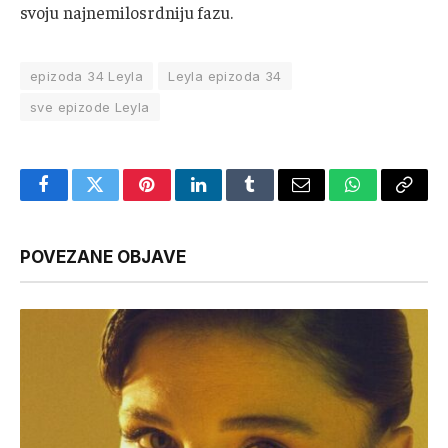
svoju najnemilosrdniju fazu.
epizoda 34 Leyla
Leyla epizoda 34
sve epizode Leyla
Facebook
Twitter
Pinterest
LinkedIn
Tumblr
Email
WhatsApp
Copy
Link
POVEZANE OBJAVE