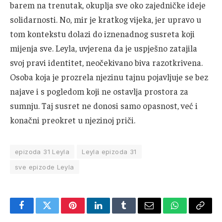
barem na trenutak, okuplja sve oko zajedničke ideje
solidarnosti. No, mir je kratkog vijeka, jer upravo u
tom kontekstu dolazi do iznenadnog susreta koji
mijenja sve. Leyla, uvjerena da je uspješno zatajila
svoj pravi identitet, neočekivano biva razotkrivena.
Osoba koja je prozrela njezinu tajnu pojavljuje se bez
najave i s pogledom koji ne ostavlja prostora za
sumnju. Taj susret ne donosi samo opasnost, već i
konačni preokret u njezinoj priči.
epizoda 31 Leyla
Leyla epizoda 31
sve epizode Leyla
Facebook
Twitter
Pinterest
LinkedIn
Tumblr
Email
WhatsApp
Copy