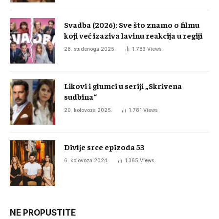
Svadba (2026): Sve što znamo o filmu
koji već izaziva lavinu reakcija u regiji
28. studenoga 2025.
1.783
Views
Likovi i glumci u seriji „Skrivena
sudbina“
20. kolovoza 2025.
1.781
Views
Divlje srce epizoda 53
6. kolovoza 2024.
1.365
Views
NE PROPUSTITE