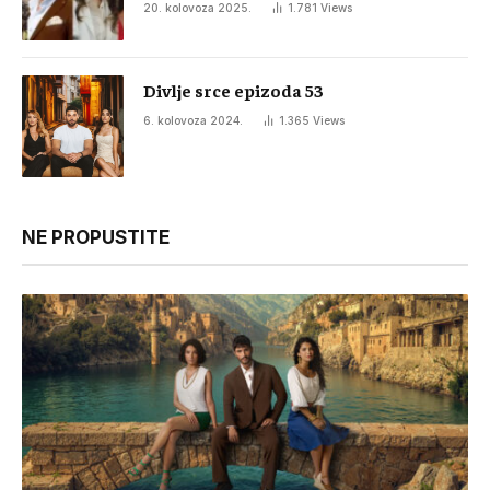
20. kolovoza 2025.
1.781
Views
Divlje srce epizoda 53
6. kolovoza 2024.
1.365
Views
NE PROPUSTITE