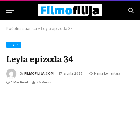
Početna stranica
»
Leyla epizoda 34
LEYLA
Leyla epizoda 34
By
FILMOFILIJA.COM
17. srpnja 2025.
Nema komentara
1 Min Read
25
Views