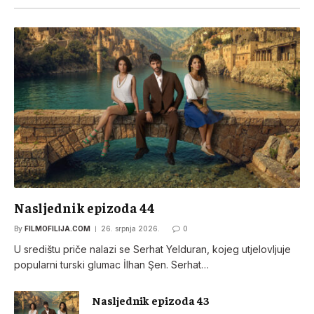
Nasljednik epizoda 44
By
FILMOFILIJA.COM
26. srpnja 2026.
0
U središtu priče nalazi se Serhat Yelduran, kojeg utjelovljuje
popularni turski glumac İlhan Şen. Serhat…
Nasljednik epizoda 43