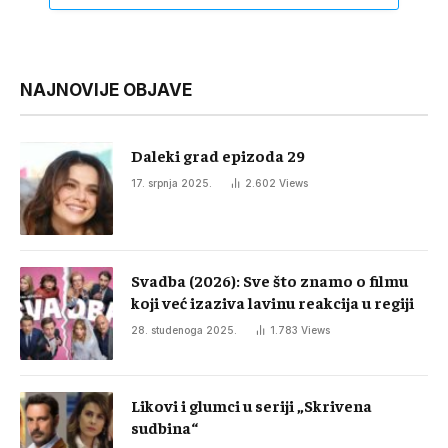
NAJNOVIJE OBJAVE
Daleki grad epizoda 29
17. srpnja 2025.
2.602
Views
Svadba (2026): Sve što znamo o filmu
koji već izaziva lavinu reakcija u regiji
28. studenoga 2025.
1.783
Views
Likovi i glumci u seriji „Skrivena
sudbina“