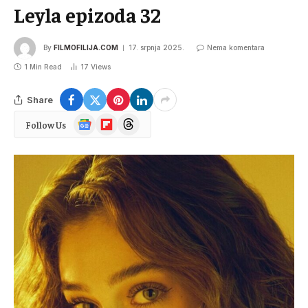
Leyla epizoda 32
By
FILMOFILIJA.COM
17. srpnja 2025.
Nema komentara
1 Min Read
17
Views
Share
Google
Flipboard
Threads
Follow Us
News