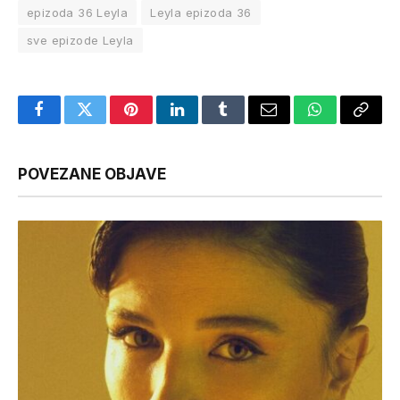
epizoda 36 Leyla
Leyla epizoda 36
sve epizode Leyla
Facebook
Twitter
Pinterest
LinkedIn
Tumblr
Email
WhatsApp
Copy
Link
POVEZANE OBJAVE