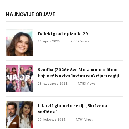
NAJNOVIJE OBJAVE
Daleki grad epizoda 29
17. srpnja 2025.
2.602
Views
Svadba (2026): Sve što znamo o filmu
koji već izaziva lavinu reakcija u regiji
28. studenoga 2025.
1.783
Views
Likovi i glumci u seriji „Skrivena
sudbina“
20. kolovoza 2025.
1.781
Views