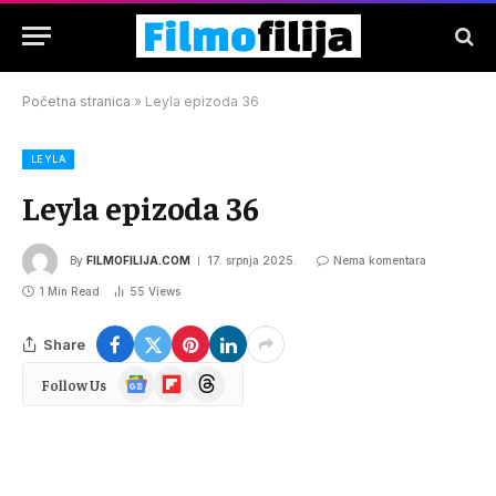
Početna stranica
»
Leyla epizoda 36
LEYLA
Leyla epizoda 36
By
FILMOFILIJA.COM
17. srpnja 2025.
Nema komentara
1 Min Read
55
Views
Share
Google
Flipboard
Threads
Follow Us
News