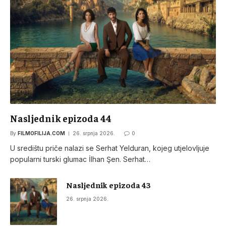
Nasljednik epizoda 44
By
FILMOFILIJA.COM
26. srpnja 2026.
0
U središtu priče nalazi se Serhat Yelduran, kojeg utjelovljuje
popularni turski glumac İlhan Şen. Serhat…
Nasljednik epizoda 43
26. srpnja 2026.