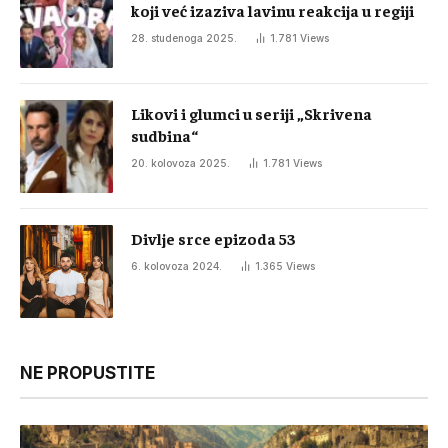
koji već izaziva lavinu reakcija u regiji
28. studenoga 2025.
1.781
Views
Likovi i glumci u seriji „Skrivena
sudbina“
20. kolovoza 2025.
1.781
Views
Divlje srce epizoda 53
6. kolovoza 2024.
1.365
Views
NE PROPUSTITE