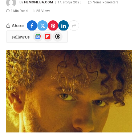
By
FILMOFILIJA.COM
17. srpnja 2025.
Nema komentara
1 Min Read
25
Views
Share
Google
Flipboard
Threads
Follow Us
News