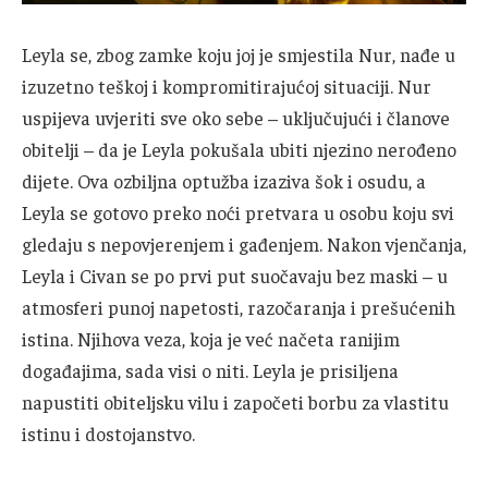
Leyla se, zbog zamke koju joj je smjestila Nur, nađe u
izuzetno teškoj i kompromitirajućoj situaciji. Nur
uspijeva uvjeriti sve oko sebe – uključujući i članove
obitelji – da je Leyla pokušala ubiti njezino nerođeno
dijete. Ova ozbiljna optužba izaziva šok i osudu, a
Leyla se gotovo preko noći pretvara u osobu koju svi
gledaju s nepovjerenjem i gađenjem. Nakon vjenčanja,
Leyla i Civan se po prvi put suočavaju bez maski – u
atmosferi punoj napetosti, razočaranja i prešućenih
istina. Njihova veza, koja je već načeta ranijim
događajima, sada visi o niti. Leyla je prisiljena
napustiti obiteljsku vilu i započeti borbu za vlastitu
istinu i dostojanstvo.