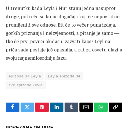
U trenutku kada Leyla i Nur stanu jedna nasuprot
druge, pokreće se lanac događaja koji će nepovratno
promijeniti sve odnose. Bit će to večer puna izdaja,
gorkih priznanja i neizvjesnosti, a pitanje je samo —
tko će prvi povući okidač i izazvati kaos? Leylina
priča sada postaje još opasnija, a rat za osvetu ulazi u
svoju najnemilosrdniju fazu.
epizoda 34 Leyla
Leyla epizoda 34
sve epizode Leyla
Facebook
Twitter
Pinterest
LinkedIn
Tumblr
Email
WhatsApp
Copy
Link
POVEZANE OBJAVE