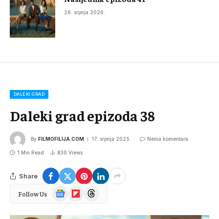
26. srpnja 2026.
DALEKI GRAD
Daleki grad epizoda 38
By
FILMOFILIJA.COM
17. srpnja 2025.
Nema komentara
1 Min Read
830
Views
Share
Google
Flipboard
Threads
Follow Us
News