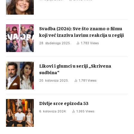
Svadba (2026): Sve što znamo o filmu
koji već izaziva lavinu reakcija u regiji
28. studenoga 2025.
1.783
Views
Likovi i glumci u seriji „Skrivena
sudbina“
20. kolovoza 2025.
1.781
Views
Divlje srce epizoda 53
6. kolovoza 2024.
1.365
Views