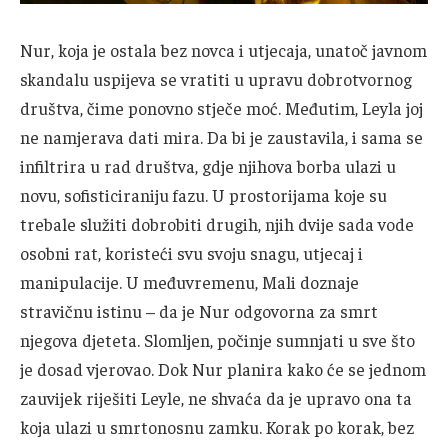
Nur, koja je ostala bez novca i utjecaja, unatoč javnom
skandalu uspijeva se vratiti u upravu dobrotvornog
društva, čime ponovno stječe moć. Međutim, Leyla joj
ne namjerava dati mira. Da bi je zaustavila, i sama se
infiltrira u rad društva, gdje njihova borba ulazi u
novu, sofisticiraniju fazu. U prostorijama koje su
trebale služiti dobrobiti drugih, njih dvije sada vode
osobni rat, koristeći svu svoju snagu, utjecaj i
manipulacije. U međuvremenu, Mali doznaje
stravičnu istinu – da je Nur odgovorna za smrt
njegova djeteta. Slomljen, počinje sumnjati u sve što
je dosad vjerovao. Dok Nur planira kako će se jednom
zauvijek riješiti Leyle, ne shvaća da je upravo ona ta
koja ulazi u smrtonosnu zamku. Korak po korak, bez