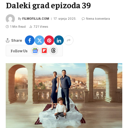
Daleki grad epizoda 39
By
FILMOFILIJA.COM
17. srpnja 2025.
Nema komentara
1 Min Read
721
Views
Share
Google
Flipboard
Threads
Follow Us
News