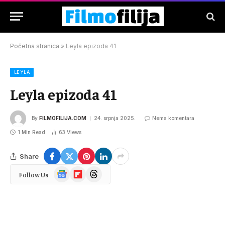
Početna stranica
»
Leyla epizoda 41
LEYLA
Leyla epizoda 41
By
FILMOFILIJA.COM
24. srpnja 2025.
Nema komentara
1 Min Read
63
Views
Share
Google
Flipboard
Threads
Follow Us
News