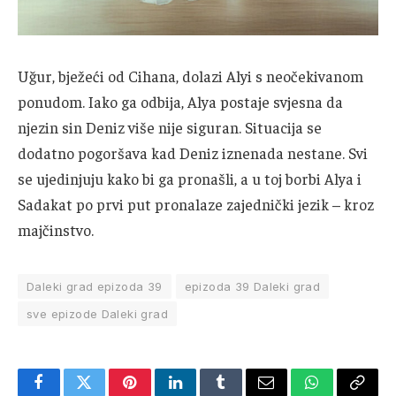
Uğur, bježeći od Cihana, dolazi Alyi s neočekivanom
ponudom. Iako ga odbija, Alya postaje svjesna da
njezin sin Deniz više nije siguran. Situacija se
dodatno pogoršava kad Deniz iznenada nestane. Svi
se ujedinjuju kako bi ga pronašli, a u toj borbi Alya i
Sadakat po prvi put pronalaze zajednički jezik – kroz
majčinstvo.
Daleki grad epizoda 39
epizoda 39 Daleki grad
sve epizode Daleki grad
Facebook
Twitter
Pinterest
LinkedIn
Tumblr
Email
WhatsApp
Copy