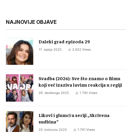
NAJNOVIJE OBJAVE
Daleki grad epizoda 29
17. srpnja 2025.
2.602
Views
Svadba (2026): Sve što znamo o filmu
koji već izaziva lavinu reakcija u regiji
28. studenoga 2025.
1.783
Views
Likovi i glumci u seriji „Skrivena
sudbina“
20. kolovoza 2025.
1.781
Views