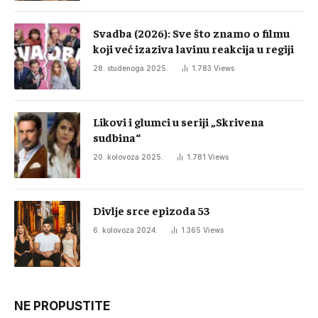
Svadba (2026): Sve što znamo o filmu
koji već izaziva lavinu reakcija u regiji
28. studenoga 2025.
1.783
Views
Likovi i glumci u seriji „Skrivena
sudbina“
20. kolovoza 2025.
1.781
Views
Divlje srce epizoda 53
6. kolovoza 2024.
1.365
Views
NE PROPUSTITE