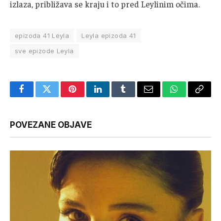
izlaza, približava se kraju i to pred Leylinim očima.
epizoda 41 Leyla
Leyla epizoda 41
sve epizode Leyla
Facebook
Twitter
Pinterest
LinkedIn
Tumblr
Email
WhatsApp
Copy
Link
POVEZANE OBJAVE