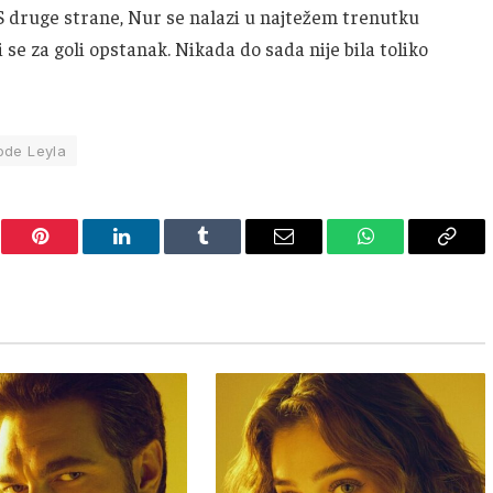
. S druge strane, Nur se nalazi u najtežem trenutku
i se za goli opstanak. Nikada do sada nije bila toliko
ode Leyla
er
Pinterest
LinkedIn
Tumblr
Email
WhatsApp
Copy
Link