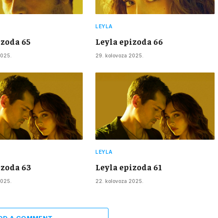
LEYLA
izoda 65
Leyla epizoda 66
2025.
29. kolovoza 2025.
LEYLA
izoda 63
Leyla epizoda 61
2025.
22. kolovoza 2025.
DD A COMMENT