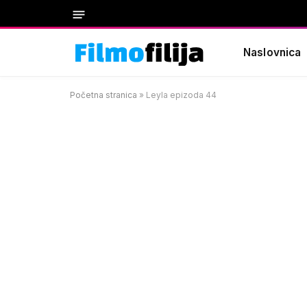
Naslovnica
Početna stranica
»
Leyla epizoda 44