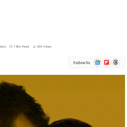
tara
1 Min Read
436
Views
Google
Flipboard
Threads
Follow Us
News