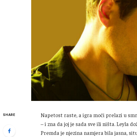
Napetost raste, a igra moći prelazi u smrt
SHARE
– i zna da joj je sada sve ili ništa. Leyla
Premda je njezina namjera bila jasna, situ