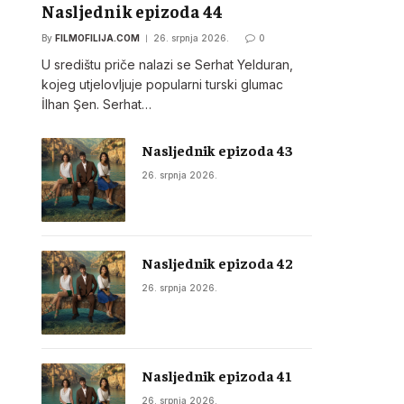
Nasljednik epizoda 44
By
FILMOFILIJA.COM
26. srpnja 2026.
0
U središtu priče nalazi se Serhat Yelduran,
kojeg utjelovljuje popularni turski glumac
İlhan Şen. Serhat…
Nasljednik epizoda 43
26. srpnja 2026.
Nasljednik epizoda 42
26. srpnja 2026.
Nasljednik epizoda 41
26. srpnja 2026.