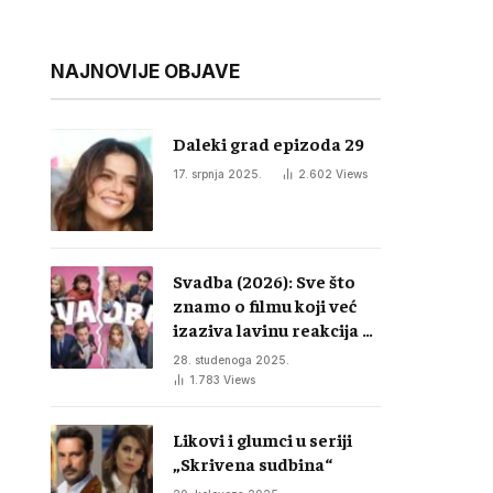
NAJNOVIJE OBJAVE
Daleki grad epizoda 29
17. srpnja 2025.
2.602
Views
Svadba (2026): Sve što
znamo o filmu koji već
izaziva lavinu reakcija u
regiji
28. studenoga 2025.
1.783
Views
Likovi i glumci u seriji
„Skrivena sudbina“