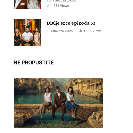
20. kolovoza 2025.
1.781
Views
Divlje srce epizoda 53
6. kolovoza 2024.
1.365
Views
NE PROPUSTITE