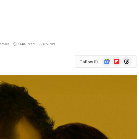
ntara
1 Min Read
6
Views
Google
Flipboard
Threads
Follow Us
News