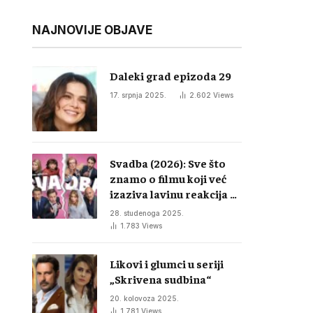
NAJNOVIJE OBJAVE
Daleki grad epizoda 29
17. srpnja 2025.
2.602
Views
Svadba (2026): Sve što
znamo o filmu koji već
izaziva lavinu reakcija u
regiji
28. studenoga 2025.
1.783
Views
Likovi i glumci u seriji
„Skrivena sudbina“
20. kolovoza 2025.
1.781
Views