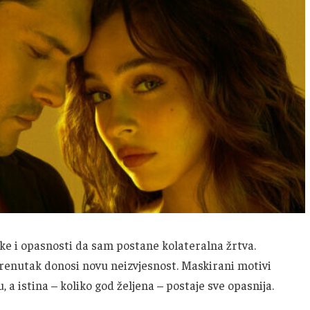
ike i opasnosti da sam postane kolateralna žrtva.
renutak donosi novu neizvjesnost. Maskirani motivi
, a istina – koliko god željena – postaje sve opasnija.