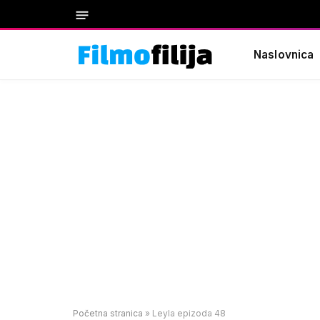
Naslovnica
Početna stranica
»
Leyla epizoda 48