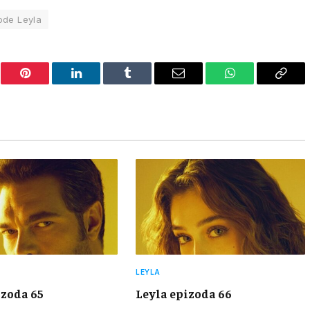
ode Leyla
er
Pinterest
LinkedIn
Tumblr
Email
WhatsApp
Copy
Link
LEYLA
izoda 65
Leyla epizoda 66