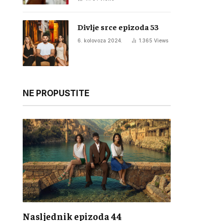
Divlje srce epizoda 53
6. kolovoza 2024.
1.365
Views
NE PROPUSTITE
Nasljednik epizoda 44