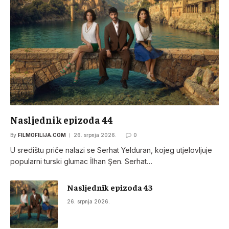
Nasljednik epizoda 44
By
FILMOFILIJA.COM
26. srpnja 2026.
0
U središtu priče nalazi se Serhat Yelduran, kojeg utjelovljuje
popularni turski glumac İlhan Şen. Serhat…
Nasljednik epizoda 43
26. srpnja 2026.