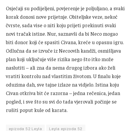
Osjećaji su podijeljeni, povjerenje je poljuljano, a svaki
korak donosi nove prijetnje. Obiteljske veze, nekoć
čvrste, sada vise o niti koju prijeti prekinuti svaki
novi tračak istine. Nur, saznavši da bi Neco mogao
biti donor koji će spasiti Civana, kreće u opasnu igru.
Odlučna da se izvuče iz Necoovih kandži, osmišljava
plan koji uključuje više rizika nego što itko može
naslutiti – ali zna da nema drugog izbora ako želi
vratiti kontrolu nad vlastitim životom. U finalu koje
oduzima dah, sve tajne izlaze na vidjelo. Istina koju
Civan otkriva bit će razorna – jedna rečenica, jedan
pogled, i sve što su svi do tada vjerovali počinje se
rušiti poput kule od karata.
epizoda 52 Leyla
Leyla epizoda 52