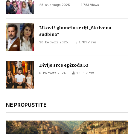
28. studenoga 2025.
1.783
Views
Likovi i glumci u seriji „Skrivena
sudbina“
20. kolovoza 2025.
1.781
Views
Divlje srce epizoda 53
6. kolovoza 2024.
1.365
Views
NE PROPUSTITE