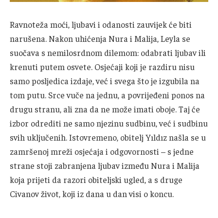
Ravnoteža moći, ljubavi i odanosti zauvijek će biti
narušena. Nakon uhićenja Nura i Malija, Leyla se
suočava s nemilosrdnom dilemom: odabrati ljubav ili
krenuti putem osvete. Osjećaji koji je razdiru nisu
samo posljedica izdaje, već i svega što je izgubila na
tom putu. Srce vuče na jednu, a povrijeđeni ponos na
drugu stranu, ali zna da ne može imati oboje. Taj će
izbor odrediti ne samo njezinu sudbinu, već i sudbinu
svih uključenih. Istovremeno, obitelj Yıldız našla se u
zamršenoj mreži osjećaja i odgovornosti – s jedne
strane stoji zabranjena ljubav između Nura i Malija
koja prijeti da razori obiteljski ugled, a s druge
Civanov život, koji iz dana u dan visi o koncu.