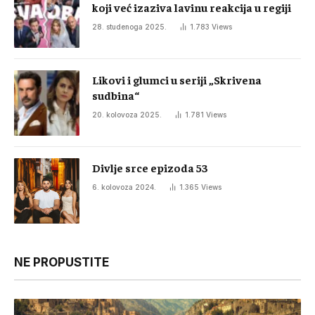
koji već izaziva lavinu reakcija u regiji
28. studenoga 2025.
1.783
Views
Likovi i glumci u seriji „Skrivena
sudbina“
20. kolovoza 2025.
1.781
Views
Divlje srce epizoda 53
6. kolovoza 2024.
1.365
Views
NE PROPUSTITE