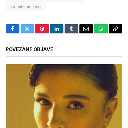
sve epizode Leyla
Facebook
Twitter
Pinterest
LinkedIn
Tumblr
Email
WhatsApp
Copy
Link
POVEZANE OBJAVE