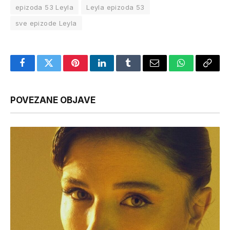
epizoda 53 Leyla
Leyla epizoda 53
sve epizode Leyla
Facebook
Twitter
Pinterest
LinkedIn
Tumblr
Email
WhatsApp
Copy
Link
POVEZANE OBJAVE