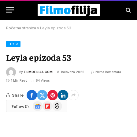
Početna stranica
»
Leyla epizoda 53
LEYLA
Leyla epizoda 53
By
FILMOFILIJA.COM
8. kolovoza 2025.
Nema komentara
1 Min Read
64
Views
Share
Google
Flipboard
Threads
Follow Us
News