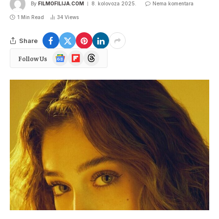
By
FILMOFILIJA.COM
8. kolovoza 2025.
Nema komentara
1 Min Read
34
Views
Share
Google
Flipboard
Threads
Follow Us
News