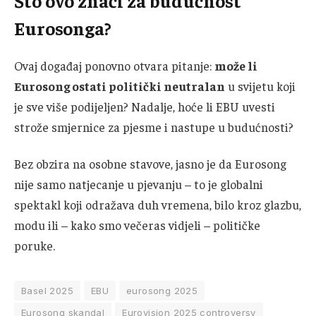
Što ovo znači za budućnost
Eurosonga?
Ovaj događaj ponovno otvara pitanje:
može li
Eurosong ostati politički neutralan
u svijetu koji
je sve više podijeljen? Nadalje, hoće li EBU uvesti
strože smjernice za pjesme i nastupe u budućnosti?
Bez obzira na osobne stavove, jasno je da Eurosong
nije samo natjecanje u pjevanju – to je globalni
spektakl koji odražava duh vremena, bilo kroz glazbu,
modu ili – kako smo večeras vidjeli – političke
poruke.
Basel 2025
EBU
eurosong 2025
Eurosong skandal
Eurovision 2025 controversy