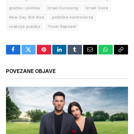
glazba i politika
Izrael Eurosong
Izrael Gaza
New Day Will Rise
politička kontroverza
reakcije publike
Yuval Raphael
Facebook
Twitter
Pinterest
LinkedIn
Tumblr
Email
WhatsApp
Copy
Link
POVEZANE OBJAVE