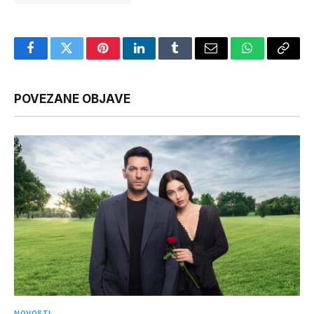
Facebook
Twitter
Pinterest
LinkedIn
Tumblr
Email
WhatsApp
Copy
Link
POVEZANE OBJAVE
NOVOSTI