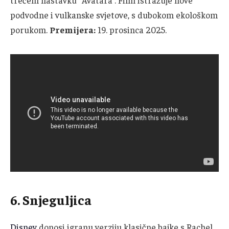
trećem nastavku “Avatara”. Film istražuje nove
podvodne i vulkanske svjetove, s dubokom ekološkom
porukom.
Premijera:
19. prosinca 2025.
6. Snjeguljica
Disney
donosi igranu verziju klasične bajke s Rachel