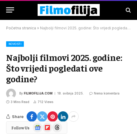
Početna stranica
»
Najbolji filmovi 2025. godine: Što vrijedi pogledati ove godine?
NOVOSTI
Najbolji filmovi 2025. godine:
Što vrijedi pogledati ove
godine?
By
FILMOFILIJA.COM
18. svibnja 2025.
Nema komentara
3 Mins Read
712
Views
Share
Google
Flipboard
Threads
Follow Us
News