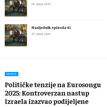
26. srpnja 2026.
Nasljednik epizoda 41
26. srpnja 2026.
EMISIJE
Političke tenzije na Eurosongu
2025: Kontroverzan nastup
Izraela izazvao podijeljene