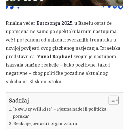
Finalna večer
Eurosonga 2025
. u Baselu ostat će
upamćena ne samo po spektakularnim nastupima,
već i po jednom od najkontroverznijih trenutaka u
novijoj povijesti ovog glazbenog natjecanja. Izraelska
predstavnica
Yuval Raphael
svojim je nastupom
izazvala snažne reakcije – kako pozitivne, tako i
negativne – zbog političke pozadine aktualnog
sukoba na Bliskom istoku.
Sadržaj
“New Day Will Rise” – Pjesma nade ili politička
poruka?
Reakcije javnosti i organizatora