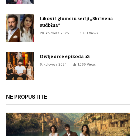
Likovi i glumci u seriji „Skrivena
sudbina“
20. kolovoza 2025.
1.781
Views
Divlje srce epizoda 53
6. kolovoza 2024.
1.365
Views
NE PROPUSTITE