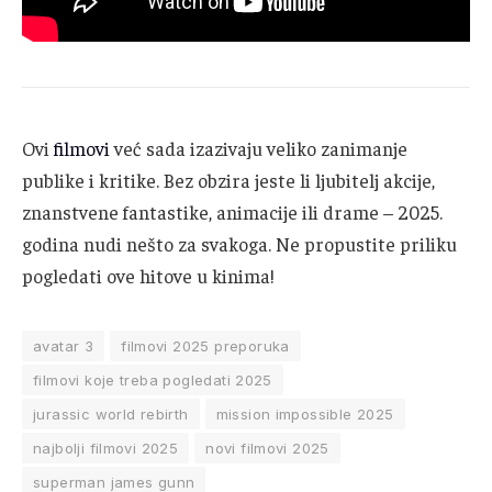
Ovi
filmovi
već sada izazivaju veliko zanimanje
publike i kritike. Bez obzira jeste li ljubitelj akcije,
znanstvene fantastike, animacije ili drame – 2025.
godina nudi nešto za svakoga. Ne propustite priliku
pogledati ove hitove u kinima!
avatar 3
filmovi 2025 preporuka
filmovi koje treba pogledati 2025
jurassic world rebirth
mission impossible 2025
najbolji filmovi 2025
novi filmovi 2025
superman james gunn