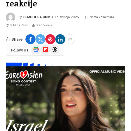
reakcije
By
FILMOFILIJA.COM
17. svibnja 2025.
Nema komentara
2 Mins Read
229
Views
Share
Google
Flipboard
Threads
Follow Us
News