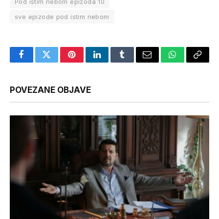
Pod istim nebom epizoda 10
sve epizode pod istim nebom
Facebook
Twitter
Pinterest
LinkedIn
Tumblr
Email
WhatsApp
Copy
Link
POVEZANE OBJAVE