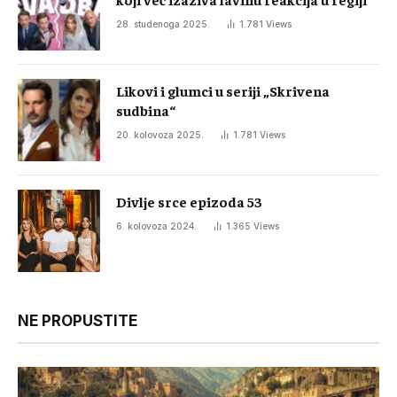
28. studenoga 2025.
1.781
Views
Likovi i glumci u seriji „Skrivena
sudbina“
20. kolovoza 2025.
1.781
Views
Divlje srce epizoda 53
6. kolovoza 2024.
1.365
Views
NE PROPUSTITE