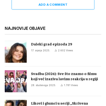
ADD A COMMENT
NAJNOVIJE OBJAVE
Daleki grad epizoda 29
17. srpnja 2025.
2.602
Views
Svadba (2026): Sve što znamo o filmu
koji već izaziva lavinu reakcija u regiji
28. studenoga 2025.
1.781
Views
Likovi i glumci u seriji „Skrivena