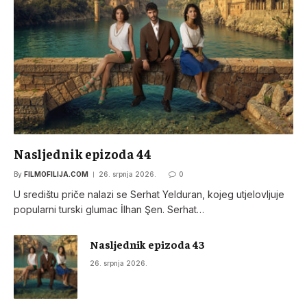
Nasljednik epizoda 44
By
FILMOFILIJA.COM
26. srpnja 2026.
0
U središtu priče nalazi se Serhat Yelduran, kojeg utjelovljuje
popularni turski glumac İlhan Şen. Serhat…
Nasljednik epizoda 43
26. srpnja 2026.