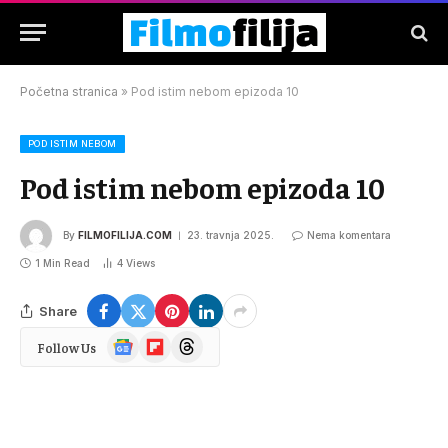
Početna stranica
»
Pod istim nebom epizoda 10
POD ISTIM NEBOM
Pod istim nebom epizoda 10
By
FILMOFILIJA.COM
23. travnja 2025.
Nema komentara
1 Min Read
4
Views
Share
Google
Flipboard
Threads
Follow Us
News