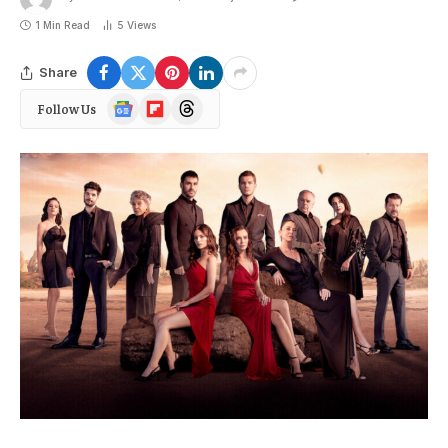
1 Min Read
5
Views
Share
Google
Flipboard
Threads
Follow Us
News