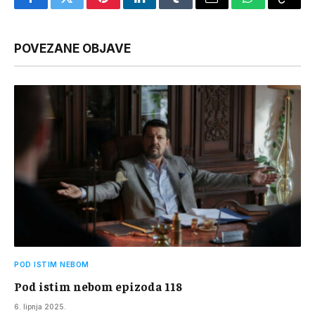
Facebook
Twitter
Pinterest
LinkedIn
Tumblr
Email
WhatsApp
Copy
Link
POVEZANE OBJAVE
POD ISTIM NEBOM
Pod istim nebom epizoda 118
6. lipnja 2025.