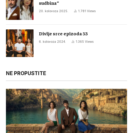
sudbina“
20. kolovoza 2025.
1.781
Views
Divlje srce epizoda 53
6. kolovoza 2024.
1.365
Views
NE PROPUSTITE