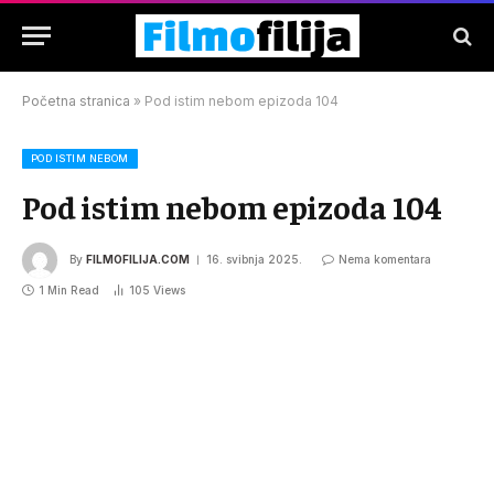
Početna stranica
»
Pod istim nebom epizoda 104
POD ISTIM NEBOM
Pod istim nebom epizoda 104
By
FILMOFILIJA.COM
16. svibnja 2025.
Nema komentara
1 Min Read
105
Views