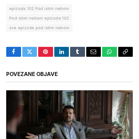
epizoda 102 Pod istim nebom
Pod istim nebom epizoda 102
sve epizode pod istim nebom
Facebook
Twitter
Pinterest
LinkedIn
Tumblr
Email
WhatsApp
Copy
Link
POVEZANE OBJAVE