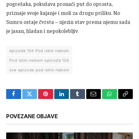
pogrešaka, pokušava pronaći put do oprosta,
priznaje svoje kajanje i moli za drugu priliku. No
Sumru ostaje čvrsta – njezin stav prema njemu sada
je jasan, hladan i nepokolebljiv.
epizoda 104 Pod istim nebom
Pod istim nebom epizoda 104
sve epizode pod istim nebom
Facebook
Twitter
Pinterest
LinkedIn
Tumblr
Email
WhatsApp
Copy
Link
POVEZANE OBJAVE