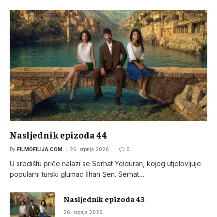
Nasljednik epizoda 44
By
FILMOFILIJA.COM
26. srpnja 2026.
0
U središtu priče nalazi se Serhat Yelduran, kojeg utjelovljuje
popularni turski glumac İlhan Şen. Serhat…
Nasljednik epizoda 43
26. srpnja 2026.