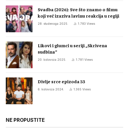
Svadba (2026): Sve što znamo o filmu
koji već izaziva lavinu reakcija u regiji
28. studenoga 2025.
1.783
Views
Likovi i glumci u seriji „Skrivena
sudbina“
20. kolovoza 2025.
1.781
Views
Divlje srce epizoda 53
6. kolovoza 2024.
1.365
Views
NE PROPUSTITE