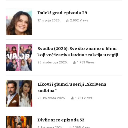
Daleki grad epizoda 29
17. srpnja 2025.
2.602
Views
Svadba (2026): Sve što znamo o filmu
koji već izaziva lavinu reakcija u regiji
28. studenoga 2025.
1.783
Views
Likovi i glumci u seriji „Skrivena
sudbina“
20. kolovoza 2025.
1.781
Views
Divlje srce epizoda 53
6. kolovoza 2024.
1.365
Views