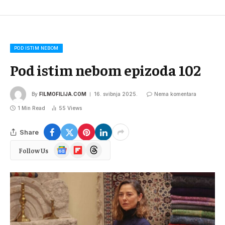
POD ISTIM NEBOM
Pod istim nebom epizoda 102
By
FILMOFILIJA.COM
16. svibnja 2025.
Nema komentara
1 Min Read
55
Views
Share
Google
Flipboard
Threads
Follow Us
News