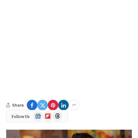
Share
Google
Flipboard
Threads
Follow Us
News