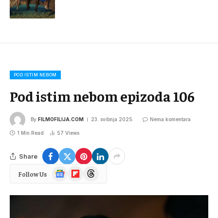
POD ISTIM NEBOM
Pod istim nebom epizoda 106
By
FILMOFILIJA.COM
23. svibnja 2025.
Nema komentara
1 Min Read
57
Views
Share
Google
Flipboard
Threads
Follow Us
News