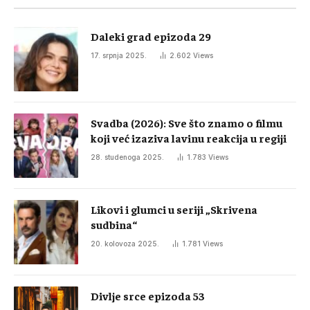
Daleki grad epizoda 29
17. srpnja 2025.
2.602
Views
Svadba (2026): Sve što znamo o filmu
koji već izaziva lavinu reakcija u regiji
28. studenoga 2025.
1.783
Views
Likovi i glumci u seriji „Skrivena
sudbina“
20. kolovoza 2025.
1.781
Views
Divlje srce epizoda 53