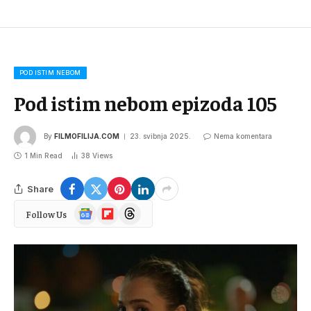
POD ISTIM NEBOM
Pod istim nebom epizoda 105
By
FILMOFILIJA.COM
23. svibnja 2025.
Nema komentara
1 Min Read
38
Views
Share
Google
Flipboard
Threads
Follow Us
News