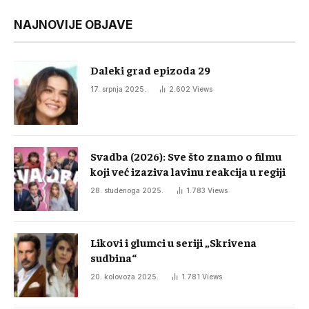
NAJNOVIJE OBJAVE
Daleki grad epizoda 29
17. srpnja 2025.
2.602
Views
Svadba (2026): Sve što znamo o filmu
koji već izaziva lavinu reakcija u regiji
28. studenoga 2025.
1.783
Views
Likovi i glumci u seriji „Skrivena
sudbina“
20. kolovoza 2025.
1.781
Views