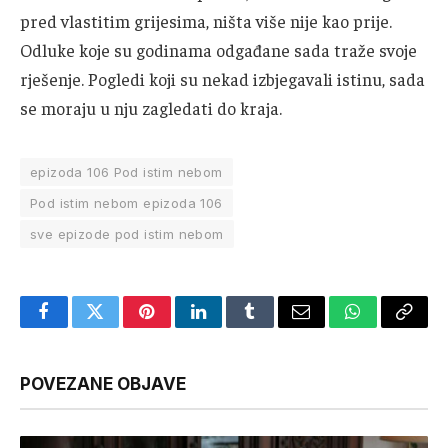
pred vlastitim grijesima, ništa više nije kao prije.
Odluke koje su godinama odgađane sada traže svoje
rješenje. Pogledi koji su nekad izbjegavali istinu, sada
se moraju u nju zagledati do kraja.
epizoda 106 Pod istim nebom
Pod istim nebom epizoda 106
sve epizode pod istim nebom
Facebook
Twitter
Pinterest
LinkedIn
Tumblr
Email
WhatsApp
Copy
Link
POVEZANE OBJAVE