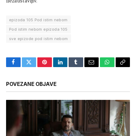
nezaustavljiv.
epizoda 105 Pod istim nebom
Pod istim nebom epizoda 105
sve epizode pod istim nebom
Facebook
Twitter
Pinterest
LinkedIn
Tumblr
Email
WhatsApp
Copy
Link
POVEZANE OBJAVE