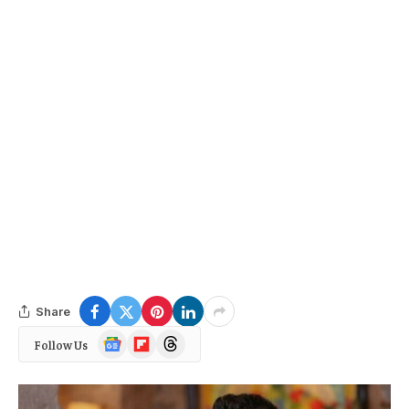
Share
Google
Flipboard
Threads
Follow Us
News