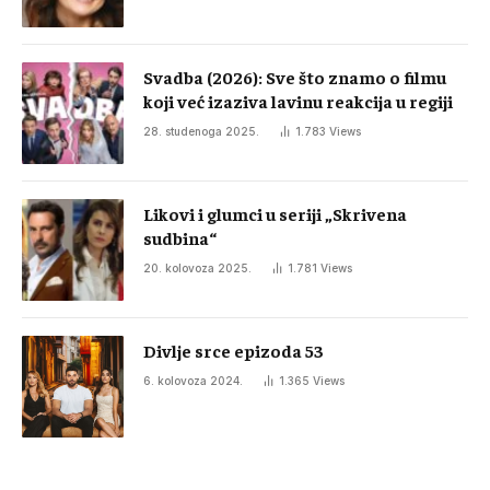
Svadba (2026): Sve što znamo o filmu
koji već izaziva lavinu reakcija u regiji
28. studenoga 2025.
1.783
Views
Likovi i glumci u seriji „Skrivena
sudbina“
20. kolovoza 2025.
1.781
Views
Divlje srce epizoda 53
6. kolovoza 2024.
1.365
Views