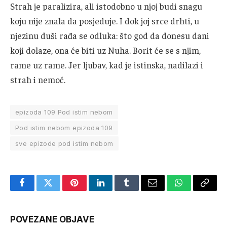
Strah je paralizira, ali istodobno u njoj budi snagu
koju nije znala da posjeduje. I dok joj srce drhti, u
njezinu duši rađa se odluka: što god da donesu dani
koji dolaze, ona će biti uz Nuha. Borit će se s njim,
rame uz rame. Jer ljubav, kad je istinska, nadilazi i
strah i nemoć.
epizoda 109 Pod istim nebom
Pod istim nebom epizoda 109
sve epizode pod istim nebom
Facebook
Twitter
Pinterest
LinkedIn
Tumblr
Email
WhatsApp
Copy
Link
POVEZANE OBJAVE