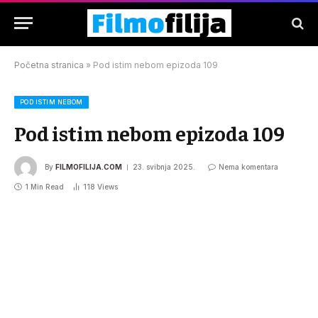
Početna stranica
»
Pod istim nebom epizoda 109
POD ISTIM NEBOM
Pod istim nebom epizoda 109
By
FILMOFILIJA.COM
23. svibnja 2025.
Nema komentara
1 Min Read
118
Views