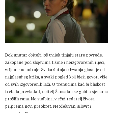
Dok unutar obitelji još uvijek tinjaju stare povrede,
zakopane pod slojevima tišine i neizgovorenih riječi,
vrijeme ne miruje. Svaka šutnja odzvanja glasnije od
najglasnijeg krika, a svaki pogled koji bježi govori više
od svih izgovorenih laži. U trenucima kad bi bliskost
trebala prevladati, obitelj Šansalan se gubi u sjenama
prošlih rana. No sudbina, vječni redatelj života,
priprema novi preokret. Neočekivan, silovit i