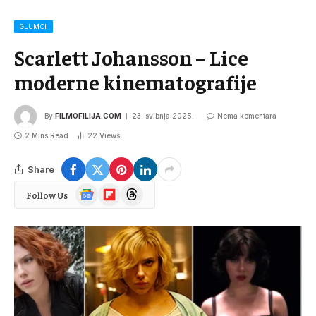
GLUMCI
Scarlett Johansson – Lice
moderne kinematografije
By
FILMOFILIJA.COM
23. svibnja 2025.
Nema komentara
2 Mins Read
22
Views
Share
Google
Flipboard
Threads
Follow Us
News