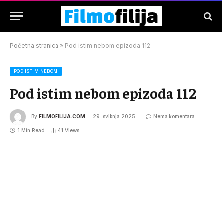
Početna stranica
»
Pod istim nebom epizoda 112
POD ISTIM NEBOM
Pod istim nebom epizoda 112
By
FILMOFILIJA.COM
29. svibnja 2025.
Nema komentara
1 Min Read
41
Views