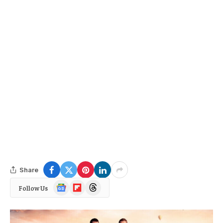
Share
Google
Flipboard
Threads
Follow Us
News