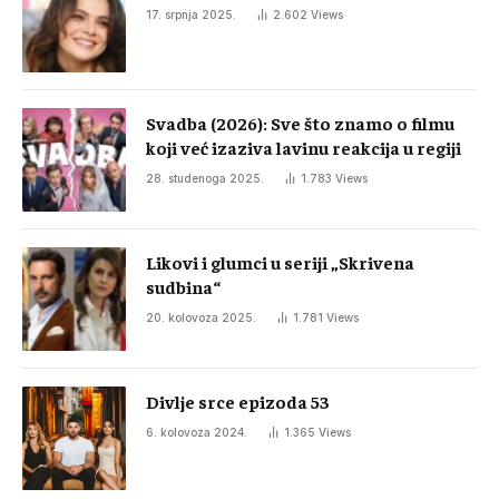
17. srpnja 2025.
2.602
Views
Svadba (2026): Sve što znamo o filmu
koji već izaziva lavinu reakcija u regiji
28. studenoga 2025.
1.783
Views
Likovi i glumci u seriji „Skrivena
sudbina“
20. kolovoza 2025.
1.781
Views
Divlje srce epizoda 53
6. kolovoza 2024.
1.365
Views