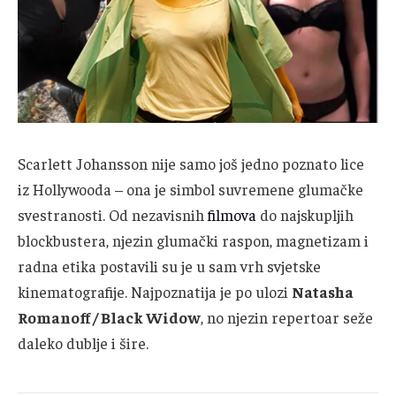
Scarlett Johansson nije samo još jedno poznato lice
iz Hollywooda – ona je simbol suvremene glumačke
svestranosti. Od nezavisnih
filmova
do najskupljih
blockbustera, njezin glumački raspon, magnetizam i
radna etika postavili su je u sam vrh svjetske
kinematografije. Najpoznatija je po ulozi
Natasha
Romanoff / Black Widow
, no njezin repertoar seže
daleko dublje i šire.