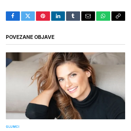
Facebook
Twitter
Pinterest
LinkedIn
Tumblr
Email
WhatsApp
Copy
Link
POVEZANE OBJAVE
GLUMCI