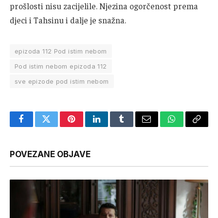
prošlosti nisu zacijelile. Njezina ogorčenost prema
djeci i Tahsinu i dalje je snažna.
epizoda 112 Pod istim nebom
Pod istim nebom epizoda 112
sve epizode pod istim nebom
Facebook
Twitter
Pinterest
LinkedIn
Tumblr
Email
WhatsApp
Copy
Link
POVEZANE OBJAVE