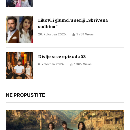
Likovi i glumci u seriji „Skrivena
sudbina“
20. kolovoza 2025.
1.781
Views
Divlje srce epizoda 53
6. kolovoza 2024.
1.365
Views
NE PROPUSTITE