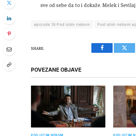
sve od sebe da to i dokaže. Melek i Sevilaj
epizoda 16 Pod istim nebom
Pod istim nebom e
SHARE.
Facebook
Twitt
POVEZANE OBJAVE
POD ISTIM NEBOM
POD ISTIM 