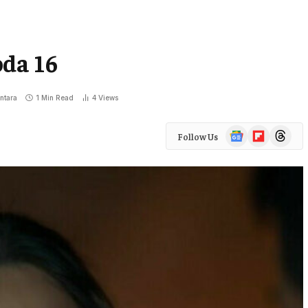
oda 16
ntara
1 Min Read
4
Views
Google
Flipboard
Threads
Follow Us
News