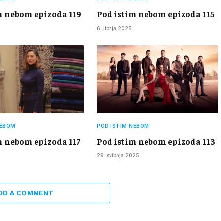
m nebom epizoda 119
Pod istim nebom epizoda 115
6. lipnja 2025.
NEBOM
POD ISTIM NEBOM
m nebom epizoda 117
Pod istim nebom epizoda 113
29. svibnja 2025.
DD A COMMENT