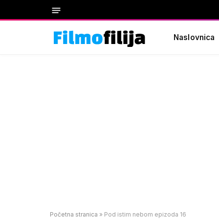
Naslovnica
Početna stranica
»
Pod istim nebom epizoda 16