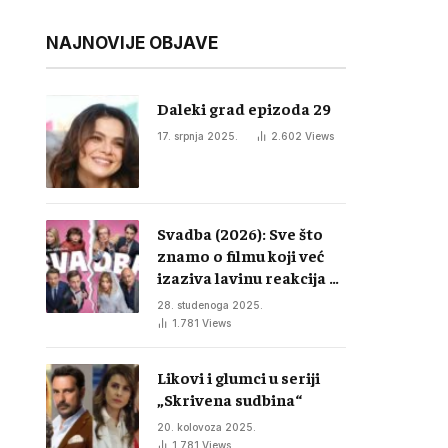
NAJNOVIJE OBJAVE
Daleki grad epizoda 29
17. srpnja 2025.
2.602
Views
Svadba (2026): Sve što
znamo o filmu koji već
izaziva lavinu reakcija u
regiji
28. studenoga 2025.
1.781
Views
Likovi i glumci u seriji
„Skrivena sudbina“
20. kolovoza 2025.
1.781
Views