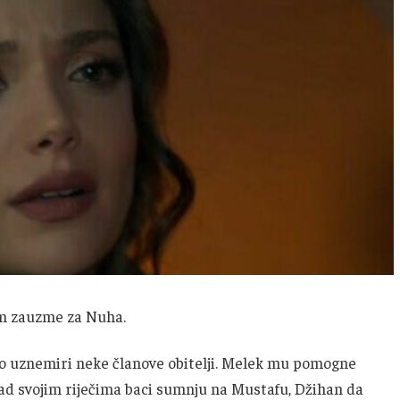
om zauzme za Nuha.
 to uznemiri neke članove obitelji. Melek mu pomogne
ad svojim riječima baci sumnju na Mustafu, Džihan da