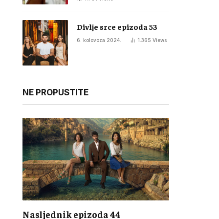
Divlje srce epizoda 53
6. kolovoza 2024.
1.365
Views
NE PROPUSTITE
Nasljednik epizoda 44