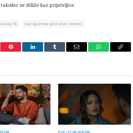
 također se zbliže kao prijateljice.
pizoda 16
sve epizode pod istim nebom
er
Pinterest
LinkedIn
Tumblr
Email
WhatsApp
Copy
Link
NEBOM
POD ISTIM NEBOM