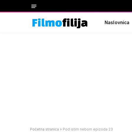
Naslovnica
Početna stranica
»
Pod istim nebom epizoda 23