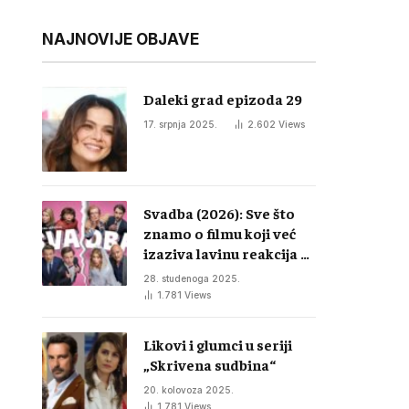
NAJNOVIJE OBJAVE
Daleki grad epizoda 29
17. srpnja 2025.
2.602
Views
Svadba (2026): Sve što
znamo o filmu koji već
izaziva lavinu reakcija u
regiji
28. studenoga 2025.
1.781
Views
Likovi i glumci u seriji
„Skrivena sudbina“
20. kolovoza 2025.
1.781
Views