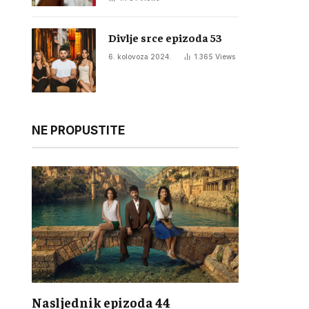
Divlje srce epizoda 53
6. kolovoza 2024.
1.365
Views
NE PROPUSTITE
Nasljednik epizoda 44