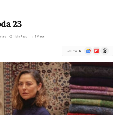
oda 23
ntara
1 Min Read
5
Views
Google
Flipboard
Threads
Follow Us
News