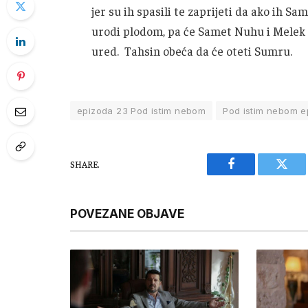
jer su ih spasili te zaprijeti da ako ih Sam
urodi plodom, pa će Samet Nuhu i Melek iz
ured. Tahsin obeća da će oteti Sumru.
epizoda 23 Pod istim nebom
Pod istim nebom e
SHARE.
Facebook
Twitt
POVEZANE OBJAVE