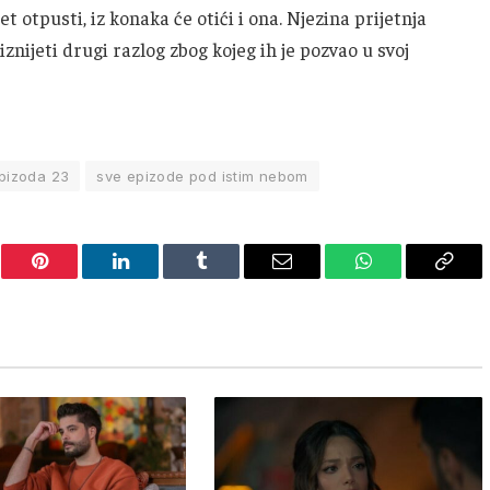
et otpusti, iz konaka će otići i ona. Njezina prijetnja
nijeti drugi razlog zbog kojeg ih je pozvao u svoj
pizoda 23
sve epizode pod istim nebom
er
Pinterest
LinkedIn
Tumblr
Email
WhatsApp
Copy
Link