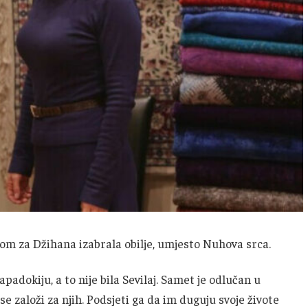
ajom za Džihana izabrala obilje, umjesto Nuhova srca.
apadokiju, a to nije bila Sevilaj. Samet je odlučan u
e založi za njih. Podsjeti ga da im duguju svoje živote