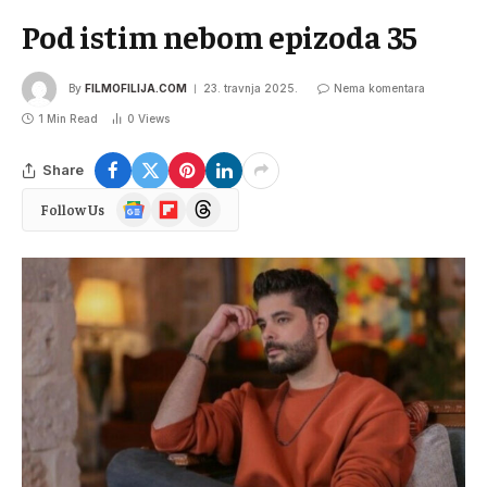
Pod istim nebom epizoda 35
By
FILMOFILIJA.COM
23. travnja 2025.
Nema komentara
1 Min Read
0
Views
Share
Google
Flipboard
Threads
Follow Us
News