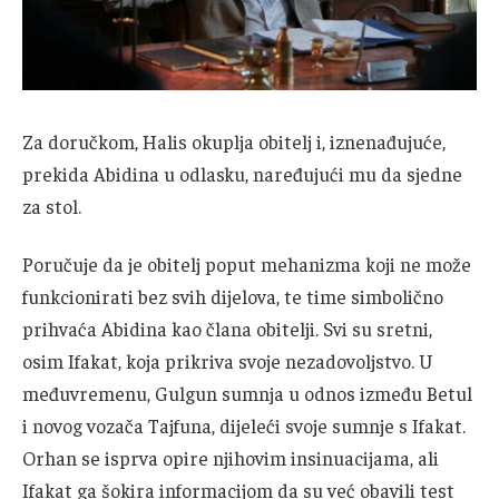
Za doručkom, Halis okuplja obitelj i, iznenađujuće,
prekida Abidina u odlasku, naređujući mu da sjedne
za stol.
Poručuje da je obitelj poput mehanizma koji ne može
funkcionirati bez svih dijelova, te time simbolično
prihvaća Abidina kao člana obitelji. Svi su sretni,
osim Ifakat, koja prikriva svoje nezadovoljstvo. U
međuvremenu, Gulgun sumnja u odnos između Betul
i novog vozača Tajfuna, dijeleći svoje sumnje s Ifakat.
Orhan se isprva opire njihovim insinuacijama, ali
Ifakat ga šokira informacijom da su već obavili test