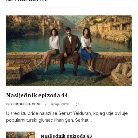
Nasljednik epizoda 44
By
FILMOFILIJA.COM
26. srpnja 2026.
0
U središtu priče nalazi se Serhat Yelduran, kojeg utjelovljuje
popularni turski glumac İlhan Şen. Serhat…
Nasljednik epizoda 43