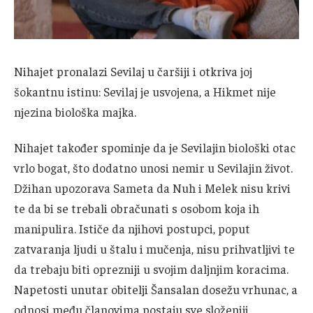
Nihajet pronalazi Sevilaj u čaršiji i otkriva joj
šokantnu istinu: Sevilaj je usvojena, a Hikmet nije
njezina biološka majka.
Nihajet također spominje da je Sevilajin biološki otac
vrlo bogat, što dodatno unosi nemir u Sevilajin život.
Džihan upozorava Sameta da Nuh i Melek nisu krivi
te da bi se trebali obračunati s osobom koja ih
manipulira. Ističe da njihovi postupci, poput
zatvaranja ljudi u štalu i mučenja, nisu prihvatljivi te
da trebaju biti oprezniji u svojim daljnjim koracima.
Napetosti unutar obitelji Šansalan dosežu vrhunac, a
odnosi među članovima postaju sve složeniji.