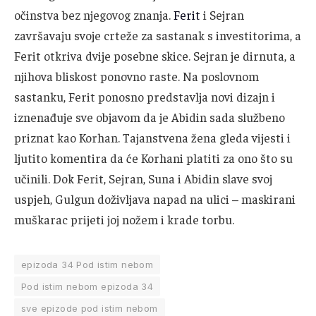
očinstva bez njegovog znanja.
Ferit
i Sejran
završavaju svoje crteže za sastanak s investitorima, a
Ferit otkriva dvije posebne skice. Sejran je dirnuta, a
njihova bliskost ponovno raste. Na poslovnom
sastanku, Ferit ponosno predstavlja novi dizajn i
iznenađuje sve objavom da je Abidin sada službeno
priznat kao Korhan. Tajanstvena žena gleda vijesti i
ljutito komentira da će Korhani platiti za ono što su
učinili. Dok Ferit, Sejran, Suna i Abidin slave svoj
uspjeh, Gulgun doživljava napad na ulici – maskirani
muškarac prijeti joj nožem i krade torbu.
epizoda 34 Pod istim nebom
Pod istim nebom epizoda 34
sve epizode pod istim nebom