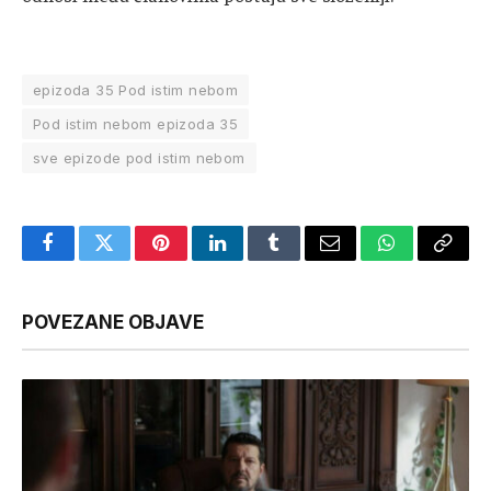
epizoda 35 Pod istim nebom
Pod istim nebom epizoda 35
sve epizode pod istim nebom
Facebook
Twitter
Pinterest
LinkedIn
Tumblr
Email
WhatsApp
Copy
Link
POVEZANE OBJAVE