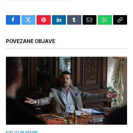
Facebook
Twitter
Pinterest
LinkedIn
Tumblr
Email
WhatsApp
Copy
Link
POVEZANE OBJAVE
POD ISTIM NEBOM