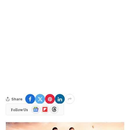
Share
Google
Flipboard
Threads
Follow Us
News