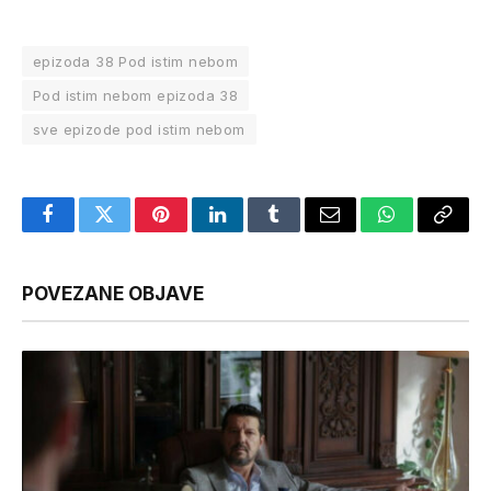
epizoda 38 Pod istim nebom
Pod istim nebom epizoda 38
sve epizode pod istim nebom
Facebook
Twitter
Pinterest
LinkedIn
Tumblr
Email
WhatsApp
Copy
Link
POVEZANE OBJAVE