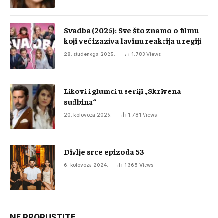
Svadba (2026): Sve što znamo o filmu
koji već izaziva lavinu reakcija u regiji
28. studenoga 2025.
1.783
Views
Likovi i glumci u seriji „Skrivena
sudbina“
20. kolovoza 2025.
1.781
Views
Divlje srce epizoda 53
6. kolovoza 2024.
1.365
Views
NE PROPUSTITE