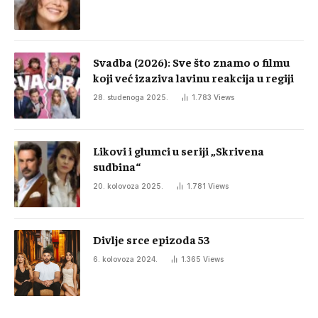
Svadba (2026): Sve što znamo o filmu
koji već izaziva lavinu reakcija u regiji
28. studenoga 2025.
1.783
Views
Likovi i glumci u seriji „Skrivena
sudbina“
20. kolovoza 2025.
1.781
Views
Divlje srce epizoda 53
6. kolovoza 2024.
1.365
Views