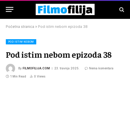
Početna stranica
»
Pod istim nebom epizoda 38
POD ISTIM NEBOM
Pod istim nebom epizoda 38
By
FILMOFILIJA.COM
23. travnja 2025.
Nema komentara
1 Min Read
0
Views