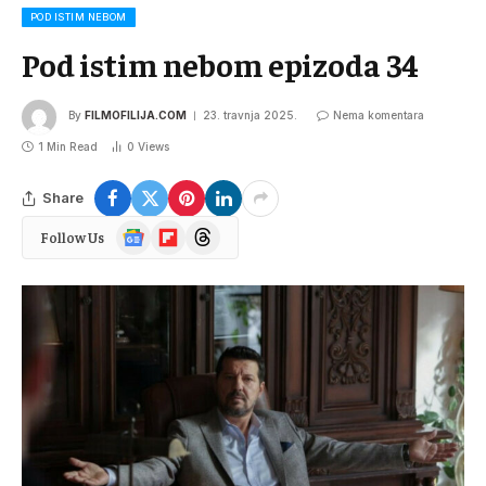
POD ISTIM NEBOM
Pod istim nebom epizoda 34
By
FILMOFILIJA.COM
23. travnja 2025.
Nema komentara
1 Min Read
0
Views
Share
Google
Flipboard
Threads
Follow Us
News