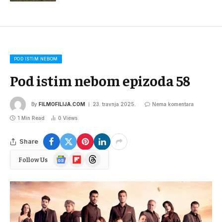
POD ISTIM NEBOM
Pod istim nebom epizoda 58
By
FILMOFILIJA.COM
23. travnja 2025.
Nema komentara
1 Min Read
0
Views
Share
Google
Flipboard
Threads
Follow Us
News