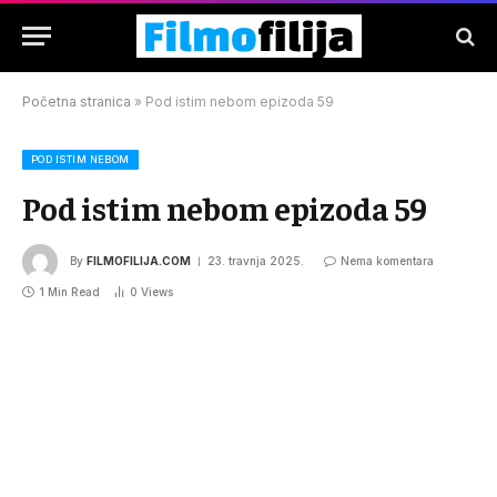
Početna stranica
»
Pod istim nebom epizoda 59
POD ISTIM NEBOM
Pod istim nebom epizoda 59
By
FILMOFILIJA.COM
23. travnja 2025.
Nema komentara
1 Min Read
0
Views