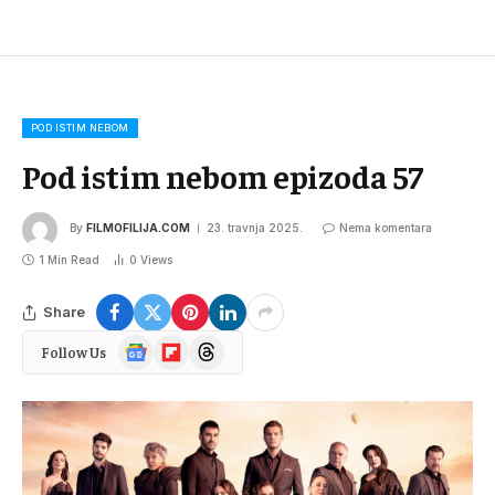
POD ISTIM NEBOM
Pod istim nebom epizoda 57
By
FILMOFILIJA.COM
23. travnja 2025.
Nema komentara
1 Min Read
0
Views
Share
Google
Flipboard
Threads
Follow Us
News