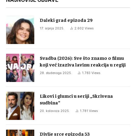
NAJNOVIJE OBJAVE
Daleki grad epizoda 29
17. srpnja 2025.
2.602
Views
Svadba (2026): Sve što znamo o filmu
koji već izaziva lavinu reakcija u regiji
28. studenoga 2025.
1.783
Views
Likovi i glumci u seriji „Skrivena
sudbina“
20. kolovoza 2025.
1.781
Views
Divlje srce epizoda 53