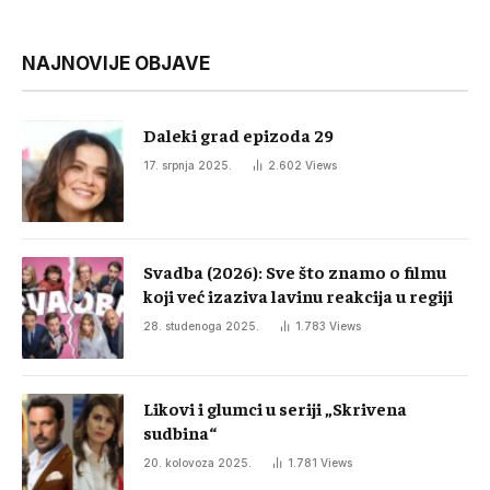
NAJNOVIJE OBJAVE
Daleki grad epizoda 29
17. srpnja 2025.
2.602
Views
Svadba (2026): Sve što znamo o filmu
koji već izaziva lavinu reakcija u regiji
28. studenoga 2025.
1.783
Views
Likovi i glumci u seriji „Skrivena
sudbina“
20. kolovoza 2025.
1.781
Views