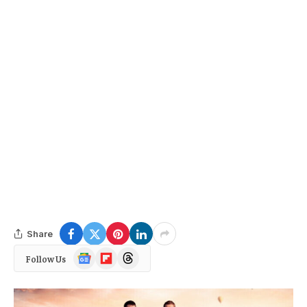
Share
Google
Flipboard
Threads
Follow Us
News