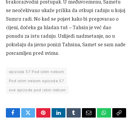
brakorazvodni postupak. U međuvremenu, Sametu
se neočekivano ukaže prilika da otkupi radnju u kojoj
Sumru radi. No kad se pojavi kako bi pregovarao o
cijeni, dočeka ga hladan tuš – Tahsin je već dao
ponudu za istu radnju. Uslijedi nadmetanje, no u
pokušaju da javno ponizi Tahsina, Samet se sam nađe
posramljen pred svima.
epizoda 57 Pod istim nebom
Pod istim nebom epizoda 57
sve epizode pod istim nebom
Facebook
Twitter
Pinterest
LinkedIn
Tumblr
Email
WhatsApp
Copy
Link