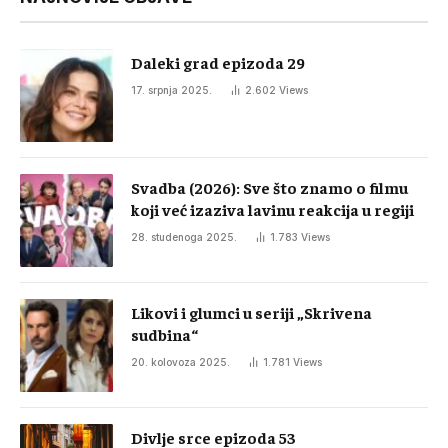
Daleki grad epizoda 29
17. srpnja 2025.
2.602
Views
Svadba (2026): Sve što znamo o filmu
koji već izaziva lavinu reakcija u regiji
28. studenoga 2025.
1.783
Views
Likovi i glumci u seriji „Skrivena
sudbina“
20. kolovoza 2025.
1.781
Views
Divlje srce epizoda 53