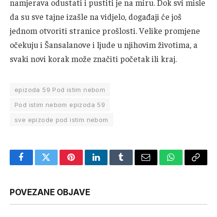
namjerava odustati i pustiti je na miru. Dok svi misle
da su sve tajne izašle na vidjelo, događaji će još
jednom otvoriti stranice prošlosti. Velike promjene
očekuju i Šansalanove i ljude u njihovim životima, a
svaki novi korak može značiti početak ili kraj.
epizoda 59 Pod istim nebom
Pod istim nebom epizoda 59
sve epizode pod istim nebom
Facebook
Twitter
Pinterest
LinkedIn
Tumblr
Email
WhatsApp
Copy
Link
POVEZANE OBJAVE