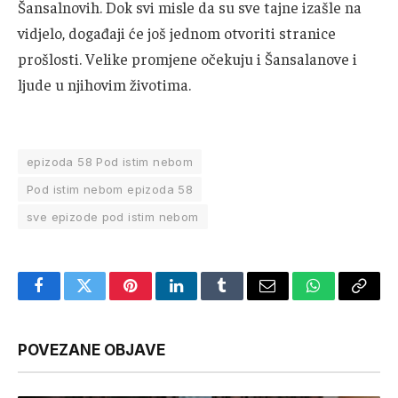
Šansalnovih. Dok svi misle da su sve tajne izašle na
vidjelo, događaji će još jednom otvoriti stranice
prošlosti. Velike promjene očekuju i Šansalanove i
ljude u njihovim životima.
epizoda 58 Pod istim nebom
Pod istim nebom epizoda 58
sve epizode pod istim nebom
Facebook
Twitter
Pinterest
LinkedIn
Tumblr
Email
WhatsApp
Copy
Link
POVEZANE OBJAVE