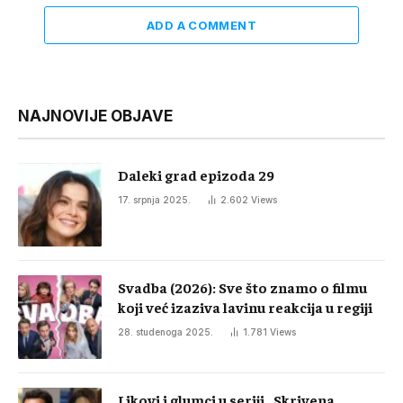
ADD A COMMENT
NAJNOVIJE OBJAVE
Daleki grad epizoda 29
17. srpnja 2025.
2.602
Views
Svadba (2026): Sve što znamo o filmu
koji već izaziva lavinu reakcija u regiji
28. studenoga 2025.
1.781
Views
Likovi i glumci u seriji „Skrivena