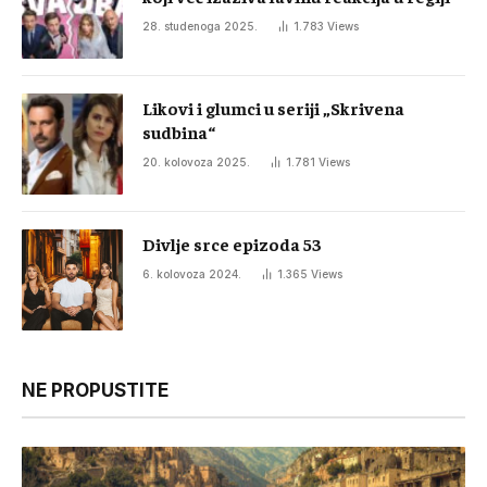
28. studenoga 2025.
1.783
Views
Likovi i glumci u seriji „Skrivena
sudbina“
20. kolovoza 2025.
1.781
Views
Divlje srce epizoda 53
6. kolovoza 2024.
1.365
Views
NE PROPUSTITE