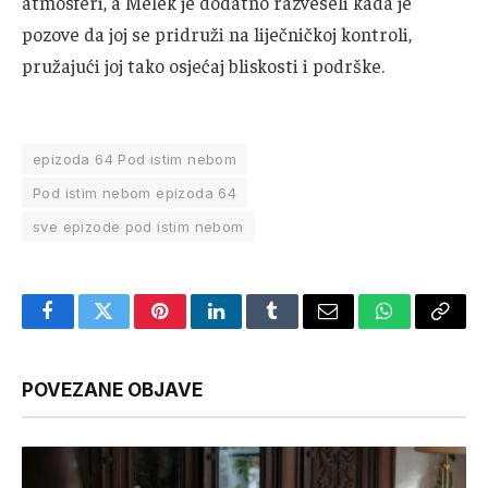
atmosferi, a Melek je dodatno razveseli kada je
pozove da joj se pridruži na liječničkoj kontroli,
pružajući joj tako osjećaj bliskosti i podrške.
epizoda 64 Pod istim nebom
Pod istim nebom epizoda 64
sve epizode pod istim nebom
Facebook
Twitter
Pinterest
LinkedIn
Tumblr
Email
WhatsApp
Copy
Link
POVEZANE OBJAVE