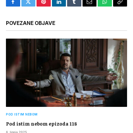
Facebook
Twitter
Pinterest
LinkedIn
Tumblr
Email
WhatsApp
Copy
Link
POVEZANE OBJAVE
POD ISTIM NEBOM
Pod istim nebom epizoda 118
6. lipnja 2025.