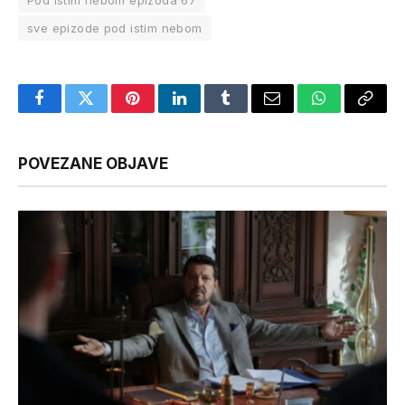
Pod istim nebom epizoda 67
sve epizode pod istim nebom
Facebook
Twitter
Pinterest
LinkedIn
Tumblr
Email
WhatsApp
Copy
Link
POVEZANE OBJAVE