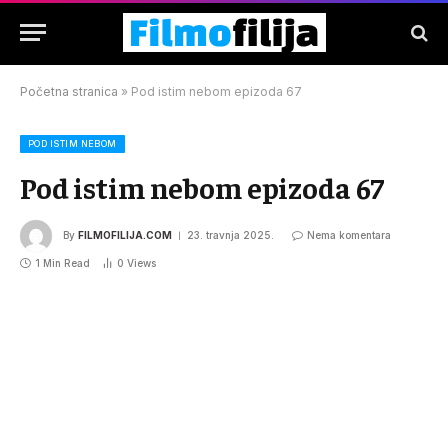
Početna stranica
»
Pod istim nebom epizoda 67
POD ISTIM NEBOM
Pod istim nebom epizoda 67
By
FILMOFILIJA.COM
23. travnja 2025.
Nema komentara
1 Min Read
0
Views