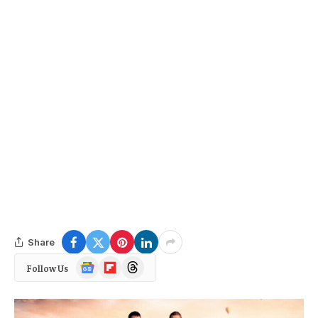
Share
Google
Flipboard
Threads
Follow Us
News