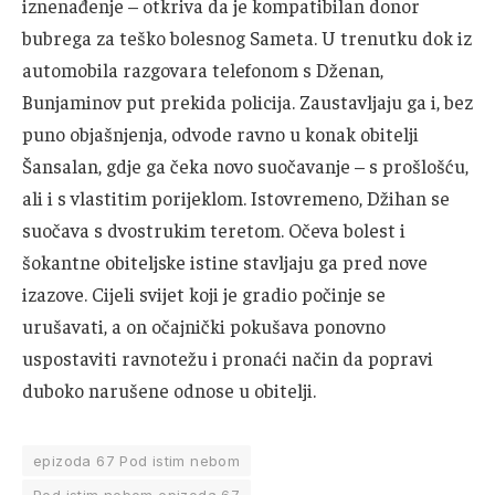
iznenađenje – otkriva da je kompatibilan donor
bubrega za teško bolesnog Sameta. U trenutku dok iz
automobila razgovara telefonom s Dženan,
Bunjaminov put prekida policija. Zaustavljaju ga i, bez
puno objašnjenja, odvode ravno u konak obitelji
Šansalan, gdje ga čeka novo suočavanje – s prošlošću,
ali i s vlastitim porijeklom. Istovremeno, Džihan se
suočava s dvostrukim teretom. Očeva bolest i
šokantne obiteljske istine stavljaju ga pred nove
izazove. Cijeli svijet koji je gradio počinje se
urušavati, a on očajnički pokušava ponovno
uspostaviti ravnotežu i pronaći način da popravi
duboko narušene odnose u obitelji.
epizoda 67 Pod istim nebom