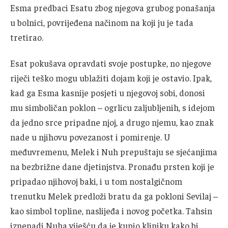
Esma predbaci Esatu zbog njegova grubog ponašanja
u bolnici, povrijeđena načinom na koji ju je tada
tretirao.
Esat pokušava opravdati svoje postupke, no njegove
riječi teško mogu ublažiti dojam koji je ostavio. Ipak,
kad ga Esma kasnije posjeti u njegovoj sobi, donosi
mu simboličan poklon – ogrlicu zaljubljenih, s idejom
da jedno srce pripadne njoj, a drugo njemu, kao znak
nade u njihovu povezanost i pomirenje. U
međuvremenu, Melek i Nuh prepuštaju se sjećanjima
na bezbrižne dane djetinjstva. Pronađu prsten koji je
pripadao njihovoj baki, i u tom nostalgičnom
trenutku Melek predloži bratu da ga pokloni Sevilaj –
kao simbol topline, naslijeđa i novog početka. Tahsin
iznenadi Nuha viješću da je kupio kliniku kako bi