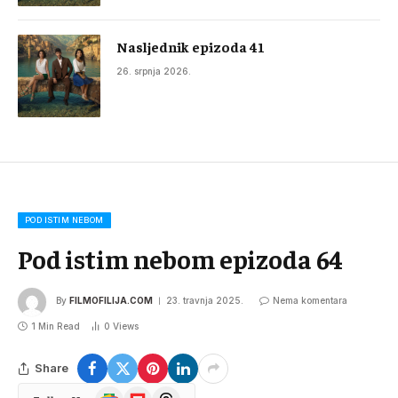
Nasljednik epizoda 41
26. srpnja 2026.
POD ISTIM NEBOM
Pod istim nebom epizoda 64
By
FILMOFILIJA.COM
23. travnja 2025.
Nema komentara
1 Min Read
0
Views
Share
Google
Flipboard
Threads