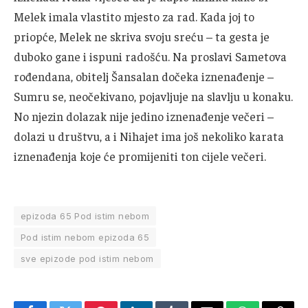
Melek imala vlastito mjesto za rad. Kada joj to
priopće, Melek ne skriva svoju sreću – ta gesta je
duboko gane i ispuni radošću. Na proslavi Sametova
rođendana, obitelj Šansalan dočeka iznenađenje –
Sumru se, neočekivano, pojavljuje na slavlju u konaku.
No njezin dolazak nije jedino iznenađenje večeri –
dolazi u društvu, a i Nihajet ima još nekoliko karata
iznenađenja koje će promijeniti ton cijele večeri.
epizoda 65 Pod istim nebom
Pod istim nebom epizoda 65
sve epizode pod istim nebom