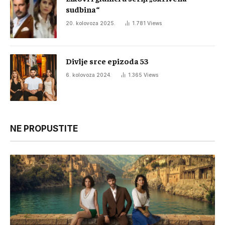
sudbina“
20. kolovoza 2025.
1.781
Views
Divlje srce epizoda 53
6. kolovoza 2024.
1.365
Views
NE PROPUSTITE