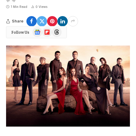
1 Min Read
0
Views
Share
Google
Flipboard
Threads
Follow Us
News