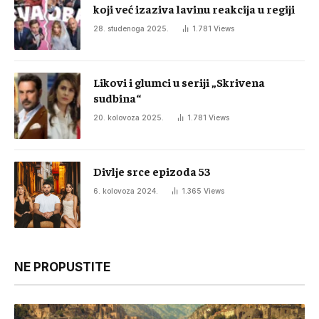
koji već izaziva lavinu reakcija u regiji
28. studenoga 2025.
1.781
Views
Likovi i glumci u seriji „Skrivena
sudbina“
20. kolovoza 2025.
1.781
Views
Divlje srce epizoda 53
6. kolovoza 2024.
1.365
Views
NE PROPUSTITE