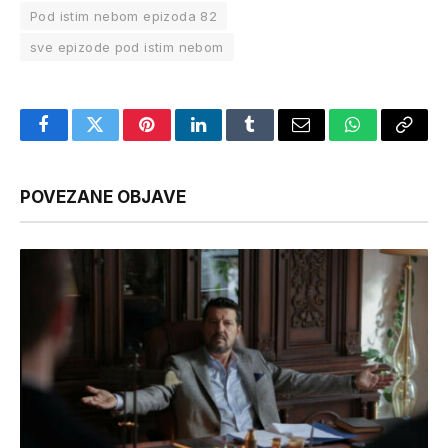
Pod istim nebom epizoda 82
sve epizode pod istim nebom
Facebook
Twitter
Pinterest
LinkedIn
Tumblr
Email
WhatsApp
Copy
Link
POVEZANE OBJAVE