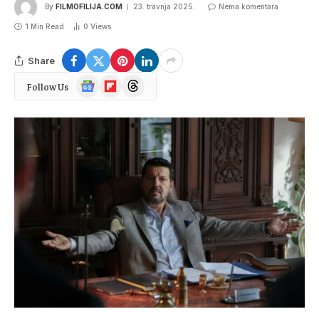
By
FILMOFILIJA.COM
23. travnja 2025.
Nema komentara
1 Min Read
0
Views
Share
Google
Flipboard
Threads
Follow Us
News