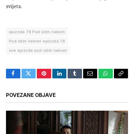
svijeta.
epizoda 78 Pod istim nebom
Pod istim nebom epizoda 78
sve epizode pod istim nebom
Facebook
Twitter
Pinterest
LinkedIn
Tumblr
Email
WhatsApp
Copy
Link
POVEZANE OBJAVE