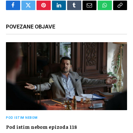
Facebook
Twitter
Pinterest
LinkedIn
Tumblr
Email
WhatsApp
Copy
Link
POVEZANE OBJAVE
POD ISTIM NEBOM
Pod istim nebom epizoda 118