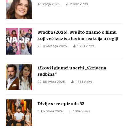
17. srpnja 2025.
2.602
Views
Svadba (2026): Sve što znamo o filmu
koji već izaziva lavinu reakcija u regiji
28. studenoga 2025.
1.781
Views
Likovi i glumci u seriji „Skrivena
sudbina“
20. kolovoza 2025.
1.781
Views
Divlje srce epizoda 53
6. kolovoza 2024.
1.364
Views