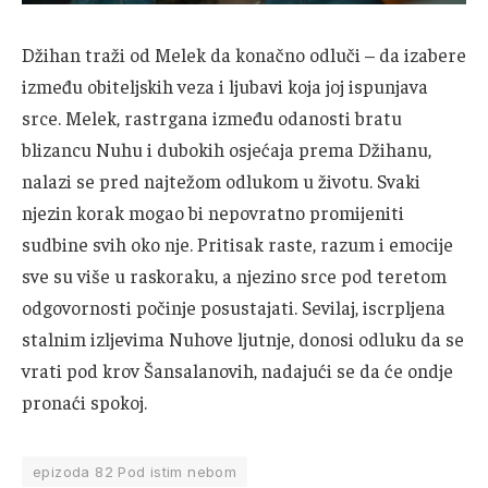
Džihan traži od Melek da konačno odluči – da izabere
između obiteljskih veza i ljubavi koja joj ispunjava
srce. Melek, rastrgana između odanosti bratu
blizancu Nuhu i dubokih osjećaja prema Džihanu,
nalazi se pred najtežom odlukom u životu. Svaki
njezin korak mogao bi nepovratno promijeniti
sudbine svih oko nje. Pritisak raste, razum i emocije
sve su više u raskoraku, a njezino srce pod teretom
odgovornosti počinje posustajati. Sevilaj, iscrpljena
stalnim izljevima Nuhove ljutnje, donosi odluku da se
vrati pod krov Šansalanovih, nadajući se da će ondje
pronaći spokoj.
epizoda 82 Pod istim nebom