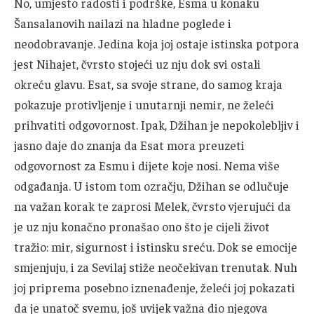
No, umjesto radosti i podrške, Esma u konaku
Šansalanovih nailazi na hladne poglede i
neodobravanje. Jedina koja joj ostaje istinska potpora
jest Nihajet, čvrsto stojeći uz nju dok svi ostali
okreću glavu. Esat, sa svoje strane, do samog kraja
pokazuje protivljenje i unutarnji nemir, ne želeći
prihvatiti odgovornost. Ipak, Džihan je nepokolebljiv i
jasno daje do znanja da Esat mora preuzeti
odgovornost za Esmu i dijete koje nosi. Nema više
odgađanja. U istom tom ozračju, Džihan se odlučuje
na važan korak te zaprosi Melek, čvrsto vjerujući da
je uz nju konačno pronašao ono što je cijeli život
tražio: mir, sigurnost i istinsku sreću. Dok se emocije
smjenjuju, i za Sevilaj stiže neočekivan trenutak. Nuh
joj priprema posebno iznenađenje, želeći joj pokazati
da je unatoč svemu, još uvijek važna dio njegova