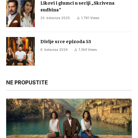
Likovi i glumci u seriji „Skrivena
sudbina“
20. kolovoza 2025.
1.781
Views
Divlje srce epizoda 53
6. kolovoza 2024.
1.364
Views
NE PROPUSTITE