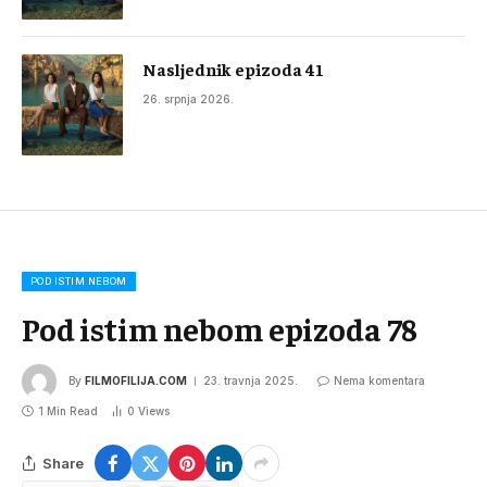
Nasljednik epizoda 41
26. srpnja 2026.
POD ISTIM NEBOM
Pod istim nebom epizoda 78
By
FILMOFILIJA.COM
23. travnja 2025.
Nema komentara
1 Min Read
0
Views
Share