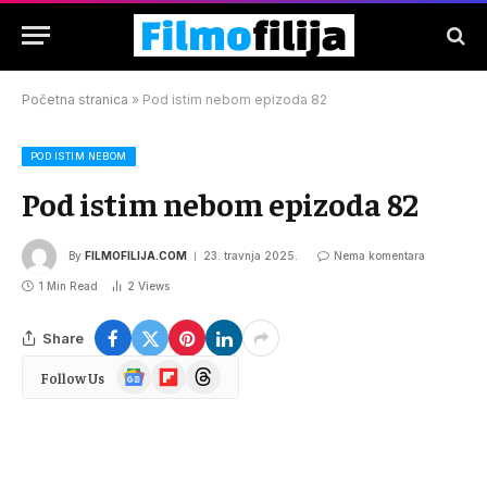
Početna stranica
»
Pod istim nebom epizoda 82
POD ISTIM NEBOM
Pod istim nebom epizoda 82
By
FILMOFILIJA.COM
23. travnja 2025.
Nema komentara
1 Min Read
2
Views
Share
Google
Flipboard
Threads
Follow Us
News